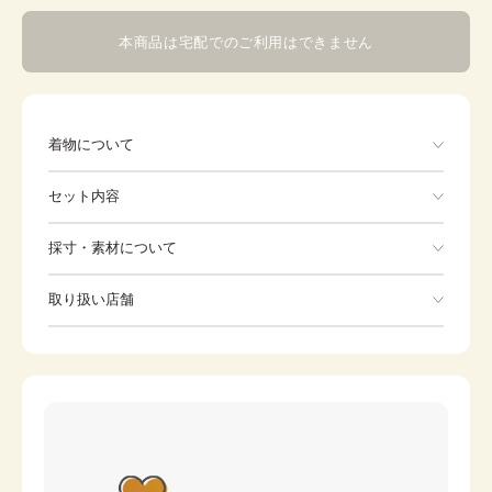
本商品は宅配でのご利用はできません
着物について
セット内容
手ぶらでOK
採寸・素材について
※着付けに必要な一式をすべて含みます。
素材
ポリエステル
取り扱い店舗
産着
よだれかけ
身丈
96cm
※下記店舗以外でのご着用をしたい方はお問い合わせください
裄
帽子
46cm
お守り
前幅
-
後幅
-
カラー
白
ピンク