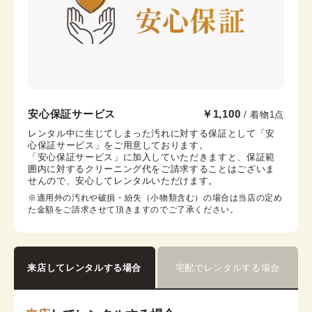
銀座店
安心保証サービス
￥1,100
/ 着物1点
銀座駅から徒歩7分
レンタル中に生じてしまった汚れに対する保証として「安
心保証サービス」をご用意しております。

東京都中央区銀座6-12-10 旭ビル 3階
「安心保証サービス」に加入していただきますと、保証範
営業時間：
10:00
~
18:00
囲内に対するクリーニング代をご請求することはございま
せんので、安心してレンタルいただけます。
着付け最終受付時間：
16:30
返却締め切り時間：
18:00
※適用外の汚れや破損・紛失（小物類含む）の場合は当店の定め
た金額をご請求させて頂きますのでご了承ください。
詳細を見る
来店してレンタルする場合
宅配でレンタルする場合