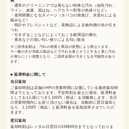
例
・通常のクリーニングでは落ちない特殊な汚れ（油性汚れ、
ワイン、血液、泥はね、ヘアカラー剤等の色移りなど）
・使用困難となるダメージ（タバコの焼焦げ、水濡れによる
縮みなど）
・時計やブレスレットなど、装飾品による袖内側の糸の引き
つれ
・引きずることなどによっておこる裾周辺の擦れ
・香水などの強い匂い移りによる匂い除去
※ご請求金額は、汚れの程度と商品の状態により異なります。

※一般の方が市販の薬品などで汚れを落とそうとすると更に汚れ
が落ちにくい状態となり、ご請求金額が大きくなる可能性があり
ます。
■ 延滞料金に関して
当日返却
ご返却時刻は店舗のHPの営業時間に記載している最終返却時
間までとなっております。予定時刻を超えた場合、延滞料金
としてお1人様につき1,100円〔税込〕を頂戴致します。当日
の営業時間内にお戻り頂けない場合は、自動的に翌日返却と
なり、1,100円〔税込〕と延滞料金を追加請求させていただ
きます。
翌日返却
返却時刻はレンタル日翌日の15時00分までとなっておりま