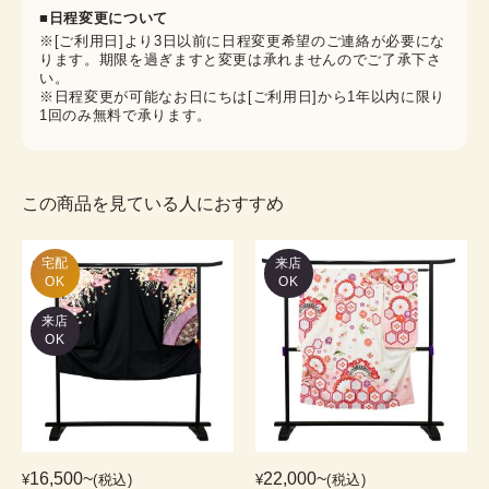
■日程変更について
※[ご利用日]より3日以前に日程変更希望のご連絡が必要にな
ります。期限を過ぎますと変更は承れませんのでご了承下さ
い。
※日程変更が可能なお日にちは[ご利用日]から1年以内に限り
1回のみ無料で承ります。
この商品を見ている人におすすめ
宅配

来店
OK
OK
来店
OK
16,500
~
22,000
~
¥
(税込)
¥
(税込)