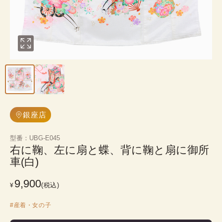
銀座店
型番
：
UBG-E045
右に鞠、左に扇と蝶、背に鞠と扇に御所
車(白)
9,900
(税込)
¥
#
産着・女の子