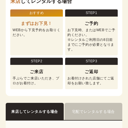
来店
してレンタルする場合
おすすめ
STEP1
まずはお下見！
ご予約
WEBから下見予約をお取りく
お下見時、またはWEBでご予
ださい。
約ください。

※レンタルご利用日の8日前
までにご予約が必要となりま
す。
STEP2
STEP3
ご来店
ご返却
手ぶらでご来店いただき、プ
お着付けされた店舗にてご返
ロがお着付け。
却をお願い致します。
来店してレンタルする場合
宅配でレンタルする場合