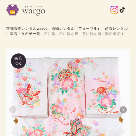
京都着物レンタルwargo
着物レンタル（フォーマル）
産着レンタル
産着・女の子一覧
右に鞠、左に扇と蝶、背に鞠と扇に御所車(白)
来店
OK