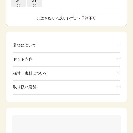
30
31
空きあり
残りわずか
予約不可
着物について
訪問着の柄づけも留袖と同様に縫い目がまたがって模様が
セット内容
描かれる「絵羽模様」ですが,襟、胸、肩、袖などの上半身
にも模様が入るのが特徴です。紫の地色に広がる美しい辻
が花の模様。この辻が花文様は、室町末期から桃山時代に
手ぶらでOK
採寸・素材について
一世を風靡した、絞り染めを基調とした模様染の事。草花
を図案化していて流れるような藤の花が印象的で、裾のグ
※着付けに必要な一式をすべて含みます。
素材
正絹
ラデーションが銀河を感じさせてくれます。礼装やパーテ
取り扱い店舗
着物
袋帯
ィーにも向いていて季節問わず着用していただけます。正
身丈
161.5cm
絹。
※下記店舗以外でのご着用をしたい方はお問い合わせください
裄
草履
67.5cm
バッグ
前幅
23.2cm
足袋
肌着
後幅
30.5cm
長襦袢
襟芯
カラー
紫
伊達締め
帯板