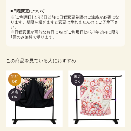
■日程変更について
※[ご利用日]より3日以前に日程変更希望のご連絡が必要にな
ります。期限を過ぎますと変更は承れませんのでご了承下さ
い。
※日程変更が可能なお日にちは[ご利用日]から1年以内に限り
1回のみ無料で承ります。
この商品を見ている人におすすめ
宅配

来店
OK
OK
来店
OK