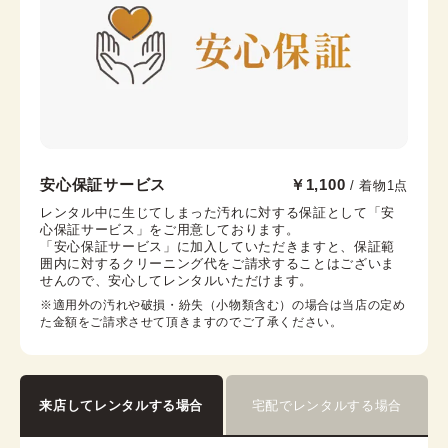
腰紐
帯枕
帯締め
帯揚げ
伊達襟
コーリンベルト
銀座店
安心保証サービス
￥1,100
/ 着物1点
銀座駅から徒歩7分
レンタル中に生じてしまった汚れに対する保証として「安
心保証サービス」をご用意しております。

東京都中央区銀座6-12-10 旭ビル 3階
「安心保証サービス」に加入していただきますと、保証範
営業時間：
10:00
~
18:00
囲内に対するクリーニング代をご請求することはございま
せんので、安心してレンタルいただけます。
着付け最終受付時間：
16:30
返却締め切り時間：
18:00
※適用外の汚れや破損・紛失（小物類含む）の場合は当店の定め
た金額をご請求させて頂きますのでご了承ください。
詳細を見る
来店してレンタルする場合
宅配でレンタルする場合