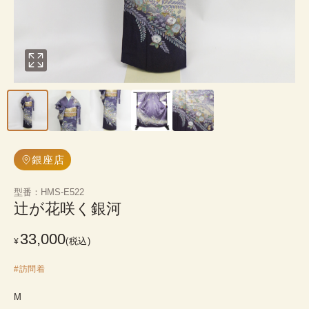
銀座店
型番
：
HMS-E522
辻が花咲く銀河
33,000
(税込)
¥
#
訪問着
M