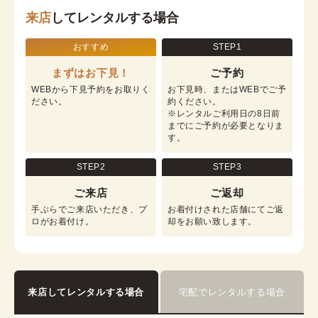
来店
してレンタルする場合
おすすめ
STEP1
まずはお下見！
ご予約
WEBから下見予約をお取りく
お下見時、またはWEBでご予
ださい。
約ください。

※レンタルご利用日の8日前
までにご予約が必要となりま
す。
STEP2
STEP3
ご来店
ご返却
手ぶらでご来店いただき、プ
お着付けされた店舗にてご返
ロがお着付け。
却をお願い致します。
来店してレンタルする場合
宅配でレンタルする場合