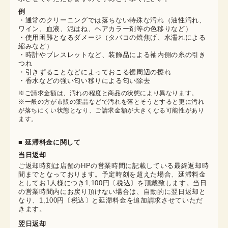
例
・通常のクリーニングでは落ちない特殊な汚れ（油性汚れ、
ワイン、血液、泥はね、ヘアカラー剤等の色移りなど）
・使用困難となるダメージ（タバコの焼焦げ、水濡れによる
縮みなど）
・時計やブレスレットなど、装飾品による袖内側の糸の引き
つれ
・引きずることなどによっておこる裾周辺の擦れ
・香水などの強い匂い移りによる匂い除去
※ご請求金額は、汚れの程度と商品の状態により異なります。

※一般の方が市販の薬品などで汚れを落とそうとすると更に汚れ
が落ちにくい状態となり、ご請求金額が大きくなる可能性があり
ます。
■ 延滞料金に関して
当日返却
ご返却時刻は店舗のHPの営業時間に記載している最終返却時
間までとなっております。予定時刻を超えた場合、延滞料金
としてお1人様につき1,100円〔税込〕を頂戴致します。当日
の営業時間内にお戻り頂けない場合は、自動的に翌日返却と
なり、1,100円〔税込〕と延滞料金を追加請求させていただ
きます。
翌日返却