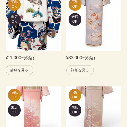
宅配

宅配

OK
OK
来店
来店
OK
OK
11,000
~
33,000
~
¥
(税込)
¥
(税込)
詳細を見る
詳細を見る
宅配

宅配

OK
OK
来店
来店
OK
OK