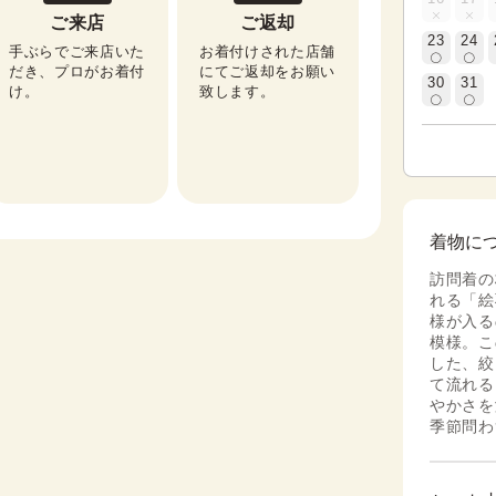
ご来店
ご返却
23
24
手ぶらでご来店いた
お着付けされた店舗
だき、プロがお着付
にてご返却をお願い
30
31
け。
致します。
着物に
訪問着の
れる「絵
様が入る
模様。こ
した、絞
て流れる
やかさを
季節問わ