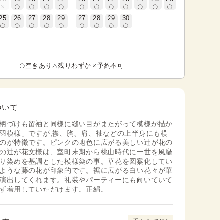
25
26
27
28
29
27
28
29
30
空きあり
残りわずか
予約不可
ついて
柄づけも留袖と同様に縫い目がまたがって模様が描か
羽模様」ですが,襟、胸、肩、袖などの上半身にも模
のが特徴です。ピンクの地色に広がる美しい辻が花の
の辻が花文様は、室町末期から桃山時代に一世を風靡
り染めを基調とした模様染の事。草花を図案化してい
ような藤の花が印象的です。裾に広がる白い花々が華
演出してくれます。礼装やパーティーにも向いていて
ず着用していただけます。正絹。