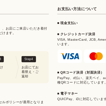
お支払い方法について
■ 現金支払い
」、お店にご来店いただき着付
だけます。
■ クレジットカード決済
VISA, MasterCard, JCB, Ame
います。
3
Step
4
け
お店にてお
着替え・ご
■ QRコード決済（対面決済）
返却
PayPay、d払い、楽天ペイ、au 
種QRコードに対応しています
■ 電子マネー
QUICPay、iDに対応していま
セルポリシーが適用となりま