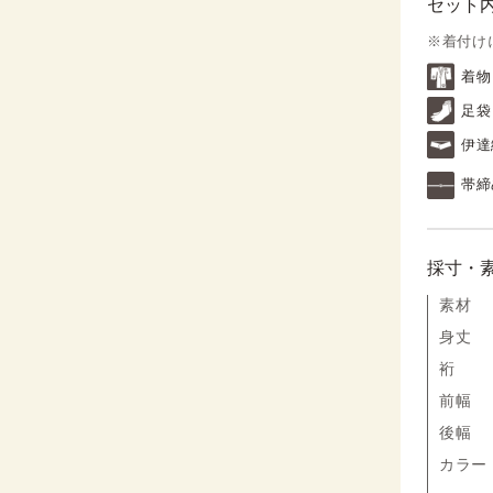
セット
※着付け
着物
足袋
伊達
帯締
採寸・
素材
身丈
裄
前幅
後幅
カラー