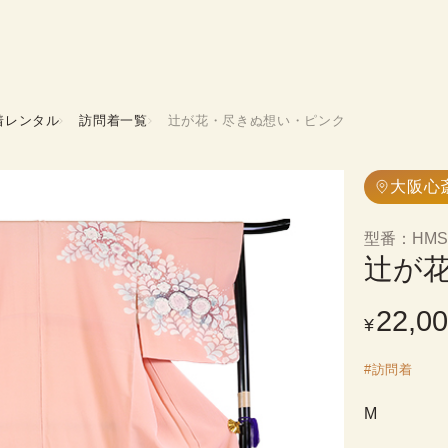
着レンタル
訪問着一覧
辻が花・尽きぬ想い・ピンク
大阪心
型番
：
HMS
辻が
22,0
¥
#
訪問着
M