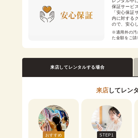
レンタル中
保証サービス
「安心保証
内に対する
ので、安心
※適用外の汚
た金額をご請
来店してレンタルする場合
来店
してレン
おすすめ
STEP1