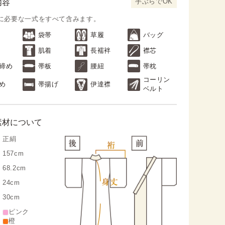
手ぶらでOK
内容
に必要な一式をすべて含みます。
袋帯
草履
バッグ
肌着
長襦袢
襟芯
締め
帯板
腰紐
帯枕
コーリン
め
帯揚げ
伊達襟
ベルト
素材について
正絹
157cm
68.2cm
24cm
30cm
ピンク
橙