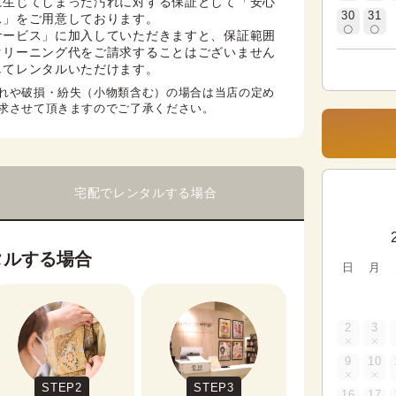
に生じてしまった汚れに対する保証として「安心
30
31
」をご用意しております。

サービス」に加入していただきますと、保証範囲
クリーニング代をご請求することはございません
してレンタルいただけます。
れや破損・紛失（小物類含む）の場合は当店の定め
求させて頂きますのでご了承ください。
宅配でレンタルする場合
タルする場合
日
月
2
3
9
10
STEP2
STEP3
16
17