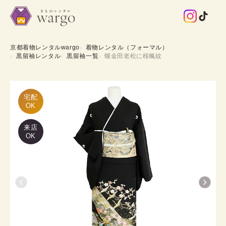
京都着物レンタルwargo
着物レンタル（フォーマル）
黒留袖レンタル
黒留袖一覧
螺金田老松に桜楓紋
宅配

OK
来店
OK