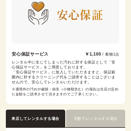
帯枕
帯締め
帯揚げ
伊達襟
末広
コーリンベルト
襟芯
金沢香林坊店
安心保証サービス
￥1,100
/ 着物1点
兼六園から徒歩10分
レンタル中に生じてしまった汚れに対する保証として「安
心保証サービス」をご用意しております。

石川県金沢市香林坊2丁目1-1 CLASO PLACE 香林坊
「安心保証サービス」に加入していただきますと、保証範
GF
囲内に対するクリーニング代をご請求することはございま
営業時間：
10:00
~
17:00
せんので、安心してレンタルいただけます。
着付け最終受付時間：
15:30
※適用外の汚れや破損・紛失（小物類含む）の場合は当店の定め
返却締め切り時間：
16:30
た金額をご請求させて頂きますのでご了承ください。
詳細を見る
来店してレンタルする場合
宅配でレンタルする場合