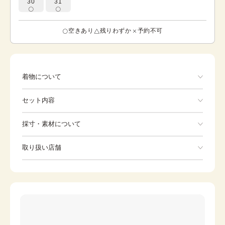
30
31
空きあり
残りわずか
予約不可
着物について
舞い鶴に松竹梅の描かれた黒留袖です。立波のあがる荒波
セット内容
を背景に、二本の帯には、抽象的な背景画が描かれ、松竹
梅が表現されています。松竹梅文は、常磐の松、齢の松と
称される松、竹は節操高く廉潔、梅は清香にいて文雅と見
手ぶらでOK
採寸・素材について
られ、「歳寒の三友」として格高い吉祥文様です。上前の
上部には、枝を広げたかわいらしい梅を背に、天に向かっ
※着付けに必要な一式をすべて含みます。
素材
正絹
て飛ぶ鶴が、金彩を使って描かれています。鶴は優雅で気
取り扱い店舗
着物
袋帯
品を感じさせる、長寿の瑞鳥です。動きのある豪華な一枚
身丈
161cm
となっています。
※下記店舗以外でのご着用をしたい方はお問い合わせください
裄
草履
65.5cm
バッグ
前幅
25cm
足袋
肌着
後幅
28.5cm
長襦袢
腰紐
カラー
黒
伊達締め
帯板