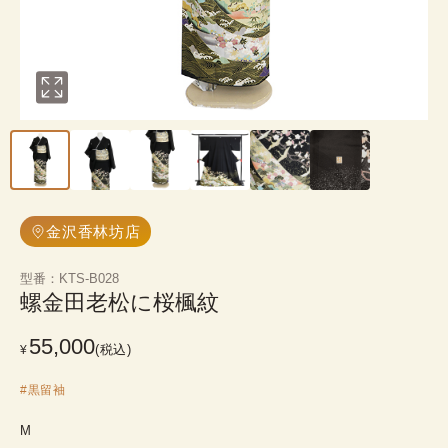
金沢香林坊店
型番
：
KTS-B028
螺金田老松に桜楓紋
55,000
(税込)
¥
#
黒留袖
M