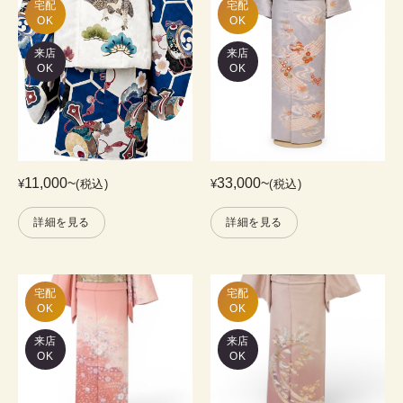
宅配

宅配

OK
OK
来店
来店
OK
OK
11,000
~
33,000
~
¥
(税込)
¥
(税込)
詳細を見る
詳細を見る
宅配

宅配

OK
OK
来店
来店
OK
OK