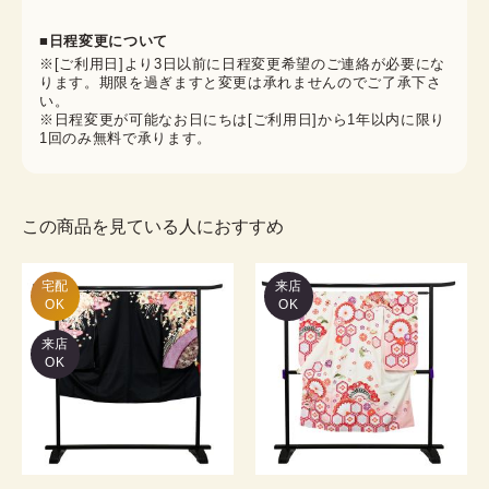
■日程変更について
※[ご利用日]より3日以前に日程変更希望のご連絡が必要にな
ります。期限を過ぎますと変更は承れませんのでご了承下さ
い。
※日程変更が可能なお日にちは[ご利用日]から1年以内に限り
1回のみ無料で承ります。
この商品を見ている人におすすめ
宅配

来店
OK
OK
来店
OK