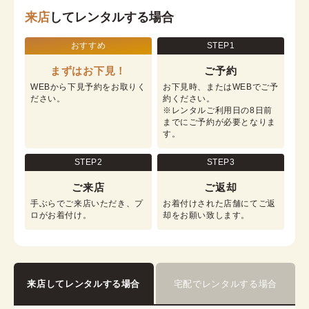
来店
してレンタルする場合
おすすめ
STEP1
まずはお下見！
ご予約
WEBから下見予約をお取りく
お下見時、またはWEBでご予
ださい。
約ください。

※レンタルご利用日の8日前
までにご予約が必要となりま
す。
STEP2
STEP3
ご来店
ご返却
手ぶらでご来店いただき、プ
お着付けされた店舗にてご返
ロがお着付け。
却をお願い致します。
来店してレンタルする場合
宅配でレンタルする場合