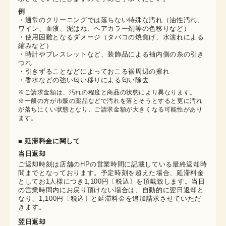
例
・通常のクリーニングでは落ちない特殊な汚れ（油性汚れ、
ワイン、血液、泥はね、ヘアカラー剤等の色移りなど）
・使用困難となるダメージ（タバコの焼焦げ、水濡れによる
縮みなど）
・時計やブレスレットなど、装飾品による袖内側の糸の引き
つれ
・引きずることなどによっておこる裾周辺の擦れ
・香水などの強い匂い移りによる匂い除去
※ご請求金額は、汚れの程度と商品の状態により異なります。

※一般の方が市販の薬品などで汚れを落とそうとすると更に汚れ
が落ちにくい状態となり、ご請求金額が大きくなる可能性があり
ます。
■ 延滞料金に関して
当日返却
ご返却時刻は店舗のHPの営業時間に記載している最終返却時
間までとなっております。予定時刻を超えた場合、延滞料金
としてお1人様につき1,100円〔税込〕を頂戴致します。当日
の営業時間内にお戻り頂けない場合は、自動的に翌日返却と
なり、1,100円〔税込〕と延滞料金を追加請求させていただ
きます。
翌日返却