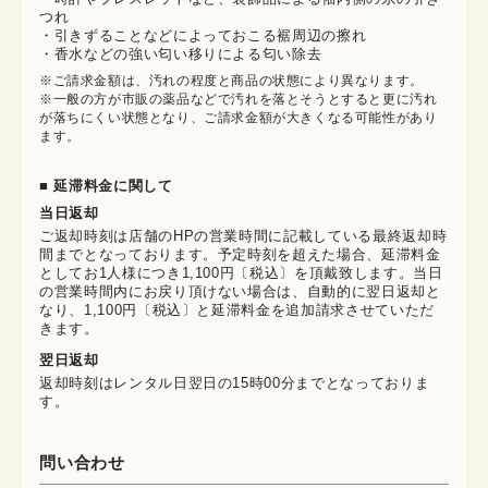
つれ
・引きずることなどによっておこる裾周辺の擦れ
・香水などの強い匂い移りによる匂い除去
※ご請求金額は、汚れの程度と商品の状態により異なります。

※一般の方が市販の薬品などで汚れを落とそうとすると更に汚れ
が落ちにくい状態となり、ご請求金額が大きくなる可能性があり
ます。
■ 延滞料金に関して
当日返却
ご返却時刻は店舗のHPの営業時間に記載している最終返却時
間までとなっております。予定時刻を超えた場合、延滞料金
としてお1人様につき1,100円〔税込〕を頂戴致します。当日
の営業時間内にお戻り頂けない場合は、自動的に翌日返却と
なり、1,100円〔税込〕と延滞料金を追加請求させていただ
きます。
翌日返却
返却時刻はレンタル日翌日の15時00分までとなっておりま
す。
問い合わせ