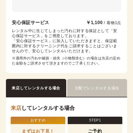
川越店
安心保証サービス
￥1,100
/ 着物1点
本川越駅から徒歩6分
レンタル中に生じてしまった汚れに対する保証として「安
心保証サービス」をご用意しております。

埼玉県川越市新富町1-9-4 米山ビル1F
「安心保証サービス」に加入していただきますと、保証範
営業時間：
09:00
~
17:00
囲内に対するクリーニング代をご請求することはございま
せんので、安心してレンタルいただけます。
着付け最終受付時間：
16:00
返却締め切り時間：
16:30
※適用外の汚れや破損・紛失（小物類含む）の場合は当店の定め
た金額をご請求させて頂きますのでご了承ください。
詳細を見る
来店してレンタルする場合
宅配でレンタルする場合
来店
してレンタルする場合
おすすめ
STEP1
まずはお下見！
ご予約