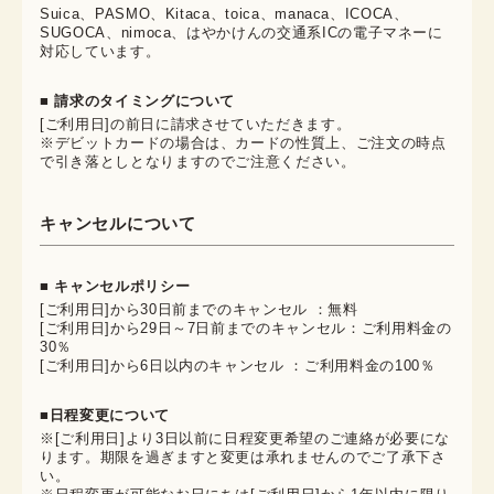
Suica、PASMO、Kitaca、toica、manaca、ICOCA、
SUGOCA、nimoca、はやかけんの交通系ICの電子マネーに
対応しています。
■ 請求のタイミングについて
[ご利用日]の前日に請求させていただきます。
※デビットカードの場合は、カードの性質上、ご注文の時点
で引き落としとなりますのでご注意ください。
キャンセルについて
■ キャンセルポリシー
[ご利用日]から30日前までのキャンセル ：無料
[ご利用日]から29日～7日前までのキャンセル：ご利用料金の
30％
[ご利用日]から6日以内のキャンセル ：ご利用料金の100％
■日程変更について
※[ご利用日]より3日以前に日程変更希望のご連絡が必要にな
ります。期限を過ぎますと変更は承れませんのでご了承下さ
い。