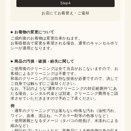
Step
4
お店にてお着替え・ご返却
■ お着物の変更について
ご成約後のお着物は変更出来かねます。

お客様都合で変更を希望される場合、通常のキャンセルポリ
シーが適用となります。
■ 商品の汚損・破損・紛失に関して
ご使用後のクリーニングは全て当店がおこないますので、お
客様によるクリーニングは不要です。

和装のクリーニングには特別な技術が必要ですので、決して
ご自身では触らずにご返却ください。

なお、下記のような“通常のクリーニングの対応範囲外”にあ
たる場合、レンタル代金とは別途、クリーニング費用をご請
求させていただきますので予めご了承ください。
例
・通常のクリーニングでは落ちない特殊な汚れ（油性汚れ、
ワイン、血液、泥はね、ヘアカラー剤等の色移りなど）
・使用困難となるダメージ（タバコの焼焦げ、水濡れによる
縮みなど）
・時計やブレスレットなど、装飾品による袖内側の糸の引き