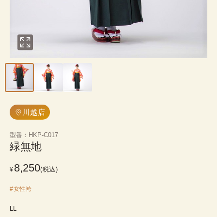
川越店
型番
：
HKP-C017
緑無地
8,250
(税込)
¥
#
女性袴
LL