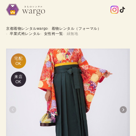
京都着物レンタルwargo
着物レンタル（フォーマル）
卒業式袴レンタル
女性袴一覧
緑無地
宅配

OK
来店
OK