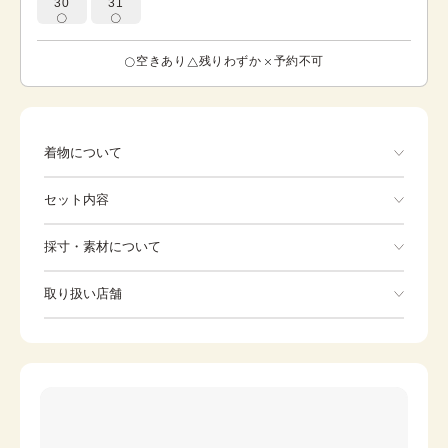
30
31
空きあり
残りわずか
予約不可
着物について
色 青・紺 豪華に蝶が描かれています。 蝶は、姿形
セット内容
が優美で愛らしさがあることから、蝶の文様は昔から、着
物の柄として親しまれてきました。蝶の文様には、美しい
という理由以外にも長く使われてきた意味合いがありま
手ぶらでOK
採寸・素材について
す。 それは、蝶が卵から幼虫、さなぎを経て美しい蝶とな
って舞い上がる様が不死不滅の象徴だとされとことです。
※着付けに必要な一式をすべて含みます。
素材
正絹
このことから、長生きできますようにという意味を込めて
取り扱い店舗
着物
袋帯
このような文様は使われ出したとも言われています。 この
身丈
159.5cm
お着物は季節問わずご着用いただけます。
※下記店舗以外でのご着用をしたい方はお問い合わせください
裄
草履
66cm
バッグ
前幅
23.5cm
足袋
肌着
後幅
31cm
長襦袢
腰紐
カラー
青・紺
伊達締め
帯板