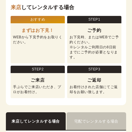
来店
してレンタルする場合
おすすめ
STEP1
まずはお下見！
ご予約
WEBから下見予約をお取りく
お下見時、またはWEBでご予
ださい。
約ください。

※レンタルご利用日の8日前
までにご予約が必要となりま
す。
STEP2
STEP3
ご来店
ご返却
手ぶらでご来店いただき、プ
お着付けされた店舗にてご返
ロがお着付け。
却をお願い致します。
来店してレンタルする場合
宅配でレンタルする場合