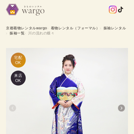
京都着物レンタルwargo
着物レンタル（フォーマル）
振袖レンタル
振袖一覧
川の流れの蝶々
宅配

OK
来店
OK