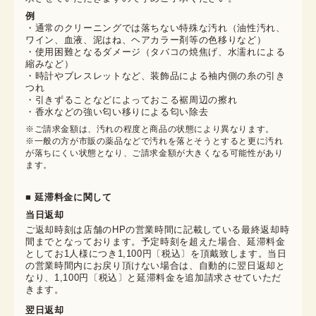
例
・通常のクリーニングでは落ちない特殊な汚れ（油性汚れ、
ワイン、血液、泥はね、ヘアカラー剤等の色移りなど）
・使用困難となるダメージ（タバコの焼焦げ、水濡れによる
縮みなど）
・時計やブレスレットなど、装飾品による袖内側の糸の引き
つれ
・引きずることなどによっておこる裾周辺の擦れ
・香水などの強い匂い移りによる匂い除去
※ご請求金額は、汚れの程度と商品の状態により異なります。

※一般の方が市販の薬品などで汚れを落とそうとすると更に汚れ
が落ちにくい状態となり、ご請求金額が大きくなる可能性があり
ます。
■ 延滞料金に関して
当日返却
ご返却時刻は店舗のHPの営業時間に記載している最終返却時
間までとなっております。予定時刻を超えた場合、延滞料金
としてお1人様につき1,100円〔税込〕を頂戴致します。当日
の営業時間内にお戻り頂けない場合は、自動的に翌日返却と
なり、1,100円〔税込〕と延滞料金を追加請求させていただ
きます。
翌日返却