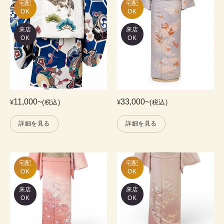
宅配

宅配

OK
OK
来店
来店
OK
OK
11,000
~
33,000
~
¥
(税込)
¥
(税込)
詳細を見る
詳細を見る
宅配

宅配

OK
OK
来店
来店
OK
OK