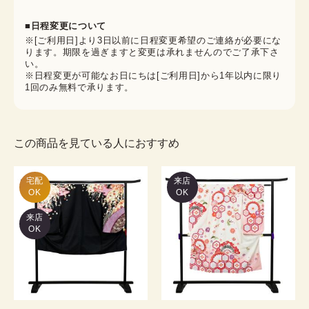
■日程変更について
※[ご利用日]より3日以前に日程変更希望のご連絡が必要にな
ります。期限を過ぎますと変更は承れませんのでご了承下さ
い。
※日程変更が可能なお日にちは[ご利用日]から1年以内に限り
1回のみ無料で承ります。
この商品を見ている人におすすめ
宅配

来店
OK
OK
来店
OK