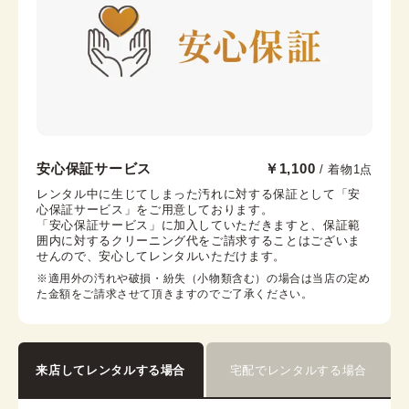
帯枕
帯締め
帯揚げ
伊達襟
コーリンベルト
襟芯
浅草店
安心保証サービス
￥1,100
/ 着物1点
浅草駅から徒歩1分
レンタル中に生じてしまった汚れに対する保証として「安
心保証サービス」をご用意しております。

東京都台東区浅草２丁目６−７ 楽天地浅草ビル 4階
「安心保証サービス」に加入していただきますと、保証範
営業時間：
10:00
~
18:00
囲内に対するクリーニング代をご請求することはございま
せんので、安心してレンタルいただけます。
着付け最終受付時間：
17:30
返却締め切り時間：
18:00
※適用外の汚れや破損・紛失（小物類含む）の場合は当店の定め
た金額をご請求させて頂きますのでご了承ください。
詳細を見る
来店してレンタルする場合
宅配でレンタルする場合