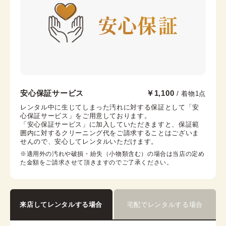
帯枕
帯締め
帯揚げ
伊達襟
コーリンベルト
襟芯
浅草店
安心保証サービス
￥1,100
/ 着物1点
浅草駅から徒歩1分
レンタル中に生じてしまった汚れに対する保証として「安
心保証サービス」をご用意しております。

東京都台東区浅草２丁目６−７ 楽天地浅草ビル 4階
「安心保証サービス」に加入していただきますと、保証範
営業時間：
10:00
~
18:00
囲内に対するクリーニング代をご請求することはございま
せんので、安心してレンタルいただけます。
着付け最終受付時間：
17:30
返却締め切り時間：
18:00
※適用外の汚れや破損・紛失（小物類含む）の場合は当店の定め
た金額をご請求させて頂きますのでご了承ください。
詳細を見る
来店してレンタルする場合
宅配でレンタルする場合