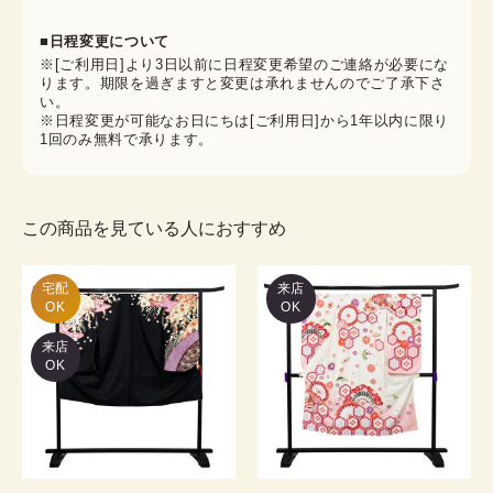
■日程変更について
※[ご利用日]より3日以前に日程変更希望のご連絡が必要にな
ります。期限を過ぎますと変更は承れませんのでご了承下さ
い。
※日程変更が可能なお日にちは[ご利用日]から1年以内に限り
1回のみ無料で承ります。
この商品を見ている人におすすめ
宅配

来店
OK
OK
来店
OK