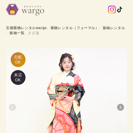
京都着物レンタルwargo
着物レンタル（フォーマル）
振袖レンタル
振袖一覧
さざ波
宅配

OK
来店
OK