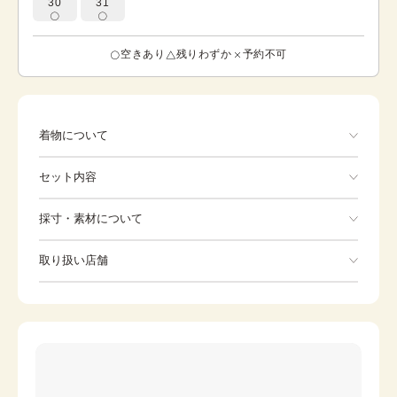
30
31
空きあり
残りわずか
予約不可
着物について
色 黄 波文様が描かれています。 尾形光琳が創始した
セット内容
装飾的な波文様。S字に屈曲し、渦巻模様に図案化された
独特の水流文様は、とても柔らかく、終わりなく続く水の
流れをあらわしています。 流水は流れがあり腐らないこと
手ぶらでOK
採寸・素材について
から、清らか、正義などの意味につかわれてきました。 こ
のお着物は季節問わずご着用いただけます。
※着付けに必要な一式をすべて含みます。
素材
正絹
取り扱い店舗
着物
袋帯
身丈
172cm
※下記店舗以外でのご着用をしたい方はお問い合わせください
裄
草履
68cm
バッグ
前幅
24.3cm
足袋
肌着
後幅
31cm
長襦袢
腰紐
カラー
黄
伊達締め
帯板