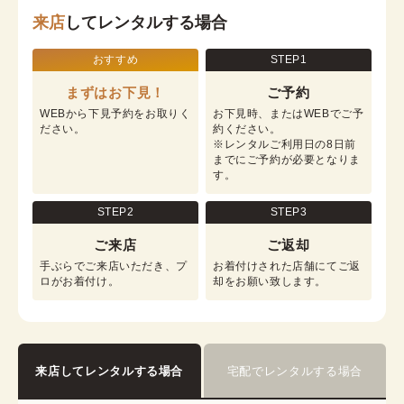
来店
してレンタルする場合
おすすめ
STEP1
まずはお下見！
ご予約
WEBから下見予約をお取りく
お下見時、またはWEBでご予
ださい。
約ください。

※レンタルご利用日の8日前
までにご予約が必要となりま
す。
STEP2
STEP3
ご来店
ご返却
手ぶらでご来店いただき、プ
お着付けされた店舗にてご返
ロがお着付け。
却をお願い致します。
来店してレンタルする場合
宅配でレンタルする場合