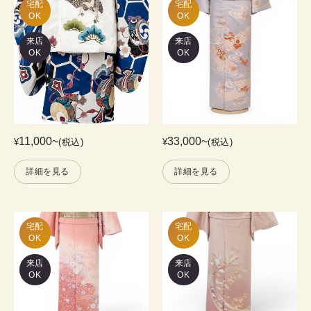
宅配

宅配

OK
OK
来店
来店
OK
OK
11,000
~
33,000
~
¥
(税込)
¥
(税込)
詳細を見る
詳細を見る
宅配

宅配

OK
OK
来店
来店
OK
OK