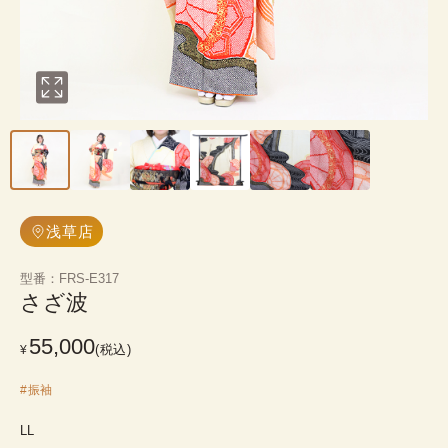
浅草店
型番
：
FRS-E317
さざ波
55,000
(税込)
¥
#
振袖
LL