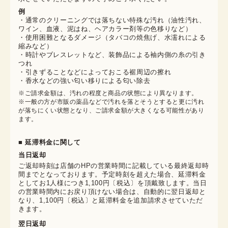
例
・通常のクリーニングでは落ちない特殊な汚れ（油性汚れ、
ワイン、血液、泥はね、ヘアカラー剤等の色移りなど）
・使用困難となるダメージ（タバコの焼焦げ、水濡れによる
縮みなど）
・時計やブレスレットなど、装飾品による袖内側の糸の引き
つれ
・引きずることなどによっておこる裾周辺の擦れ
・香水などの強い匂い移りによる匂い除去
※ご請求金額は、汚れの程度と商品の状態により異なります。

※一般の方が市販の薬品などで汚れを落とそうとすると更に汚れ
が落ちにくい状態となり、ご請求金額が大きくなる可能性があり
ます。
■ 延滞料金に関して
当日返却
ご返却時刻は店舗のHPの営業時間に記載している最終返却時
間までとなっております。予定時刻を超えた場合、延滞料金
としてお1人様につき1,100円〔税込〕を頂戴致します。当日
の営業時間内にお戻り頂けない場合は、自動的に翌日返却と
なり、1,100円〔税込〕と延滞料金を追加請求させていただ
きます。
翌日返却