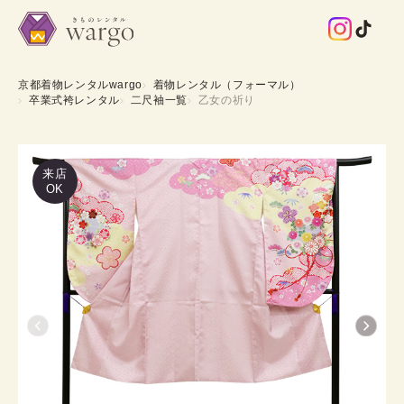
京都着物レンタルwargo
着物レンタル（フォーマル）
卒業式袴レンタル
二尺袖一覧
乙女の祈り
来店
OK