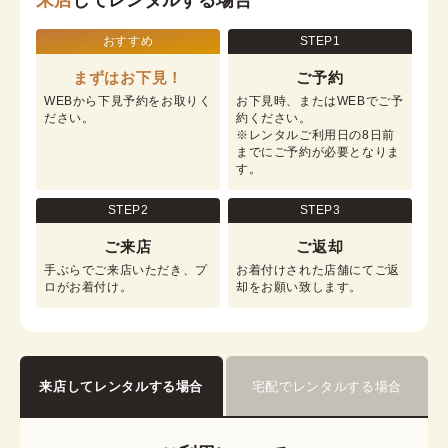
来店
してレンタルする場合
おすすめ
STEP1
まずはお下見！
ご予約
WEBから下見予約をお取りく
お下見時、またはWEBでご予
ださい。
約ください。

※レンタルご利用日の8日前
までにご予約が必要となりま
す。
STEP2
STEP3
ご来店
ご返却
手ぶらでご来店いただき、プ
お着付けされた店舗にてご返
ロがお着付け。
却をお願い致します。
来店してレンタルする場合
宅配でレンタルする場合