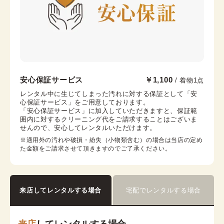
大阪心斎橋店
安心保証サービス
￥1,100
/ 着物1点
心斎橋駅から徒歩7分
レンタル中に生じてしまった汚れに対する保証として「安
心保証サービス」をご用意しております。

大阪市中央区心斎橋筋2-3-27 心央ビル3階
「安心保証サービス」に加入していただきますと、保証範
営業時間：
11:00
~
19:00
囲内に対するクリーニング代をご請求することはございま
せんので、安心してレンタルいただけます。
着付け最終受付時間：
18:00
返却締め切り時間：
18:30
※適用外の汚れや破損・紛失（小物類含む）の場合は当店の定め
た金額をご請求させて頂きますのでご了承ください。
詳細を見る
来店してレンタルする場合
宅配でレンタルする場合