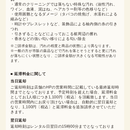
・通常のクリーニングでは落ちない特殊な汚れ（油性汚れ、
ワイン、血液、泥はね、ヘアカラー剤等の色移りなど）
・使用困難となるダメージ（タバコの焼焦げ、水濡れによる
縮みなど）
・時計やブレスレットなど、装飾品による袖内側の糸の引き
つれ
・引きずることなどによっておこる裾周辺の擦れ
・香水などの強い匂い移りによる匂い除去
※ご請求金額は、汚れの程度と商品の状態により異なります。

※一般の方が市販の薬品などで汚れを落とそうとすると更に汚れ
が落ちにくい状態となり、ご請求金額が大きくなる可能性があり
ます。
■ 延滞料金に関して
当日返却
ご返却時刻は店舗のHPの営業時間に記載している最終返却時
間までとなっております。予定時刻を超えた場合、延滞料金
としてお1人様につき1,100円〔税込〕を頂戴致します。当日
の営業時間内にお戻り頂けない場合は、自動的に翌日返却と
なり、1,100円〔税込〕と延滞料金を追加請求させていただ
きます。
翌日返却
返却時刻はレンタル日翌日の15時00分までとなっておりま