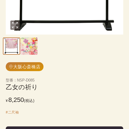
大阪心斎橋店
型番
：
NSP-D085
乙女の祈り
8,250
(税込)
¥
#
二尺袖