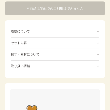
本商品は宅配でのご利用はできません
着物について
吉祥文様の松竹梅に日本の伝統的な桜の花を施した一枚で
セット内容
す。ピンクの絵羽で格調高い雰囲気に。また、疋田柄をあ
しらうことにより赤地を和らげ、可愛らしい雰囲気にも仕
上がっております。
手ぶらでOK
採寸・素材について
※着付けに必要な一式をすべて含みます。
素材
ポリエステル
取り扱い店舗
着物
帯
身丈
109cm
※下記店舗以外でのご着用をしたい方はお問い合わせください
裄
草履
66cm
伊達締め
前幅
23.2cm
バッグ
足袋
後幅
28.5cm
肌着
長襦袢
カラー
ピンク
腰紐
襟芯
伊達襟
コーリンベルト