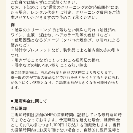
ご自身では触らずにご返却ください。

なお、下記のような“通常のクリーニングの対応範囲外”にあ
たる場合、レンタル代金とは別途、クリーニング費用をご請
求させていただきますので予めご了承ください。
例
・通常のクリーニングでは落ちない特殊な汚れ（油性汚れ、
ワイン、血液、泥はね、ヘアカラー剤等の色移りなど）
・使用困難となるダメージ（タバコの焼焦げ、水濡れによる
縮みなど）
・時計やブレスレットなど、装飾品による袖内側の糸の引き
つれ
・引きずることなどによっておこる裾周辺の擦れ
・香水などの強い匂い移りによる匂い除去
※ご請求金額は、汚れの程度と商品の状態により異なります。

※一般の方が市販の薬品などで汚れを落とそうとすると更に汚れ
が落ちにくい状態となり、ご請求金額が大きくなる可能性があり
ます。
■ 延滞料金に関して
当日返却
ご返却時刻は店舗のHPの営業時間に記載している最終返却時
間までとなっております。予定時刻を超えた場合、延滞料金
としてお1人様につき1,100円〔税込〕を頂戴致します。当日
の営業時間内にお戻り頂けない場合は、自動的に翌日返却と