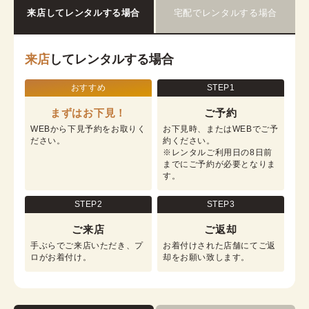
来店してレンタルする場合
宅配でレンタルする場合
来店
してレンタルする場合
おすすめ
STEP1
まずはお下見！
ご予約
WEBから下見予約をお取りく
お下見時、またはWEBでご予
ださい。
約ください。

※レンタルご利用日の8日前
までにご予約が必要となりま
す。
STEP2
STEP3
ご来店
ご返却
手ぶらでご来店いただき、プ
お着付けされた店舗にてご返
ロがお着付け。
却をお願い致します。