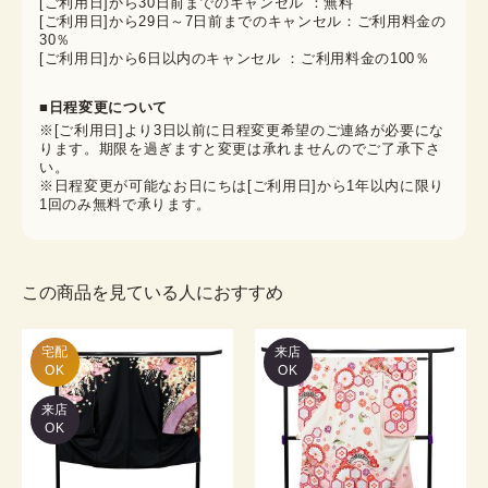
[ご利用日]から30日前までのキャンセル ：無料
[ご利用日]から29日～7日前までのキャンセル：ご利用料金の
30％
[ご利用日]から6日以内のキャンセル ：ご利用料金の100％
■日程変更について
※[ご利用日]より3日以前に日程変更希望のご連絡が必要にな
ります。期限を過ぎますと変更は承れませんのでご了承下さ
い。
※日程変更が可能なお日にちは[ご利用日]から1年以内に限り
1回のみ無料で承ります。
この商品を見ている人におすすめ
宅配

来店
OK
OK
来店
OK