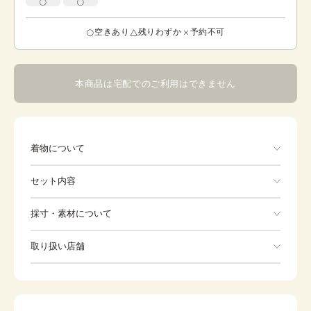
空きあり
残りわずか
予約不可
本商品は宅配でのご利用はできません
着物について
クリームの地に、地紙文様と桜の花が描かれた訪問着で
セット内容
す。振りや裾に向かって薄い紫に染めぼかしが入れられ、
上前の裾から流れるように金彩で流水が描かれています。
その上に繊細な枝を伸ばした葉桜や、地紙が配されていま
手ぶらでOK
採寸・素材について
す。地紙には金の箔散らしや、笹、楓、菊と萩と桔梗、花
亀甲繋ぎ、花七宝繋ぎなどが描かれ、色味を抑えながらも
※着付けに必要な一式をすべて含みます。
素材
正絹
華やかに彩られています。文様の配置と配色が絶妙で、と
取り扱い店舗
着物
袋帯
ても上品で、気品にあふれ、年齢問わずお召しいただける
身丈
156cm
一枚となっています。
※下記店舗以外でのご着用をしたい方はお問い合わせください
裄
草履
65cm
バッグ
前幅
23cm
足袋
肌着
後幅
29.5cm