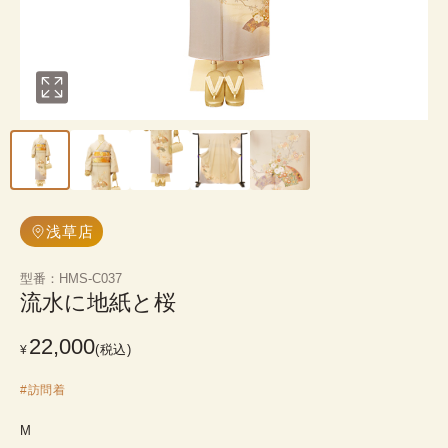
浅草店
型番
：
HMS-C037
流水に地紙と桜
22,000
(税込)
¥
#
訪問着
M