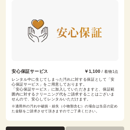
長襦袢
襟芯
カラー
クリーム
伊達締め
帯板
腰紐
帯枕
帯締め
帯揚げ
伊達襟
コーリンベルト
浅草店
安心保証サービス
￥1,100
/ 着物1点
浅草駅から徒歩1分
レンタル中に生じてしまった汚れに対する保証として「安
心保証サービス」をご用意しております。

東京都台東区浅草２丁目６−７ 楽天地浅草ビル 4階
「安心保証サービス」に加入していただきますと、保証範
営業時間：
10:00
~
18:00
囲内に対するクリーニング代をご請求することはございま
せんので、安心してレンタルいただけます。
着付け最終受付時間：
17:30
返却締め切り時間：
18:00
※適用外の汚れや破損・紛失（小物類含む）の場合は当店の定め
た金額をご請求させて頂きますのでご了承ください。
詳細を見る