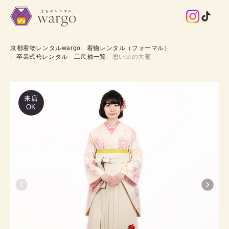
京都着物レンタルwargo
着物レンタル（フォーマル）
卒業式袴レンタル
二尺袖一覧
思い出の大菊
来店
OK