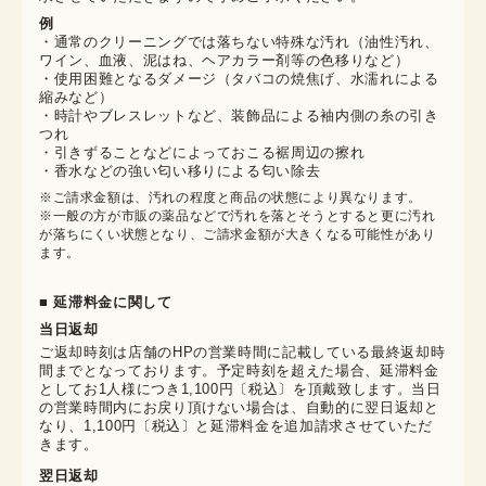
例
・通常のクリーニングでは落ちない特殊な汚れ（油性汚れ、
ワイン、血液、泥はね、ヘアカラー剤等の色移りなど）
・使用困難となるダメージ（タバコの焼焦げ、水濡れによる
縮みなど）
・時計やブレスレットなど、装飾品による袖内側の糸の引き
つれ
・引きずることなどによっておこる裾周辺の擦れ
・香水などの強い匂い移りによる匂い除去
※ご請求金額は、汚れの程度と商品の状態により異なります。

※一般の方が市販の薬品などで汚れを落とそうとすると更に汚れ
が落ちにくい状態となり、ご請求金額が大きくなる可能性があり
ます。
■ 延滞料金に関して
当日返却
ご返却時刻は店舗のHPの営業時間に記載している最終返却時
間までとなっております。予定時刻を超えた場合、延滞料金
としてお1人様につき1,100円〔税込〕を頂戴致します。当日
の営業時間内にお戻り頂けない場合は、自動的に翌日返却と
なり、1,100円〔税込〕と延滞料金を追加請求させていただ
きます。
翌日返却