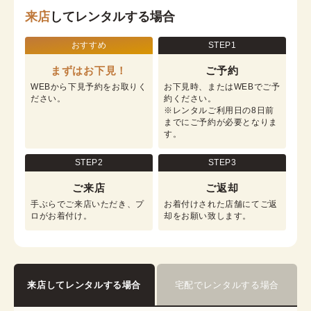
来店
してレンタルする場合
おすすめ
STEP1
まずはお下見！
ご予約
WEBから下見予約をお取りく
お下見時、またはWEBでご予
ださい。
約ください。

※レンタルご利用日の8日前
までにご予約が必要となりま
す。
STEP2
STEP3
ご来店
ご返却
手ぶらでご来店いただき、プ
お着付けされた店舗にてご返
ロがお着付け。
却をお願い致します。
来店してレンタルする場合
宅配でレンタルする場合