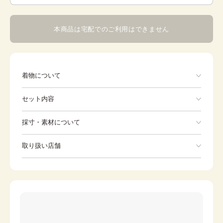
本商品は宅配でのご利用はできません
着物について
白地にピンクと黄色の菊のポリエステルの二尺袖小紋で
セット内容
す。白の花紗綾型地紋に、ぼかしの入ったピンクの菊・黄
色の菊が描かれ、葉は、緑と灰色を帯びた紫に疋田が施さ
れています。華やかですっきりとした印象の一枚です。こ
手ぶらでOK
採寸・素材について
こ数年は卒業式での袴姿に二尺袖の小紋を合わせることが
多くなりました。こちらの小紋は白地なので合わせる袴の
※着付けに必要な一式をすべて含みます。
素材
ポリエステル
色は幅広く選べます。着物に使われている色の袴はすべて
取り扱い店舗
着物
帯
合いますし、紺や赤などの使われていない色の袴もなじみ
身丈
163cm
ます。着物としてもお召しいただけます。
※下記店舗以外でのご着用をしたい方はお問い合わせください
裄
草履
66.5cm
伊達締め
前幅
24.5cm
バッグ
足袋
後幅
29.5cm
肌着
長襦袢
カラー
クリーム
腰紐
襟芯
ピンク