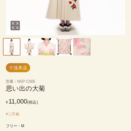
浅草店
型番
：
NSP-C005
思い出の大菊
11,000
(税込)
¥
#
二尺袖
フリー・M