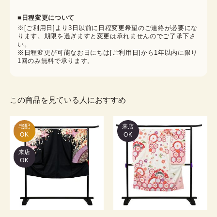
■日程変更について
※[ご利用日]より3日以前に日程変更希望のご連絡が必要にな
ります。期限を過ぎますと変更は承れませんのでご了承下さ
い。
※日程変更が可能なお日にちは[ご利用日]から1年以内に限り
1回のみ無料で承ります。
この商品を見ている人におすすめ
宅配

来店
OK
OK
来店
OK