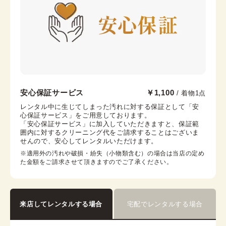
伊達襟
コーリンベルト
浅草店
安心保証サービス
￥1,100
/ 着物1点
浅草駅から徒歩1分
レンタル中に生じてしまった汚れに対する保証として「安
心保証サービス」をご用意しております。

東京都台東区浅草２丁目６−７ 楽天地浅草ビル 4階
「安心保証サービス」に加入していただきますと、保証範
営業時間：
10:00
~
18:00
囲内に対するクリーニング代をご請求することはございま
せんので、安心してレンタルいただけます。
着付け最終受付時間：
17:30
返却締め切り時間：
18:00
※適用外の汚れや破損・紛失（小物類含む）の場合は当店の定め
た金額をご請求させて頂きますのでご了承ください。
詳細を見る
来店してレンタルする場合
宅配でレンタルする場合