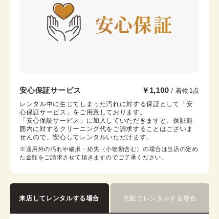
腰紐
帯枕
帯締め
帯揚げ
伊達襟
コーリンベルト
銀座店
安心保証サービス
￥1,100
/ 着物1点
銀座駅から徒歩7分
レンタル中に生じてしまった汚れに対する保証として「安
心保証サービス」をご用意しております。

東京都中央区銀座6-12-10 旭ビル 3階
「安心保証サービス」に加入していただきますと、保証範
営業時間：
10:00
~
18:00
囲内に対するクリーニング代をご請求することはございま
せんので、安心してレンタルいただけます。
着付け最終受付時間：
16:30
返却締め切り時間：
18:00
※適用外の汚れや破損・紛失（小物類含む）の場合は当店の定め
た金額をご請求させて頂きますのでご了承ください。
詳細を見る
来店してレンタルする場合
宅配でレンタルする場合