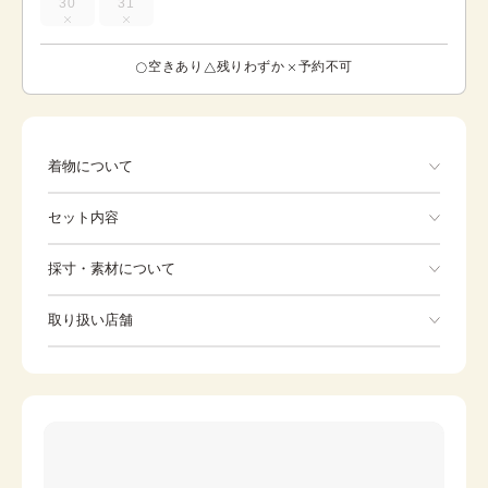
30
31
空きあり
残りわずか
予約不可
着物について
菊、椿
セット内容
手ぶらでOK
採寸・素材について
※着付けに必要な一式をすべて含みます。
素材
正絹
取り扱い店舗
着物
袋帯
身丈
171.5cm
※下記店舗以外でのご着用をしたい方はお問い合わせください
裄
草履
70cm
バッグ
前幅
27cm
足袋
肌着
後幅
32cm
長襦袢
襟芯
カラー
青・紺
伊達締め
帯板