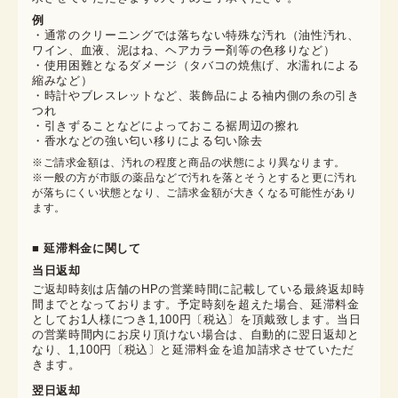
例
・通常のクリーニングでは落ちない特殊な汚れ（油性汚れ、
ワイン、血液、泥はね、ヘアカラー剤等の色移りなど）
・使用困難となるダメージ（タバコの焼焦げ、水濡れによる
縮みなど）
・時計やブレスレットなど、装飾品による袖内側の糸の引き
つれ
・引きずることなどによっておこる裾周辺の擦れ
・香水などの強い匂い移りによる匂い除去
※ご請求金額は、汚れの程度と商品の状態により異なります。

※一般の方が市販の薬品などで汚れを落とそうとすると更に汚れ
が落ちにくい状態となり、ご請求金額が大きくなる可能性があり
ます。
■ 延滞料金に関して
当日返却
ご返却時刻は店舗のHPの営業時間に記載している最終返却時
間までとなっております。予定時刻を超えた場合、延滞料金
としてお1人様につき1,100円〔税込〕を頂戴致します。当日
の営業時間内にお戻り頂けない場合は、自動的に翌日返却と
なり、1,100円〔税込〕と延滞料金を追加請求させていただ
きます。
翌日返却