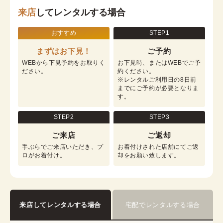
来店
してレンタルする場合
おすすめ
STEP1
まずはお下見！
ご予約
WEBから下見予約をお取りく
お下見時、またはWEBでご予
ださい。
約ください。

※レンタルご利用日の8日前
までにご予約が必要となりま
す。
STEP2
STEP3
ご来店
ご返却
手ぶらでご来店いただき、プ
お着付けされた店舗にてご返
ロがお着付け。
却をお願い致します。
来店してレンタルする場合
宅配でレンタルする場合