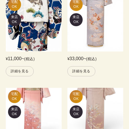
宅配

宅配

OK
OK
来店
来店
OK
OK
11,000
~
33,000
~
¥
(税込)
¥
(税込)
詳細を見る
詳細を見る
宅配

宅配

OK
OK
来店
来店
OK
OK