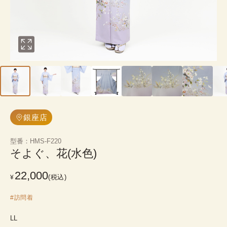
銀座店
型番
：
HMS-F220
そよぐ、花(水色)
22,000
(税込)
¥
#
訪問着
LL