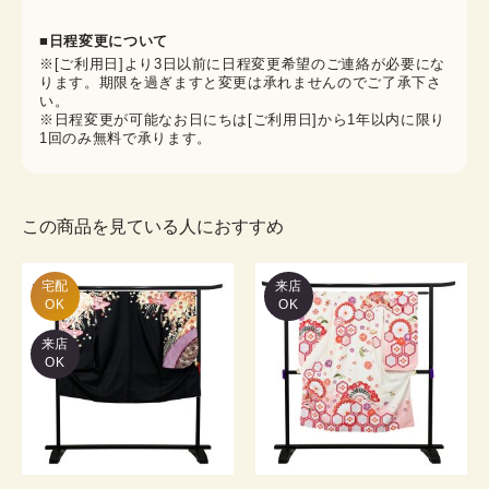
■日程変更について
※[ご利用日]より3日以前に日程変更希望のご連絡が必要にな
ります。期限を過ぎますと変更は承れませんのでご了承下さ
い。
※日程変更が可能なお日にちは[ご利用日]から1年以内に限り
1回のみ無料で承ります。
この商品を見ている人におすすめ
宅配

来店
OK
OK
来店
OK