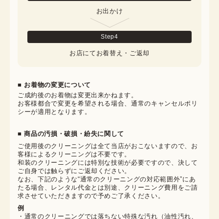
お出かけ
Step
4
お店にてお着替え・ご返却
■ お着物の変更について
ご成約後のお着物は変更出来かねます。

お客様都合で変更を希望される場合、通常のキャンセルポリ
シーが適用となります。
■ 商品の汚損・破損・紛失に関して
ご使用後のクリーニングは全て当店がおこないますので、お
客様によるクリーニングは不要です。

和装のクリーニングには特別な技術が必要ですので、決して
ご自身では触らずにご返却ください。

なお、下記のような“通常のクリーニングの対応範囲外”にあ
たる場合、レンタル代金とは別途、クリーニング費用をご請
求させていただきますので予めご了承ください。
例
・通常のクリーニングでは落ちない特殊な汚れ（油性汚れ、