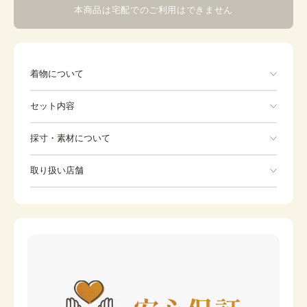
本商品は宅配でのご利用はできません
着物について
セット内容
手ぶらでOK
採寸・素材について
※着付けに必要な一式をすべて含みます。
素材
正絹
取り扱い店舗
産着
よだれかけ
身丈
96cm
※下記店舗以外でのご着用をしたい方はお問い合わせください
裄
帽子
48cm
お守り
前幅
-
後幅
-
カラー
赤