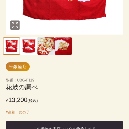
銀座店
型番
：
UBG-F119
花鼓の調べ
13,200
(税込)
¥
#
産着・女の子
この着物の来店レンタル予約をする