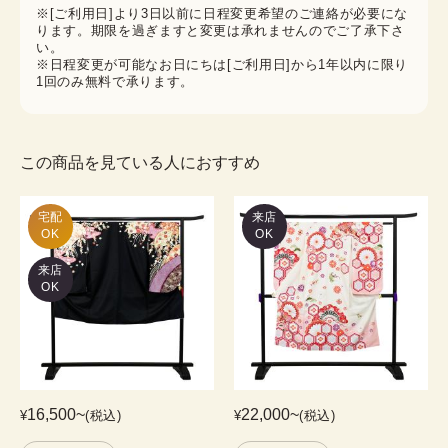
※[ご利用日]より3日以前に日程変更希望のご連絡が必要にな
ります。期限を過ぎますと変更は承れませんのでご了承下さ
い。
※日程変更が可能なお日にちは[ご利用日]から1年以内に限り
1回のみ無料で承ります。
この商品を見ている人におすすめ
宅配

来店
OK
OK
来店
OK
16,500
~
22,000
~
¥
(税込)
¥
(税込)