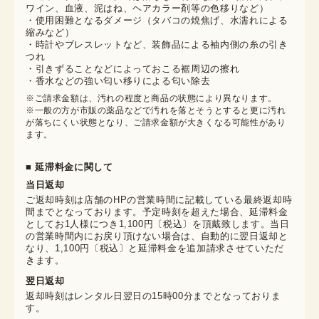
ワイン、血液、泥はね、ヘアカラー剤等の色移りなど）
・使用困難となるダメージ（タバコの焼焦げ、水濡れによる
縮みなど）
・時計やブレスレットなど、装飾品による袖内側の糸の引き
つれ
・引きずることなどによっておこる裾周辺の擦れ
・香水などの強い匂い移りによる匂い除去
※ご請求金額は、汚れの程度と商品の状態により異なります。

※一般の方が市販の薬品などで汚れを落とそうとすると更に汚れ
が落ちにくい状態となり、ご請求金額が大きくなる可能性があり
ます。
■ 延滞料金に関して
当日返却
ご返却時刻は店舗のHPの営業時間に記載している最終返却時
間までとなっております。予定時刻を超えた場合、延滞料金
としてお1人様につき1,100円〔税込〕を頂戴致します。当日
の営業時間内にお戻り頂けない場合は、自動的に翌日返却と
なり、1,100円〔税込〕と延滞料金を追加請求させていただ
きます。
翌日返却
返却時刻はレンタル日翌日の15時00分までとなっておりま
す。