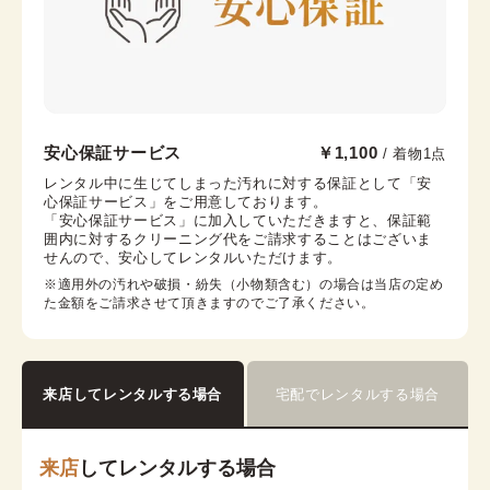
銀座店
安心保証サービス
￥1,100
/ 着物1点
銀座駅から徒歩7分
レンタル中に生じてしまった汚れに対する保証として「安
心保証サービス」をご用意しております。

東京都中央区銀座6-12-10 旭ビル 3階
「安心保証サービス」に加入していただきますと、保証範
営業時間：
10:00
~
18:00
囲内に対するクリーニング代をご請求することはございま
せんので、安心してレンタルいただけます。
着付け最終受付時間：
16:30
返却締め切り時間：
18:00
※適用外の汚れや破損・紛失（小物類含む）の場合は当店の定め
た金額をご請求させて頂きますのでご了承ください。
詳細を見る
来店してレンタルする場合
宅配でレンタルする場合
来店
してレンタルする場合