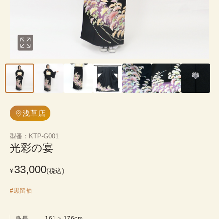
浅草店
型番
：
KTP-G001
光彩の宴
33,000
(税込)
¥
#
黒留袖
身長
161
 ~ 
176
cm