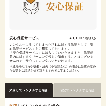
帯揚げ
伊達襟
末広
コーリンベルト
襟芯
浅草店
安心保証サービス
￥1,100
/ 着物1点
浅草駅から徒歩1分
レンタル中に生じてしまった汚れに対する保証として「安
心保証サービス」をご用意しております。

東京都台東区浅草２丁目６−７ 楽天地浅草ビル 4階
「安心保証サービス」に加入していただきますと、保証範
営業時間：
10:00
~
18:00
囲内に対するクリーニング代をご請求することはございま
せんので、安心してレンタルいただけます。
着付け最終受付時間：
17:30
返却締め切り時間：
18:00
※適用外の汚れや破損・紛失（小物類含む）の場合は当店の定め
た金額をご請求させて頂きますのでご了承ください。
詳細を見る
来店してレンタルする場合
宅配でレンタルする場合