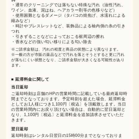
・通常のクリーニングでは落ちない特殊な汚れ（油性汚れ、
ワイン、血液、泥はね、ヘアカラー剤等の色移りなど）
・使用困難となるダメージ（タバコの焼焦げ、水濡れによる
縮みなど）
・時計やブレスレットなど、装飾品による袖内側の糸の引き
つれ
・引きずることなどによっておこる裾周辺の擦れ
・香水などの強い匂い移りによる匂い除去
※ご請求金額は、汚れの程度と商品の状態により異なります。

※一般の方が市販の薬品などで汚れを落とそうとすると更に汚れ
が落ちにくい状態となり、ご請求金額が大きくなる可能性があり
ます。
■ 延滞料金に関して
当日返却
ご返却時刻は店舗のHPの営業時間に記載している最終返却時
間までとなっております。予定時刻を超えた場合、延滞料金
としてお1人様につき1,100円〔税込〕を頂戴致します。当日
の営業時間内にお戻り頂けない場合は、自動的に翌日返却と
なり、1,100円〔税込〕と延滞料金を追加請求させていただ
きます。
翌日返却
返却時刻はレンタル日翌日の15時00分までとなっておりま