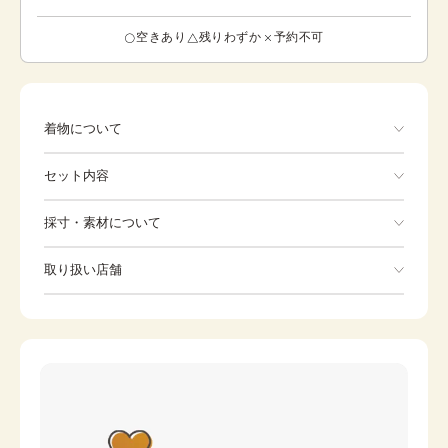
空きあり
残りわずか
予約不可
着物について
上半身は無地で裾だけに模様が入る「江戸褄模様」で格調
セット内容
の高い吉祥の文様。薄いピンクや黄色の花々に、紐に流れ
るような紫の霞柄で華やかな模様が描かれていてとても明
るい印象があります。化繊。
手ぶらでOK
採寸・素材について
※着付けに必要な一式をすべて含みます。
素材
ポリエステル
取り扱い店舗
着物
袋帯
身丈
171cm
※下記店舗以外でのご着用をしたい方はお問い合わせください
裄
草履
69.8cm
バッグ
前幅
27cm
足袋
肌着
後幅
31.6cm
長襦袢
腰紐
カラー
黒
伊達締め
帯板
帯枕
帯締め