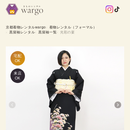
京都着物レンタルwargo
着物レンタル（フォーマル）
黒留袖レンタル
黒留袖一覧
光彩の宴
宅配

OK
来店
OK