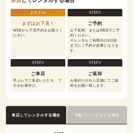
来店
してレンタルする場合
おすすめ
STEP1
まずはお下見！
ご予約
WEBから下見予約をお取りく
お下見時、またはWEBでご予
ださい。
約ください。

※レンタルご利用日の8日前
までにご予約が必要となりま
す。
STEP2
STEP3
ご来店
ご返却
手ぶらでご来店いただき、プ
お着付けされた店舗にてご返
ロがお着付け。
却をお願い致します。
来店してレンタルする場合
宅配でレンタルする場合