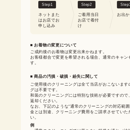
Step
1
Step
2
Step
ネットまた
ご着用当日
お出か
はお店でお
お店で着付
申し込み
け
■ お着物の変更について
ご成約後のお着物は変更出来かねます。

お客様都合で変更を希望される場合、通常のキャン
す。
■ 商品の汚損・破損・紛失に関して
ご使用後のクリーニングは全て当店がおこないます
グは不要です。

和装のクリーニングには特別な技術が必要ですので
返却ください。

なお、下記のような“通常のクリーニングの対応範囲
金とは別途、クリーニング費用をご請求させていた
い。
例