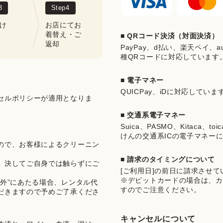
3
Step
4
け
お店にてお
着替え・ご
■ QRコード決済（対面決済）
返却
PayPay、d払い、楽天ペイ、au 
種QRコードに対応しています
■ 電子マネー
QUICPay、iDに対応していま
セルポリシーが適用となりま
■ 交通系電子マネー
Suica、PASMO、Kitaca、t
けんの交通系ICの電子マネー
ので、お客様によるクリーニン
■ 請求のタイミングについて
、決してご自身では触らずにご
[ご利用日]の前日に請求させ
※デビットカードの場合は、カ
外”にあたる場合、レンタル代
すのでご注意ください。
だきますので予めご了承くださ
キャンセルについて