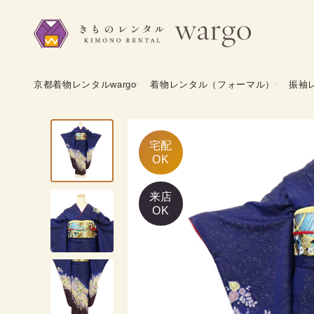
京都着物レンタルwargo
着物レンタル（フォーマル）
振袖
宅配

OK
来店
OK