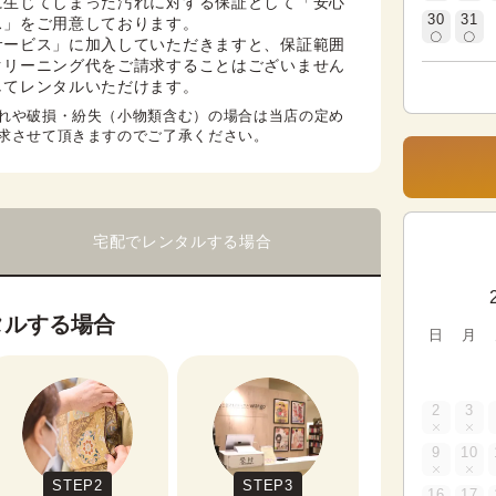
に生じてしまった汚れに対する保証として「安心
30
31
」をご用意しております。

サービス」に加入していただきますと、保証範囲
クリーニング代をご請求することはございません
してレンタルいただけます。
れや破損・紛失（小物類含む）の場合は当店の定め
求させて頂きますのでご了承ください。
宅配でレンタルする場合
タルする場合
日
月
2
3
9
10
STEP2
STEP3
16
17