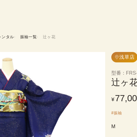
レンタル
振袖一覧
辻ヶ花
浅草店
型番
：
FRS
辻ヶ
77,0
¥
#
振袖
M