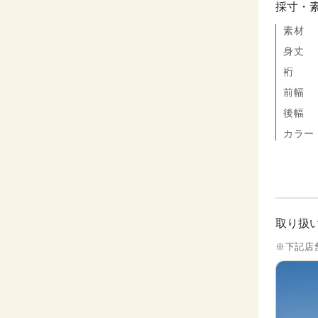
採寸・
素材
身丈
裄
前幅
後幅
カラー
取り扱
※下記店