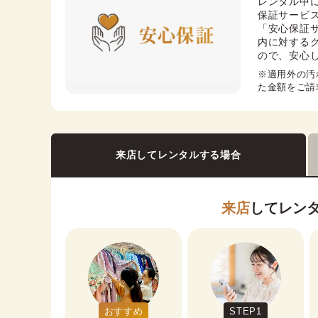
レンタル中
保証サービス
「安心保証
内に対する
ので、安心
※適用外の汚
た金額をご請
来店してレンタルする場合
来店
してレン
おすすめ
STEP1