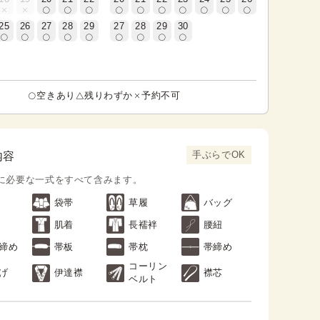
25
26
27
28
29
27
28
29
30
空きあり
残りわずか
予約不可
手ぶらでOK
内容
に必要な一式をすべて含みます。
袋帯
草履
バッグ
肌着
長襦袢
腰紐
締め
帯板
帯枕
帯締め
コーリン
げ
伊達襟
襟芯
ベルト