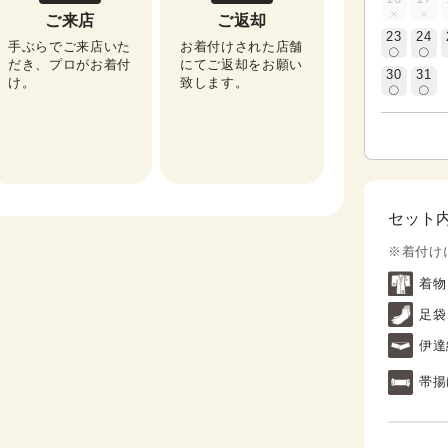
ご来店
ご返却
23
24
手ぶらでご来店いた
お着付けされた店舗
だき、プロがお着付
にてご返却をお願い
30
31
け。
致します。
セット
※着付け
着物
足袋
伊達
帯揚