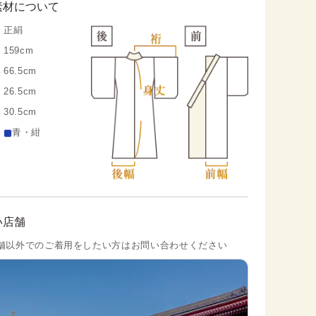
素材について
正絹
159cm
66.5cm
26.5cm
30.5cm
青・紺
い店舗
舗以外でのご着用をしたい方はお問い合わせください