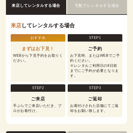
来店してレンタルする場合
宅配でレンタルする場合
来店
してレンタルする場合
おすすめ
STEP1
まずはお下見！
ご予約
WEBから下見予約をお取りく
お下見時、またはWEBでご予
ださい。
約ください。

※レンタルご利用日の8日前
までにご予約が必要となりま
す。
STEP2
STEP3
ご来店
ご返却
手ぶらでご来店いただき、プ
お着付けされた店舗にてご返
ロがお着付け。
却をお願い致します。