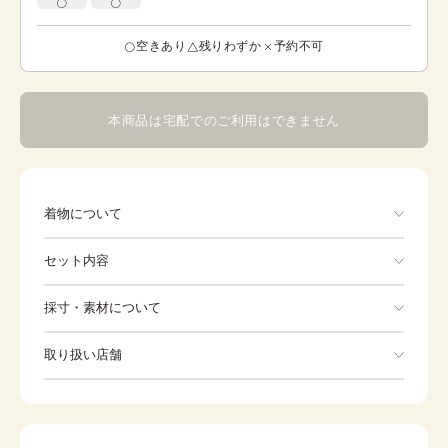
空きあり
残りわずか
予約不可
本商品は宅配でのご利用はできません
着物について
セット内容
手ぶらでOK
採寸・素材について
※着付けに必要な一式をすべて含みます。
素材
ポリエステル
取り扱い店舗
身丈
90cm
※下記店舗以外でのご着用をしたい方はお問い合わせください
裄
47cm
前幅
-
後幅
-