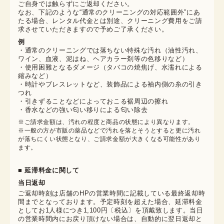
ご自身では触らずにご返却ください。

なお、下記のような“通常のクリーニングの対応範囲外”にあ
たる場合、レンタル代金とは別途、クリーニング費用をご請
求させていただきますので予めご了承ください。
例
・通常のクリーニングでは落ちない特殊な汚れ（油性汚れ、
ワイン、血液、泥はね、ヘアカラー剤等の色移りなど）
・使用困難となるダメージ（タバコの焼焦げ、水濡れによる
縮みなど）
・時計やブレスレットなど、装飾品による袖内側の糸の引き
つれ
・引きずることなどによっておこる裾周辺の擦れ
・香水などの強い匂い移りによる匂い除去
※ご請求金額は、汚れの程度と商品の状態により異なります。

※一般の方が市販の薬品などで汚れを落とそうとすると更に汚れ
が落ちにくい状態となり、ご請求金額が大きくなる可能性があり
ます。
■ 延滞料金に関して
当日返却
ご返却時刻は店舗のHPの営業時間に記載している最終返却時
間までとなっております。予定時刻を超えた場合、延滞料金
としてお1人様につき1,100円〔税込〕を頂戴致します。当日
の営業時間内にお戻り頂けない場合は、自動的に翌日返却と