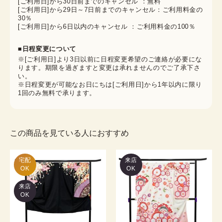
[ご利用日]から30日前までのキャンセル ：無料
[ご利用日]から29日～7日前までのキャンセル：ご利用料金の
30％
[ご利用日]から6日以内のキャンセル ：ご利用料金の100％
■日程変更について
※[ご利用日]より3日以前に日程変更希望のご連絡が必要にな
ります。期限を過ぎますと変更は承れませんのでご了承下さ
い。
※日程変更が可能なお日にちは[ご利用日]から1年以内に限り
1回のみ無料で承ります。
この商品を見ている人におすすめ
宅配

来店
OK
OK
来店
OK