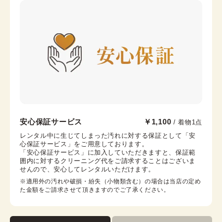
カラー
青・紺
川越店
安心保証サービス
￥1,100
/ 着物1点
本川越駅から徒歩6分
レンタル中に生じてしまった汚れに対する保証として「安
心保証サービス」をご用意しております。

埼玉県川越市新富町1-9-4 米山ビル1F
「安心保証サービス」に加入していただきますと、保証範
営業時間：
09:00
~
17:00
囲内に対するクリーニング代をご請求することはございま
せんので、安心してレンタルいただけます。
着付け最終受付時間：
16:00
返却締め切り時間：
16:30
※適用外の汚れや破損・紛失（小物類含む）の場合は当店の定め
た金額をご請求させて頂きますのでご了承ください。
詳細を見る