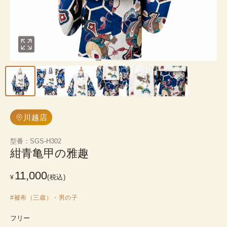
川越店
型番
：
SGS-H302
紺青亀甲の雅趣
11,000
(税込)
¥
#
被布（三歳）・男の子
フリー