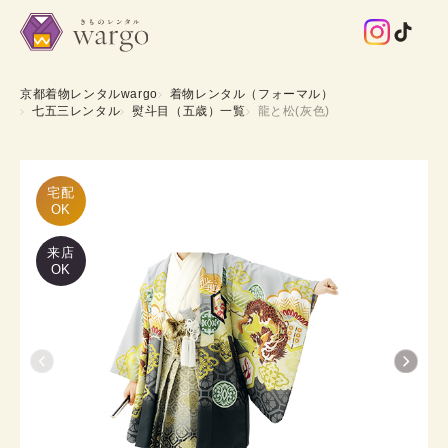
京都着物レンタルwargo
着物レンタル（フォーマル）
七五三レンタル
熨斗目（五歳）一覧
龍と松(灰色)
宅配

OK
来店
OK