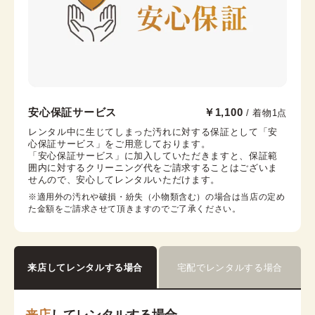
銀座店
安心保証サービス
￥1,100
/ 着物1点
銀座駅から徒歩7分
レンタル中に生じてしまった汚れに対する保証として「安
心保証サービス」をご用意しております。

東京都中央区銀座6-12-10 旭ビル 3階
「安心保証サービス」に加入していただきますと、保証範
営業時間：
10:00
~
18:00
囲内に対するクリーニング代をご請求することはございま
せんので、安心してレンタルいただけます。
着付け最終受付時間：
16:30
返却締め切り時間：
18:00
※適用外の汚れや破損・紛失（小物類含む）の場合は当店の定め
た金額をご請求させて頂きますのでご了承ください。
詳細を見る
来店してレンタルする場合
宅配でレンタルする場合