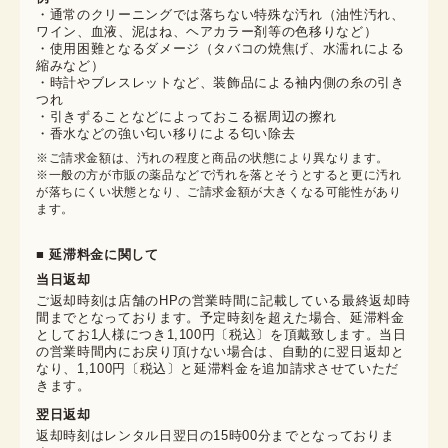
・通常のクリーニングでは落ちない特殊な汚れ（油性汚れ、
ワイン、血液、泥はね、ヘアカラー剤等の色移りなど）
・使用困難となるダメージ（タバコの焼焦げ、水濡れによる
縮みなど）
・時計やブレスレットなど、装飾品による袖内側の糸の引き
つれ
・引きずることなどによっておこる裾周辺の擦れ
・香水などの強い匂い移りによる匂い除去
※ご請求金額は、汚れの程度と商品の状態により異なります。

※一般の方が市販の薬品などで汚れを落とそうとすると更に汚れ
が落ちにくい状態となり、ご請求金額が大きくなる可能性があり
ます。
■ 延滞料金に関して
当日返却
ご返却時刻は店舗のHPの営業時間に記載している最終返却時
間までとなっております。予定時刻を超えた場合、延滞料金
としてお1人様につき1,100円〔税込〕を頂戴致します。当日
の営業時間内にお戻り頂けない場合は、自動的に翌日返却と
なり、1,100円〔税込〕と延滞料金を追加請求させていただ
きます。
翌日返却
返却時刻はレンタル日翌日の15時00分までとなっておりま