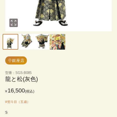
銀座店
型番
：
SGS-B085
龍と松(灰色)
16,500
(税込)
¥
#
熨斗目（五歳）
S