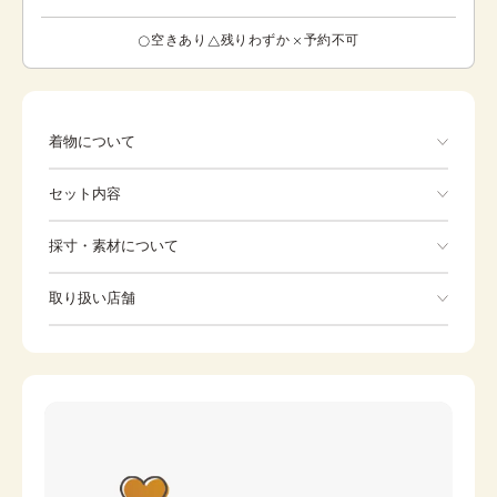
空きあり
残りわずか
予約不可
着物について
セット内容
手ぶらでOK
採寸・素材について
※着付けに必要な一式をすべて含みます。
素材
ポリエステル
取り扱い店舗
着物
半襦袢
身丈
86cm
※下記店舗以外でのご着用をしたい方はお問い合わせください
裄
角帯
95cm
懐剣
カラー
グレー
羽織紐
末広（扇子）
金
腰紐
雪駄
足袋
袴
羽織