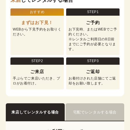
来店
してレンタルする場合
おすすめ
STEP1
まずはお下見！
ご予約
WEBから下見予約をお取りく
お下見時、またはWEBでご予
ださい。
約ください。

※レンタルご利用日の8日前
までにご予約が必要となりま
す。
STEP2
STEP3
ご来店
ご返却
手ぶらでご来店いただき、プ
お着付けされた店舗にてご返
ロがお着付け。
却をお願い致します。
来店してレンタルする場合
宅配でレンタルする場合