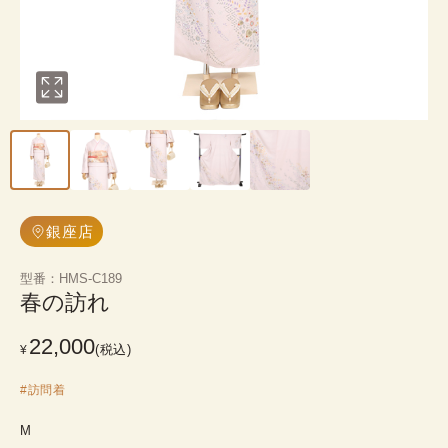
銀座店
型番
：
HMS-C189
春の訪れ
22,000
(税込)
¥
#
訪問着
M