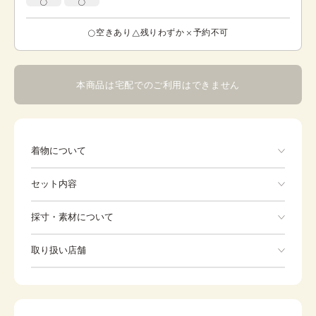
空きあり
残りわずか
予約不可
本商品は宅配でのご利用はできません
着物について
訪問着の柄づけも留袖と同様に縫い目がまたがって模様が
セット内容
描かれる「絵羽模様」ですが,襟、胸、肩、袖などの上半身
にも模様が入るのが特徴です。肌映りの良いピンクの地
色。裾に広がる春の訪れを告げるかのような美しい華々の
手ぶらでOK
採寸・素材について
模様。黄色、青、紫色の小花が優しい雰囲気を持ち、華や
かで礼装に向いています。季節問わず着用していただけま
※着付けに必要な一式をすべて含みます。
素材
正絹
す。正絹。
取り扱い店舗
着物
袋帯
身丈
164cm
※下記店舗以外でのご着用をしたい方はお問い合わせください
裄
草履
66cm
バッグ
前幅
25cm
足袋
肌着
後幅
30.5cm