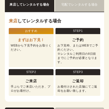
来店してレンタルする場合
宅配でレンタルする場合
来店
してレンタルする場合
おすすめ
STEP1
まずはお下見！
ご予約
WEBから下見予約をお取りく
お下見時、またはWEBでご予
ださい。
約ください。

※レンタルご利用日の8日前
までにご予約が必要となりま
す。
STEP2
STEP3
ご来店
ご返却
手ぶらでご来店いただき、プ
お着付けされた店舗にてご返
ロがお着付け。
却をお願い致します。