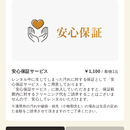
長襦袢
襟芯
カラー
ピンク
伊達締め
帯板
腰紐
帯枕
帯締め
帯揚げ
伊達襟
コーリンベルト
銀座店
安心保証サービス
￥1,100
/ 着物1点
銀座駅から徒歩7分
レンタル中に生じてしまった汚れに対する保証として「安
心保証サービス」をご用意しております。

東京都中央区銀座6-12-10 旭ビル 3階
「安心保証サービス」に加入していただきますと、保証範
営業時間：
10:00
~
18:00
囲内に対するクリーニング代をご請求することはございま
せんので、安心してレンタルいただけます。
着付け最終受付時間：
16:30
返却締め切り時間：
18:00
※適用外の汚れや破損・紛失（小物類含む）の場合は当店の定め
た金額をご請求させて頂きますのでご了承ください。
詳細を見る