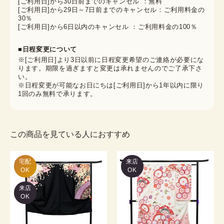
[ご利用日]から30日前までのキャンセル ：無料
[ご利用日]から29日～7日前までのキャンセル：ご利用料金の
30％
[ご利用日]から6日以内のキャンセル ：ご利用料金の100％
■日程変更について
※[ご利用日]より3日以前に日程変更希望のご連絡が必要にな
ります。期限を過ぎますと変更は承れませんのでご了承下さ
い。
※日程変更が可能なお日にちは[ご利用日]から1年以内に限り
1回のみ無料で承ります。
この商品を見ている人におすすめ
宅配

来店
OK
OK
来店
OK