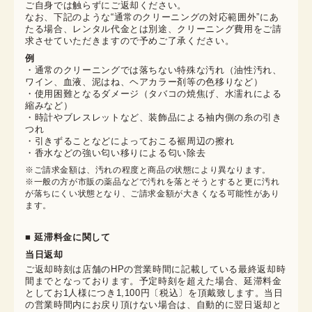
ご自身では触らずにご返却ください。

なお、下記のような“通常のクリーニングの対応範囲外”にあ
たる場合、レンタル代金とは別途、クリーニング費用をご請
求させていただきますので予めご了承ください。
例
・通常のクリーニングでは落ちない特殊な汚れ（油性汚れ、
ワイン、血液、泥はね、ヘアカラー剤等の色移りなど）
・使用困難となるダメージ（タバコの焼焦げ、水濡れによる
縮みなど）
・時計やブレスレットなど、装飾品による袖内側の糸の引き
つれ
・引きずることなどによっておこる裾周辺の擦れ
・香水などの強い匂い移りによる匂い除去
※ご請求金額は、汚れの程度と商品の状態により異なります。

※一般の方が市販の薬品などで汚れを落とそうとすると更に汚れ
が落ちにくい状態となり、ご請求金額が大きくなる可能性があり
ます。
■ 延滞料金に関して
当日返却
ご返却時刻は店舗のHPの営業時間に記載している最終返却時
間までとなっております。予定時刻を超えた場合、延滞料金
としてお1人様につき1,100円〔税込〕を頂戴致します。当日
の営業時間内にお戻り頂けない場合は、自動的に翌日返却と