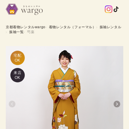
京都着物レンタルwargo
着物レンタル（フォーマル）
振袖レンタル
振袖一覧
芍薬
宅配

OK
来店
OK