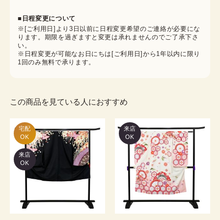
■日程変更について
※[ご利用日]より3日以前に日程変更希望のご連絡が必要にな
ります。期限を過ぎますと変更は承れませんのでご了承下さ
い。
※日程変更が可能なお日にちは[ご利用日]から1年以内に限り
1回のみ無料で承ります。
この商品を見ている人におすすめ
宅配

来店
OK
OK
来店
OK