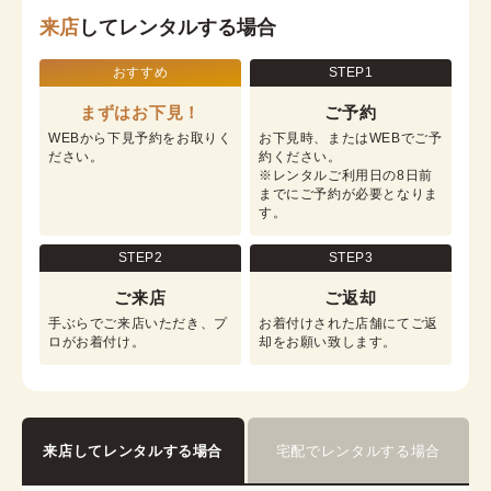
来店
してレンタルする場合
おすすめ
STEP1
まずはお下見！
ご予約
WEBから下見予約をお取りく
お下見時、またはWEBでご予
ださい。
約ください。

※レンタルご利用日の8日前
までにご予約が必要となりま
す。
STEP2
STEP3
ご来店
ご返却
手ぶらでご来店いただき、プ
お着付けされた店舗にてご返
ロがお着付け。
却をお願い致します。
来店してレンタルする場合
宅配でレンタルする場合