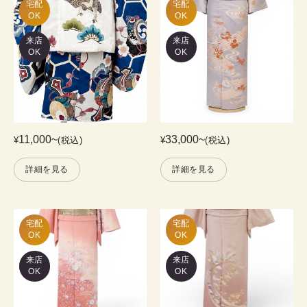
宅配

宅配

OK
OK
来店
来店
OK
OK
11,000
~
33,000
~
¥
(税込)
¥
(税込)
詳細を見る
詳細を見る
宅配

宅配

OK
OK
来店
来店
OK
OK