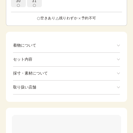
30
31
空きあり
残りわずか
予約不可
着物について
からし色のちりめん地に芍薬の大輪が目を引きます。芍薬
セット内容
の葉はアート調でカラフル。上前下には金箔ラインで三色
わけのぼかしがほどこしてあります。八掛はエンジ色で表
地のからし色によく合っています。
手ぶらでOK
採寸・素材について
※着付けに必要な一式をすべて含みます。
素材
正絹
取り扱い店舗
着物
袋帯
身丈
166.2cm
※下記店舗以外でのご着用をしたい方はお問い合わせください
裄
草履
71.2cm
バッグ
前幅
24.6cm
足袋
肌着
後幅
30.3cm
長襦袢
腰紐
カラー
黄
伊達締め
帯板
茶