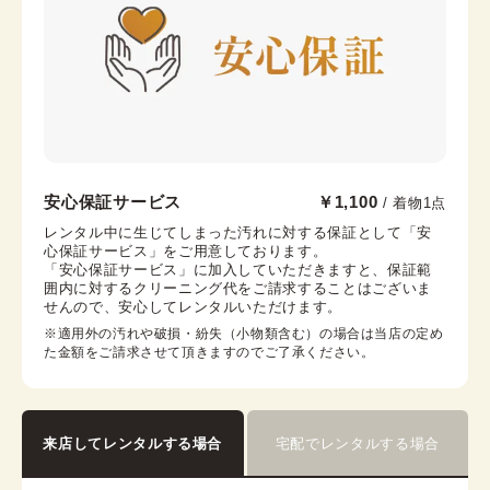
帯枕
帯締め
帯揚げ
伊達襟
コーリンベルト
襟芯
金沢香林坊店
安心保証サービス
￥1,100
/ 着物1点
兼六園から徒歩10分
レンタル中に生じてしまった汚れに対する保証として「安
心保証サービス」をご用意しております。

石川県金沢市香林坊2丁目1-1 CLASO PLACE 香林坊
「安心保証サービス」に加入していただきますと、保証範
GF
囲内に対するクリーニング代をご請求することはございま
営業時間：
10:00
~
17:00
せんので、安心してレンタルいただけます。
着付け最終受付時間：
15:30
※適用外の汚れや破損・紛失（小物類含む）の場合は当店の定め
返却締め切り時間：
16:30
た金額をご請求させて頂きますのでご了承ください。
詳細を見る
来店してレンタルする場合
宅配でレンタルする場合