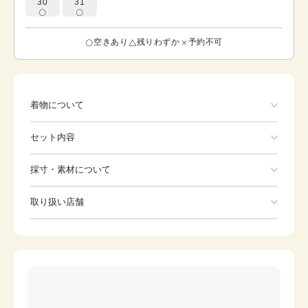
30
31
空きあり
残りわずか
予約不可
着物について
色 ピンク 菊の花に雪輪が描かれています。 菊は、中心
セット内容
から放射線状に丸く広がる形から、太陽になぞらえ、数あ
る花の中でも最上位とされていました。そのような理由か
ら、総じて菊は、不老不死、延命長寿、無病息災、邪気払
手ぶらでOK
採寸・素材について
いの意味があり、そこから精神・気力の充実、安定、気高
さ、落ち着きと、心身の充実をあらわす文様とされてきま
※着付けに必要な一式をすべて含みます。
素材
正絹
した。また、雪輪は雪の結晶に見られる六角形の輪郭を円
取り扱い店舗
着物
袋帯
形に描いた線文様。中に文様をいれたり、雪輪を区切りに
身丈
157cm
用いたりもします。着物や帯など幅広く用いられます。雪
※下記店舗以外でのご着用をしたい方はお問い合わせください
裄
草履
65cm
バッグ
輪文様は吉祥文でありながら、はかなさ、謙虚さをあわせ
持つ文様ですので、季節問わずご着用いただけます。
前幅
24.5cm
足袋
肌着
後幅
30cm
長襦袢
襟芯
カラー
ピンク
伊達締め
帯板