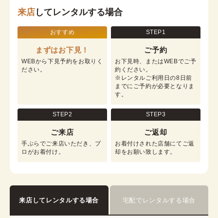
来店
してレンタルする場合
おすすめ
STEP1
まずはお下見！
ご予約
WEBから下見予約をお取りく
お下見時、またはWEBでご予
ださい。
約ください。

※レンタルご利用日の8日前
までにご予約が必要となりま
す。
STEP2
STEP3
ご来店
ご返却
手ぶらでご来店いただき、プ
お着付けされた店舗にてご返
ロがお着付け。
却をお願い致します。
来店してレンタルする場合
宅配でレンタルする場合