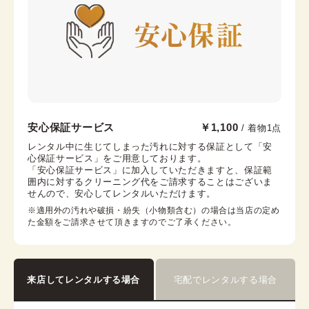
腰紐
帯枕
帯締め
帯揚げ
伊達襟
コーリンベルト
銀座店
安心保証サービス
￥1,100
/ 着物1点
銀座駅から徒歩7分
レンタル中に生じてしまった汚れに対する保証として「安
心保証サービス」をご用意しております。

東京都中央区銀座6-12-10 旭ビル 3階
「安心保証サービス」に加入していただきますと、保証範
営業時間：
10:00
~
18:00
囲内に対するクリーニング代をご請求することはございま
せんので、安心してレンタルいただけます。
着付け最終受付時間：
16:30
返却締め切り時間：
18:00
※適用外の汚れや破損・紛失（小物類含む）の場合は当店の定め
た金額をご請求させて頂きますのでご了承ください。
詳細を見る
来店してレンタルする場合
宅配でレンタルする場合