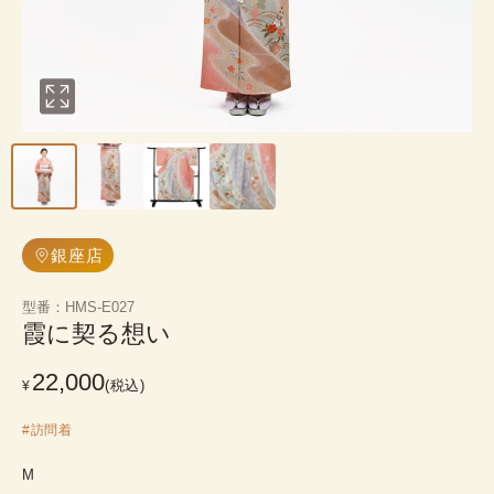
銀座店
型番
：
HMS-E027
霞に契る想い
22,000
(税込)
¥
#
訪問着
M