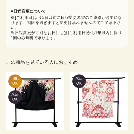
■日程変更について
※[ご利用日]より3日以前に日程変更希望のご連絡が必要にな
ります。期限を過ぎますと変更は承れませんのでご了承下さ
い。
※日程変更が可能なお日にちは[ご利用日]から1年以内に限り
1回のみ無料で承ります。
この商品を見ている人におすすめ
宅配

来店
OK
OK
来店
OK