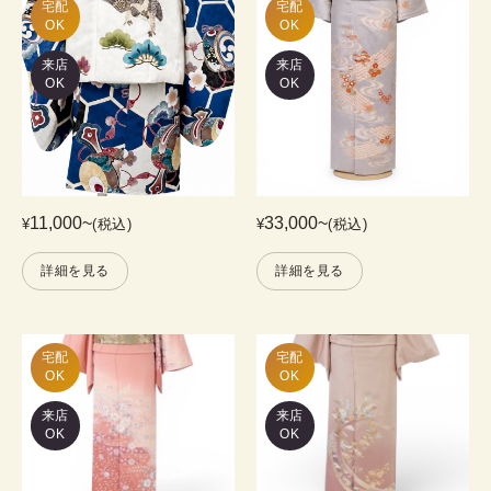
宅配

宅配

OK
OK
来店
来店
OK
OK
11,000
~
33,000
~
¥
(税込)
¥
(税込)
詳細を見る
詳細を見る
宅配

宅配

OK
OK
来店
来店
OK
OK