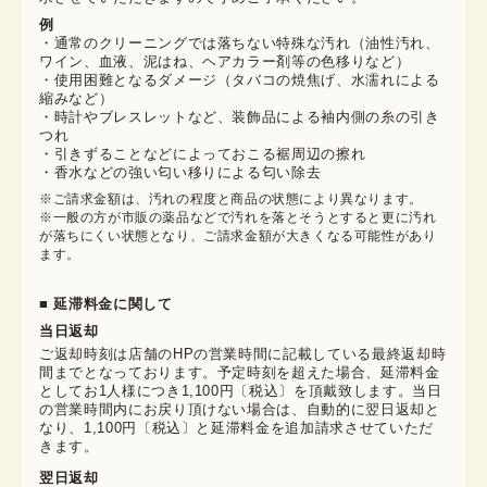
例
・通常のクリーニングでは落ちない特殊な汚れ（油性汚れ、
ワイン、血液、泥はね、ヘアカラー剤等の色移りなど）
・使用困難となるダメージ（タバコの焼焦げ、水濡れによる
縮みなど）
・時計やブレスレットなど、装飾品による袖内側の糸の引き
つれ
・引きずることなどによっておこる裾周辺の擦れ
・香水などの強い匂い移りによる匂い除去
※ご請求金額は、汚れの程度と商品の状態により異なります。

※一般の方が市販の薬品などで汚れを落とそうとすると更に汚れ
が落ちにくい状態となり、ご請求金額が大きくなる可能性があり
ます。
■ 延滞料金に関して
当日返却
ご返却時刻は店舗のHPの営業時間に記載している最終返却時
間までとなっております。予定時刻を超えた場合、延滞料金
としてお1人様につき1,100円〔税込〕を頂戴致します。当日
の営業時間内にお戻り頂けない場合は、自動的に翌日返却と
なり、1,100円〔税込〕と延滞料金を追加請求させていただ
きます。
翌日返却