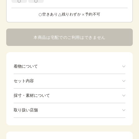
空きあり
残りわずか
予約不可
本商品は宅配でのご利用はできません
着物について
色 赤 松林に都、鉾などが描かれています。 鉾は日本三
セット内容
大祭のひとつ、京都祇園祭の柄 開催時期よりも「魔を切る
もの・疫病退散の神事であったこと」などで、 吉兆柄とし
て、また山鉾は美しいものとして柄になっているようで
手ぶらでOK
採寸・素材について
す。 松は、繁栄の象徴として古くから人々に親しまれてき
ました。 また長寿、延命の意味もあり、現代でも格調高い
※着付けに必要な一式をすべて含みます。
素材
正絹
文様のひとつです。 作家物です。
取り扱い店舗
着物
袋帯
身丈
162.5cm
※下記店舗以外でのご着用をしたい方はお問い合わせください
裄
草履
67.5cm
バッグ
前幅
24.5cm
足袋
肌着
後幅
30.5cm