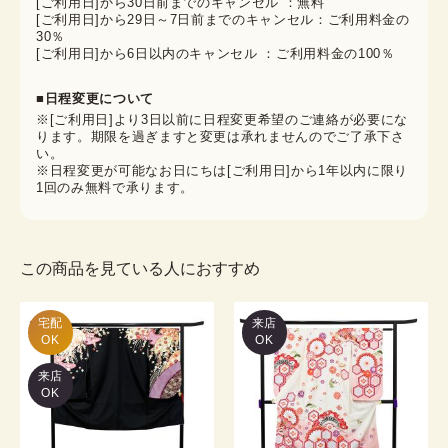
[ご利用日]から30日前までのキャンセル ：無料
[ご利用日]から29日～7日前までのキャンセル：ご利用料金の
30％
[ご利用日]から6日以内のキャンセル ：ご利用料金の100％
■日程変更について
※[ご利用日]より3日以前に日程変更希望のご連絡が必要にな
ります。期限を過ぎますと変更は承れませんのでご了承下さ
い。
※日程変更が可能なお日にちは[ご利用日]から1年以内に限り
1回のみ無料で承ります。
この商品を見ている人におすすめ
宅配

来店
OK
OK
来店
OK