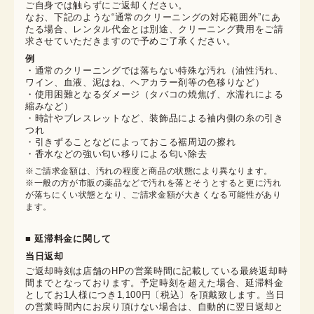
ご自身では触らずにご返却ください。

なお、下記のような“通常のクリーニングの対応範囲外”にあ
たる場合、レンタル代金とは別途、クリーニング費用をご請
求させていただきますので予めご了承ください。
例
・通常のクリーニングでは落ちない特殊な汚れ（油性汚れ、
ワイン、血液、泥はね、ヘアカラー剤等の色移りなど）
・使用困難となるダメージ（タバコの焼焦げ、水濡れによる
縮みなど）
・時計やブレスレットなど、装飾品による袖内側の糸の引き
つれ
・引きずることなどによっておこる裾周辺の擦れ
・香水などの強い匂い移りによる匂い除去
※ご請求金額は、汚れの程度と商品の状態により異なります。

※一般の方が市販の薬品などで汚れを落とそうとすると更に汚れ
が落ちにくい状態となり、ご請求金額が大きくなる可能性があり
ます。
■ 延滞料金に関して
当日返却
ご返却時刻は店舗のHPの営業時間に記載している最終返却時
間までとなっております。予定時刻を超えた場合、延滞料金
としてお1人様につき1,100円〔税込〕を頂戴致します。当日
の営業時間内にお戻り頂けない場合は、自動的に翌日返却と