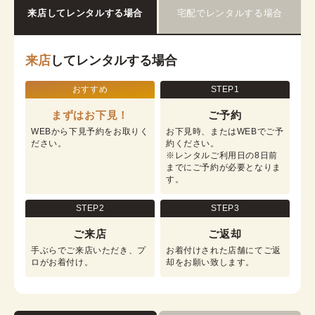
来店してレンタルする場合
宅配でレンタルする場合
来店
してレンタルする場合
おすすめ
STEP1
まずはお下見！
ご予約
WEBから下見予約をお取りく
お下見時、またはWEBでご予
ださい。
約ください。

※レンタルご利用日の8日前
までにご予約が必要となりま
す。
STEP2
STEP3
ご来店
ご返却
手ぶらでご来店いただき、プ
お着付けされた店舗にてご返
ロがお着付け。
却をお願い致します。