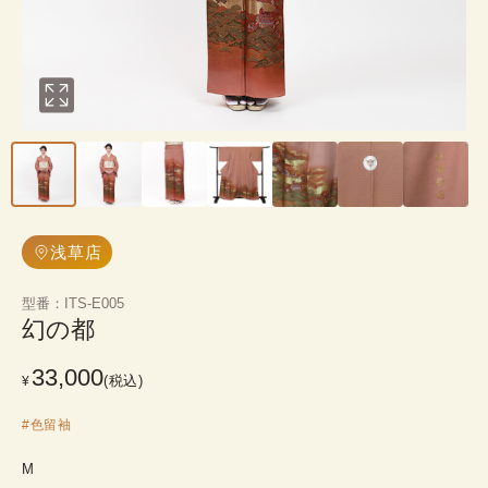
浅草店
型番
：
ITS-E005
幻の都
33,000
(税込)
¥
#
色留袖
M