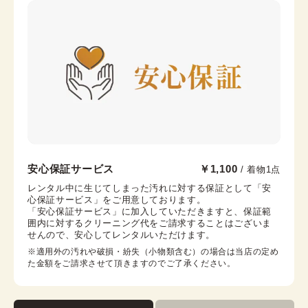
長襦袢
腰紐
カラー
赤
伊達締め
帯板
帯枕
帯締め
帯揚げ
伊達襟
末広
コーリンベルト
襟芯
浅草店
安心保証サービス
￥1,100
/ 着物1点
浅草駅から徒歩1分
レンタル中に生じてしまった汚れに対する保証として「安
心保証サービス」をご用意しております。

東京都台東区浅草２丁目６−７ 楽天地浅草ビル 4階
「安心保証サービス」に加入していただきますと、保証範
営業時間：
10:00
~
18:00
囲内に対するクリーニング代をご請求することはございま
せんので、安心してレンタルいただけます。
着付け最終受付時間：
17:30
返却締め切り時間：
18:00
※適用外の汚れや破損・紛失（小物類含む）の場合は当店の定め
た金額をご請求させて頂きますのでご了承ください。
詳細を見る