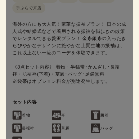
手ぶらで来店
海外の方にも大人気！豪華な振袖プラン！ 日本の成
人式や結婚式などで着用される振袖を街歩きの散策
でレンタルできる贅沢プラン！ 金糸銀糸の入ったき
らびやかなデザインに艶やかな上質生地の振袖は、
これ以上ない一流のコーデを体験できます。
《8点セット内容》 着物・半幅帯･かんざし･長襦
袢・肌襦袢(下着)・草履･バッグ･足袋無料
※袋帯はオプション料金が別途発生します。
セット内容
着物
帯
肌着
長襦袢
草履
バッグ