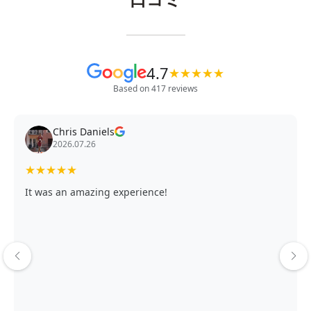
4.7
★
★
★
★
★
Based on 417 reviews
Chris Daniels
2026.07.26
★
★
★
★
★
It was an amazing experience!