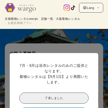
Lang
京都着物レンタルwargo
店舗一覧
大阪着物レンタル
お散歩振袖プラン
大阪心斎橋店
振袖お散歩着物プラン (半幅帯)
7月・8月は浴衣レンタルのみのご提供と
オンライン決済価格 (1人あたり)
なります。

11,000
¥
(税込)~
着物レンタルは【9月1日】より再開いた
します。
¥12,100
了承しました
大阪心斎橋店情報を見る