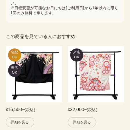
い。
※日程変更が可能なお日にちは[ご利用日]から1年以内に限り
1回のみ無料で承ります。
この商品を見ている人におすすめ
宅配

来店
OK
OK
来店
OK
16,500
~
22,000
~
¥
(税込)
¥
(税込)
詳細を見る
詳細を見る