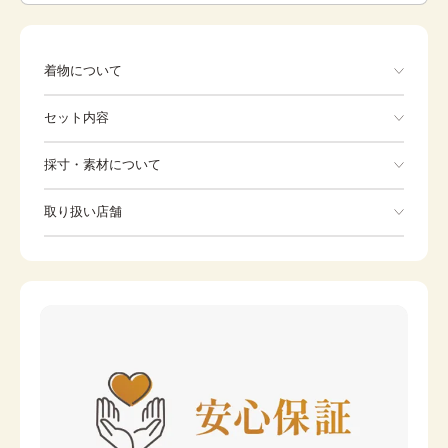
着物について
セット内容
手ぶらでOK
採寸・素材について
※着付けに必要な一式をすべて含みます。
素材
ポリエステル
取り扱い店舗
産着
よだれかけ
身丈
96cm
※下記店舗以外でのご着用をしたい方はお問い合わせください
裄
帽子
46cm
お守り
前幅
-
後幅
-
カラー
水色