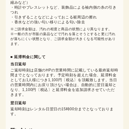
縮みなど）
・時計やブレスレットなど、装飾品による袖内側の糸の引き
つれ
・引きずることなどによっておこる裾周辺の擦れ
・香水などの強い匂い移りによる匂い除去
※ご請求金額は、汚れの程度と商品の状態により異なります。

※一般の方が市販の薬品などで汚れを落とそうとすると更に汚れ
が落ちにくい状態となり、ご請求金額が大きくなる可能性があり
ます。
■ 延滞料金に関して
当日返却
ご返却時刻は店舗のHPの営業時間に記載している最終返却時
間までとなっております。予定時刻を超えた場合、延滞料金
としてお1人様につき1,100円〔税込〕を頂戴致します。当日
の営業時間内にお戻り頂けない場合は、自動的に翌日返却と
なり、1,100円〔税込〕と延滞料金を追加請求させていただ
きます。
翌日返却
返却時刻はレンタル日翌日の15時00分までとなっておりま
す。