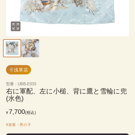
浅草店
型番
：
UBB-E033
右に軍配、左に小槌、背に鷹と雪輪に兜
(水色)
7,700
(税込)
¥
#
産着・男の子