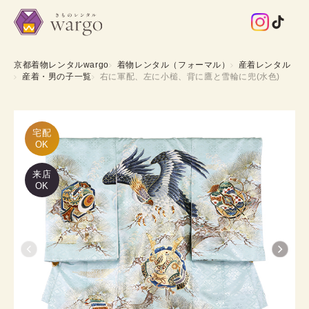
京都着物レンタルwargo
着物レンタル（フォーマル）
産着レンタル
産着・男の子一覧
右に軍配、左に小槌、背に鷹と雪輪に兜(水色)
宅配

OK
来店
OK