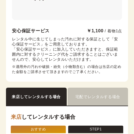
浅草店
安心保証サービス
￥1,100
/ 着物1点
浅草駅から徒歩1分
レンタル中に生じてしまった汚れに対する保証として「安
心保証サービス」をご用意しております。

東京都台東区浅草２丁目６−７ 楽天地浅草ビル 4階
「安心保証サービス」に加入していただきますと、保証範
営業時間：
10:00
~
18:00
囲内に対するクリーニング代をご請求することはございま
せんので、安心してレンタルいただけます。
着付け最終受付時間：
17:30
返却締め切り時間：
18:00
※適用外の汚れや破損・紛失（小物類含む）の場合は当店の定め
た金額をご請求させて頂きますのでご了承ください。
詳細を見る
来店してレンタルする場合
宅配でレンタルする場合
来店
してレンタルする場合
おすすめ
STEP1