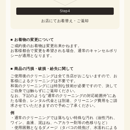
Step
4
お店にてお着替え・ご返却
■ お着物の変更について
ご成約後のお着物は変更出来かねます。

お客様都合で変更を希望される場合、通常のキャンセルポリ
シーが適用となります。
■ 商品の汚損・破損・紛失に関して
ご使用後のクリーニングは全て当店がおこないますので、お
客様によるクリーニングは不要です。

和装のクリーニングには特別な技術が必要ですので、決して
ご自身では触らずにご返却ください。

なお、下記のような“通常のクリーニングの対応範囲外”にあ
たる場合、レンタル代金とは別途、クリーニング費用をご請
求させていただきますので予めご了承ください。
例
・通常のクリーニングでは落ちない特殊な汚れ（油性汚れ、
ワイン、血液、泥はね、ヘアカラー剤等の色移りなど）
・使用困難となるダメージ（タバコの焼焦げ、水濡れによる