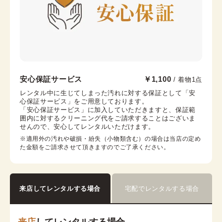
京都祇園店
安心保証サービス
￥1,100
/ 着物1点
祇園四条駅から徒歩1分
レンタル中に生じてしまった汚れに対する保証として「安
心保証サービス」をご用意しております。

京都府京都市東山区四条通大和大路西入中之町216番地
「安心保証サービス」に加入していただきますと、保証範
祇園OKIビル2階
囲内に対するクリーニング代をご請求することはございま
営業時間：
10:00
~
17:30
せんので、安心してレンタルいただけます。
着付け最終受付時間：
15:30
※適用外の汚れや破損・紛失（小物類含む）の場合は当店の定め
返却締め切り時間：
17:30
た金額をご請求させて頂きますのでご了承ください。
詳細を見る
来店してレンタルする場合
宅配でレンタルする場合