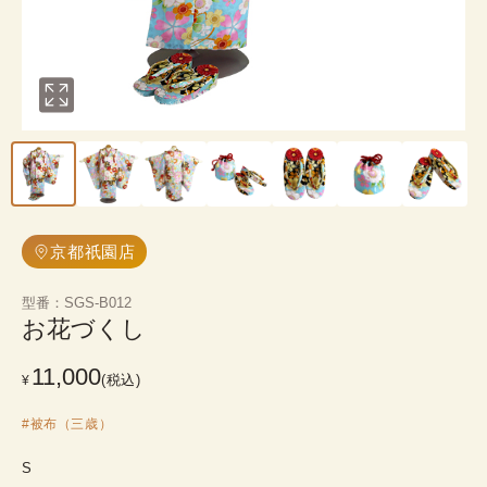
京都祇園店
型番
：
SGS-B012
お花づくし
11,000
(税込)
¥
#
被布（三歳）
S