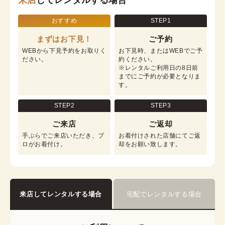
来店
してレンタルする場合
おすすめ
STEP1
まずはお下見！
ご予約
WEBから下見予約をお取りく
お下見時、またはWEBでご予
ださい。
約ください。

※レンタルご利用日の8日前
までにご予約が必要となりま
す。
STEP2
STEP3
ご来店
ご返却
手ぶらでご来店いただき、プ
お着付けされた店舗にてご返
ロがお着付け。
却をお願い致します。
来店してレンタルする場合
宅配でレンタルする場合