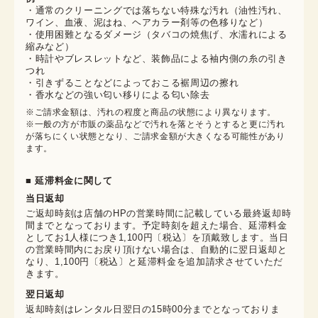
・通常のクリーニングでは落ちない特殊な汚れ（油性汚れ、
ワイン、血液、泥はね、ヘアカラー剤等の色移りなど）
・使用困難となるダメージ（タバコの焼焦げ、水濡れによる
縮みなど）
・時計やブレスレットなど、装飾品による袖内側の糸の引き
つれ
・引きずることなどによっておこる裾周辺の擦れ
・香水などの強い匂い移りによる匂い除去
※ご請求金額は、汚れの程度と商品の状態により異なります。

※一般の方が市販の薬品などで汚れを落とそうとすると更に汚れ
が落ちにくい状態となり、ご請求金額が大きくなる可能性があり
ます。
■ 延滞料金に関して
当日返却
ご返却時刻は店舗のHPの営業時間に記載している最終返却時
間までとなっております。予定時刻を超えた場合、延滞料金
としてお1人様につき1,100円〔税込〕を頂戴致します。当日
の営業時間内にお戻り頂けない場合は、自動的に翌日返却と
なり、1,100円〔税込〕と延滞料金を追加請求させていただ
きます。
翌日返却
返却時刻はレンタル日翌日の15時00分までとなっておりま