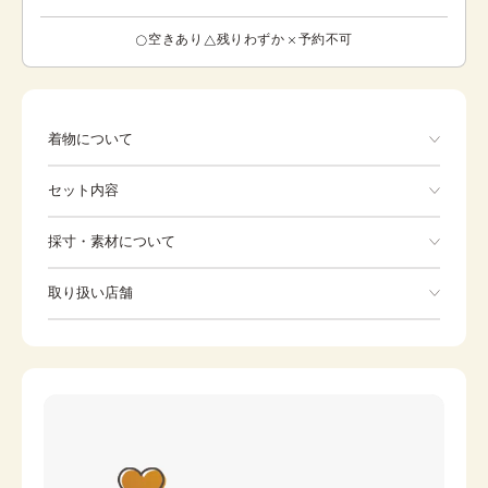
空きあり
残りわずか
予約不可
着物について
色とりどりの花々が着物一面に描かれているとても華やか
セット内容
な袴です。 着物に描かれる植物文は、季節が分かるように
写実的に描かれていることが多いのですが、こちらの袴に
描かれている植物文は、抽象的に描かれているので、季節
手ぶらでOK
採寸・素材について
問わず着ることができます。 花づくしは、名前のとおり、
着物一面に抽象的な花々がたくさん描かれていますので、
※着付けに必要な一式をすべて含みます。
素材
ポリエステル
子どもっぽさを感じる方も多いかもしれません。ですが、
取り扱い店舗
着物
長襦袢
シックな黒地と鮮やかな赤色のヱ霞がアクセントとなり、
身丈
74cm
古典的な印象を持つオトナ可愛い袴となっています。
※下記店舗以外でのご着用をしたい方はお問い合わせください
裄
被布
39cm
腰紐
カラー
水色
巾着
草履
足袋