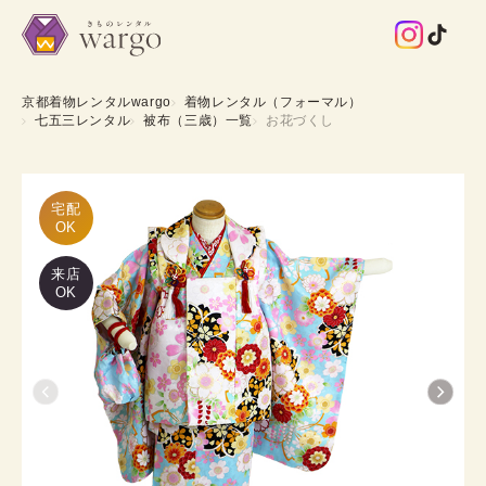
京都着物レンタルwargo
着物レンタル（フォーマル）
七五三レンタル
被布（三歳）一覧
お花づくし
宅配

OK
来店
OK