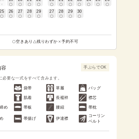
25
26
27
28
29
27
28
29
30
空きあり
残りわずか
予約不可
手ぶらでOK
内容
に必要な一式をすべて含みます。
袋帯
草履
バッグ
肌着
長襦袢
襟芯
締め
帯板
腰紐
帯枕
コーリン
め
帯揚げ
伊達襟
ベルト