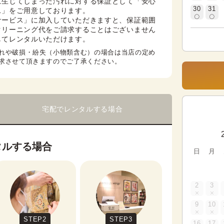
に生じてしまった汚れに対する保証として「安心
30
31
」をご用意しております。

サービス」に加入していただきますと、保証範囲
クリーニング代をご請求することはございません
してレンタルいただけます。
れや破損・紛失（小物類含む）の場合は当店の定め
求させて頂きますのでご了承ください。
宅配でレンタルする場合
タルする場合
日
月
2
3
9
10
STEP2
STEP3
16
17