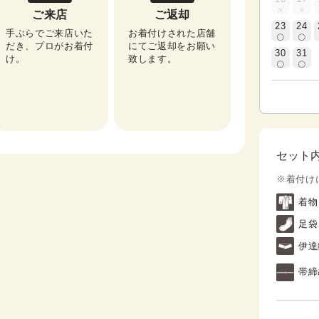
ご来店
ご返却
23
24
手ぶらでご来店いた
お着付けされた店舗
だき、プロがお着付
にてご返却をお願い
30
31
け。
致します。
セット
※着付け
着物
足袋
伊達
帯締