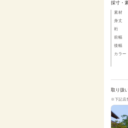
採寸・
素材
身丈
裄
前幅
後幅
カラー
取り扱
※下記店