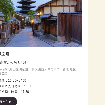
祇園店
条駅から徒歩1分
京都市東山区四条通大和大路西入中之町216番地 祇園
ル2階
時間：
10:00
~
17:30
け最終受付時間：
15:30
締め切り時間：
17:30
細を見る