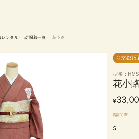
着レンタル
訪問着一覧
花小路
京都祇
型番
：
HMS
花小
33,0
¥
#
訪問着
S