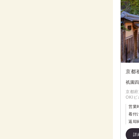
京都
祇園四
京都府
OKIビ
営業
着付
返却
詳