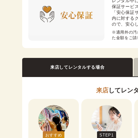
レンタル中
保証サービス
「安心保証
内に対する
ので、安心
※適用外の汚
た金額をご請
来店してレンタルする場合
来店
してレン
おすすめ
STEP1