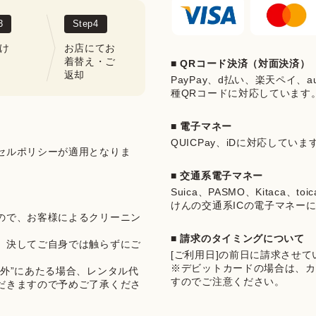
3
Step
4
け
お店にてお
着替え・ご
■ QRコード決済（対面決済）
返却
PayPay、d払い、楽天ペイ、au 
種QRコードに対応しています
■ 電子マネー
QUICPay、iDに対応していま
セルポリシーが適用となりま
■ 交通系電子マネー
Suica、PASMO、Kitaca、t
けんの交通系ICの電子マネー
ので、お客様によるクリーニン
■ 請求のタイミングについて
、決してご自身では触らずにご
[ご利用日]の前日に請求させ
※デビットカードの場合は、カ
外”にあたる場合、レンタル代
すのでご注意ください。
だきますので予めご了承くださ