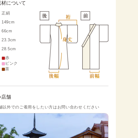
素材について
正絹
149cm
66cm
23.3cm
28.5cm
赤
ピンク
茶
い店舗
舗以外でのご着用をしたい方はお問い合わせください