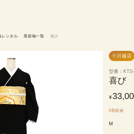
袖レンタル
黒留袖一覧
喜び
川越店
型番
：
KTS
喜び
33,0
¥
#
黒留袖
M