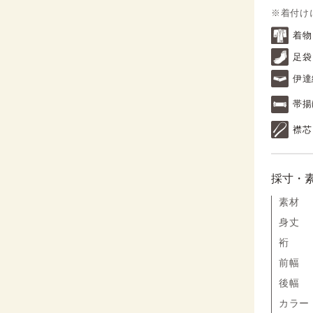
※着付け
着物
足袋
伊達
帯揚
襟芯
採寸・
素材
身丈
裄
前幅
後幅
カラー