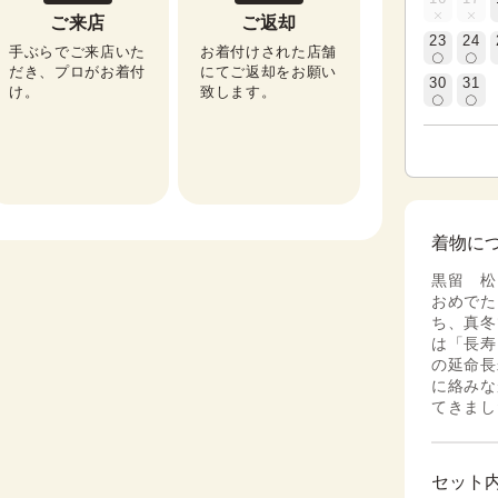
ご来店
ご返却
23
24
手ぶらでご来店いた
お着付けされた店舗
だき、プロがお着付
にてご返却をお願い
30
31
け。
致します。
着物に
黒留 松
おめでた
ち、真冬
は「長寿
の延命長
に絡みな
てきまし
セット