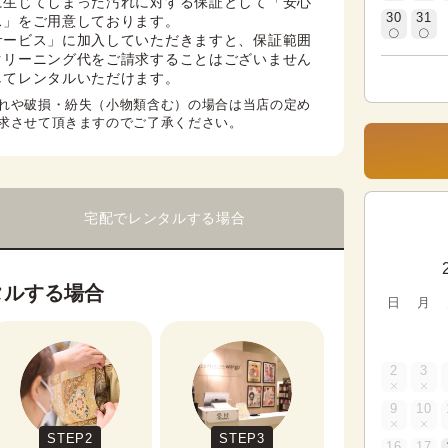
に生じてしまった汚れに対する保証として「安心
30
31
」をご用意しております。

サービス」に加入していただきますと、保証範囲
クリーニング代をご請求することはございません
してレンタルいただけます。
れや破損・紛失（小物類含む）の場合は当店の定め
求させて頂きますのでご了承ください。
宅配でレンタルする場合
タルする場合
日
月
2
3
9
10
STEP2
STEP3
16
17