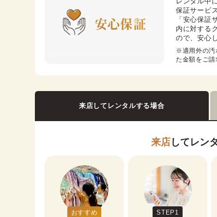
レンタル中
保証サービス
「安心保証
内に対する
ので、安心
※適用外の汚
た金額をご請
来店してレンタルする場合
来店
してレン
おすすめ
STEP1