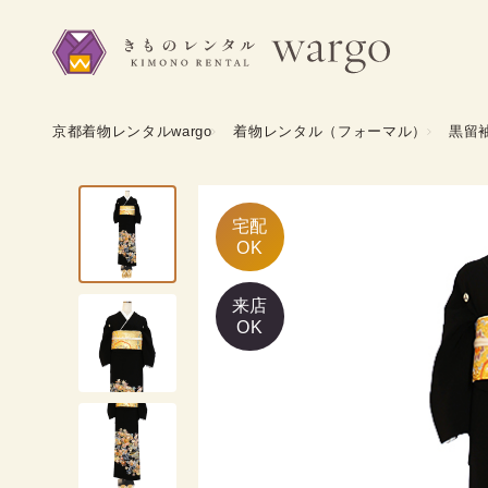
京都着物レンタルwargo
着物レンタル（フォーマル）
黒留
宅配

OK
来店
OK