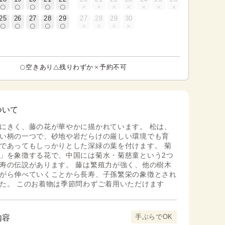
25
26
27
28
29
27
28
29
30
空きあり
残りわずか
予約不可
ついて
にきく、藤の花が華やかに描かれています。 松は、
い柄の一つで、砂地や岩だらけの厳しい環境でも育
であってもしっかりとした深緑の葉を付けます。 菊
」を象徴する花で、中国には菊水・菊慈童という2つ
寿の伝説があります。 藤は繁殖力が強く、他の樹木
がら伸べていくことから長寿、子孫繁栄の象徴とされ
た。 このお着物は季節問わずご着用いただけます
手ぶらでOK
内容