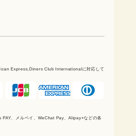
rican Express,Diners Club Internationalに対応して
PAY、メルペイ、WeChat Pay、Alipay+などの各
。