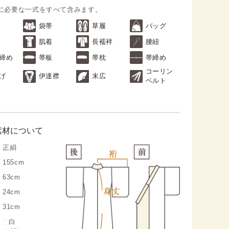
に必要な一式をすべて含みます。
袋帯
草履
バッグ
肌着
長襦袢
腰紐
締め
帯板
帯枕
帯締め
コーリン
げ
伊達襟
末広
ベルト
素材について
正絹
155cm
63cm
24cm
31cm
白