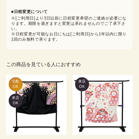
■日程変更について
※[ご利用日]より3日以前に日程変更希望のご連絡が必要にな
ります。期限を過ぎますと変更は承れませんのでご了承下さ
い。
※日程変更が可能なお日にちは[ご利用日]から1年以内に限り
1回のみ無料で承ります。
この商品を見ている人におすすめ
宅配

来店
OK
OK
来店
OK