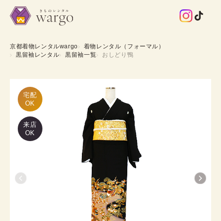
京都着物レンタルwargo
着物レンタル（フォーマル）
黒留袖レンタル
黒留袖一覧
おしどり鴨
宅配

OK
来店
OK