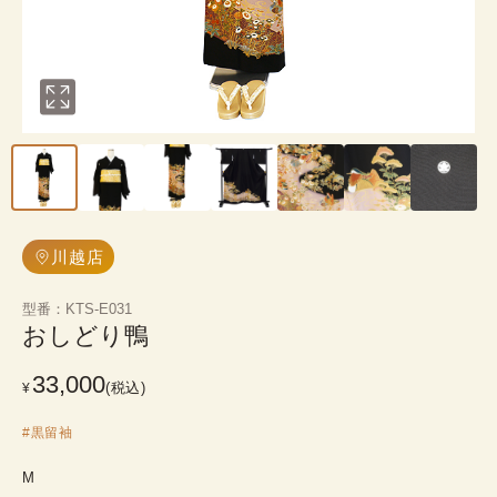
川越店
型番
：
KTS-E031
おしどり鴨
33,000
(税込)
¥
#
黒留袖
M