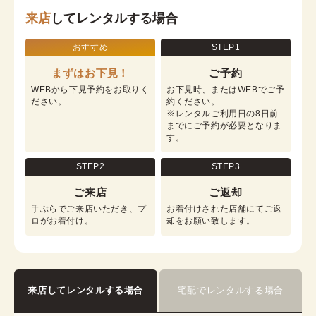
来店
してレンタルする場合
おすすめ
STEP1
まずはお下見！
ご予約
WEBから下見予約をお取りく
お下見時、またはWEBでご予
ださい。
約ください。

※レンタルご利用日の8日前
までにご予約が必要となりま
す。
STEP2
STEP3
ご来店
ご返却
手ぶらでご来店いただき、プ
お着付けされた店舗にてご返
ロがお着付け。
却をお願い致します。
来店してレンタルする場合
宅配でレンタルする場合