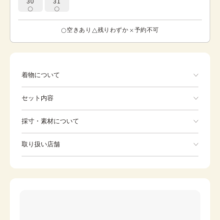
30
31
空きあり
残りわずか
予約不可
着物について
黒留 おしどり鴨、松に菊が描かれています。 現在でも
セット内容
「おしどり夫婦」という言葉が使われるほど有名な鳥で
す。 その言葉どおりオスとメスが仲良く寄り添う姿から、
夫婦円満の意味がふくまれています。 このお着物は季節問
手ぶらでOK
採寸・素材について
わずご着用いただけます。
※着付けに必要な一式をすべて含みます。
素材
正絹
取り扱い店舗
着物
袋帯
身丈
158cm
※下記店舗以外でのご着用をしたい方はお問い合わせください
裄
草履
65.5cm
バッグ
前幅
24cm
足袋
肌着
後幅
28cm
長襦袢
腰紐
カラー
黒
伊達締め
帯板