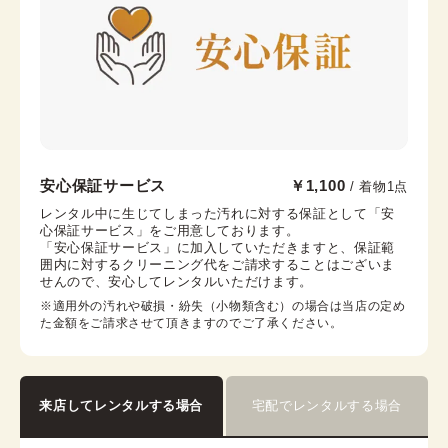
帯枕
帯締め
帯揚げ
伊達襟
末広
コーリンベルト
襟芯
川越店
安心保証サービス
￥1,100
/ 着物1点
本川越駅から徒歩6分
レンタル中に生じてしまった汚れに対する保証として「安
心保証サービス」をご用意しております。

埼玉県川越市新富町1-9-4 米山ビル1F
「安心保証サービス」に加入していただきますと、保証範
営業時間：
09:00
~
17:00
囲内に対するクリーニング代をご請求することはございま
せんので、安心してレンタルいただけます。
着付け最終受付時間：
16:00
返却締め切り時間：
16:30
※適用外の汚れや破損・紛失（小物類含む）の場合は当店の定め
た金額をご請求させて頂きますのでご了承ください。
詳細を見る
来店してレンタルする場合
宅配でレンタルする場合