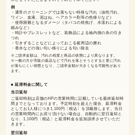
例
・通常のクリーニングでは落ちない特殊な汚れ（油性汚れ、
ワイン、血液、泥はね、ヘアカラー剤等の色移りなど）
・使用困難となるダメージ（タバコの焼焦げ、水濡れによる
縮みなど）
・時計やブレスレットなど、装飾品による袖内側の糸の引き
つれ
・引きずることなどによっておこる裾周辺の擦れ
・香水などの強い匂い移りによる匂い除去
※ご請求金額は、汚れの程度と商品の状態により異なります。

※一般の方が市販の薬品などで汚れを落とそうとすると更に汚れ
が落ちにくい状態となり、ご請求金額が大きくなる可能性があり
ます。
■ 延滞料金に関して
当日返却
ご返却時刻は店舗のHPの営業時間に記載している最終返却時
間までとなっております。予定時刻を超えた場合、延滞料金
としてお1人様につき1,100円〔税込〕を頂戴致します。当日
の営業時間内にお戻り頂けない場合は、自動的に翌日返却と
なり、1,100円〔税込〕と延滞料金を追加請求させていただ
きます。
翌日返却