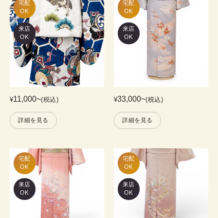
宅配

宅配

OK
OK
来店
来店
OK
OK
11,000
~
33,000
~
¥
(税込)
¥
(税込)
詳細を見る
詳細を見る
宅配

宅配

OK
OK
来店
来店
OK
OK