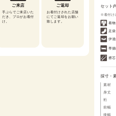
ご来店
ご返却
セット
手ぶらでご来店いた
お着付けされた店舗
※着付け
だき、プロがお着付
にてご返却をお願い
け。
致します。
着物
足袋
伊達
帯揚
襟芯
採寸・
素材
身丈
裄
前幅
後幅