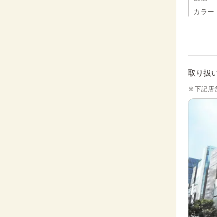
カラー
取り扱
※下記店