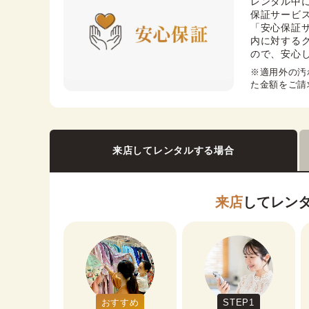
レンタル中
保証サービス
「安心保証
内に対する
ので、安心
※適用外の汚
た金額をご請
来店してレンタルする場合
来店
してレン
おすすめ
STEP1