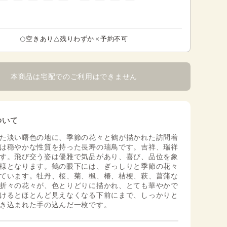
空きあり
残りわずか
予約不可
本商品は宅配でのご利用はできません
ついて
た淡い曙色の地に、季節の花々と鶴が描かれた訪問着
は穏やかな性質を持った長寿の瑞鳥です。吉祥、瑞祥
す。飛び交う姿は優雅で気品があり、喜び、品位を象
様となります。鶴の眼下には、ぎっしりと季節の花々
ています。牡丹、桜、菊、楓、椿、桔梗、萩、菖蒲な
折々の花々が、色とりどりに描かれ、とても華やかで
けるとほとんど見えなくなる下前にまで、しっかりと
き込まれた手の込んだ一枚です。