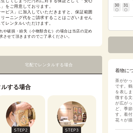
に生じてしまった汚れに対する保証として「安心
30
31
」をご用意しております。

サービス」に加入していただきますと、保証範囲
クリーニング代をご請求することはございません
してレンタルいただけます。
れや破損・紛失（小物類含む）の場合は当店の定め
求させて頂きますのでご了承ください。
宅配でレンタルする場合
着物に
茶がかっ
タルする場合
です。鶴
を表しま
徴する文
が広がっ
ど、季節
す。着付
花々が描
STEP2
STEP3