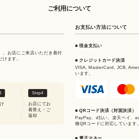
ご利用について
お支払い方法について
■ 現金支払い
」、お店にご来店いただき着付
だけます。
■ クレジットカード決済
VISA, MasterCard, JCB, Ame
います。
3
Step
4
け
お店にてお
着替え・ご
■ QRコード決済（対面決済）
返却
PayPay、d払い、楽天ペイ、au 
種QRコードに対応しています
■ 電子マネー