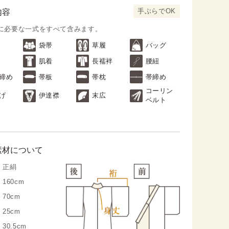
手ぶらでOK
内容
に必要な一式をすべて含みます。
袋帯
草履
バッグ
肌着
長襦袢
腰紐
締め
帯板
帯枕
帯締め
コーリン
げ
伊達襟
末広
ベルト
素材について
正絹
160cm
70cm
25cm
30.5cm