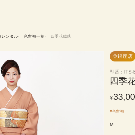
袖レンタル
色留袖一覧
四季花絨毯
銀座店
型番
：
ITS-
四季
33,0
¥
#
色留袖
M