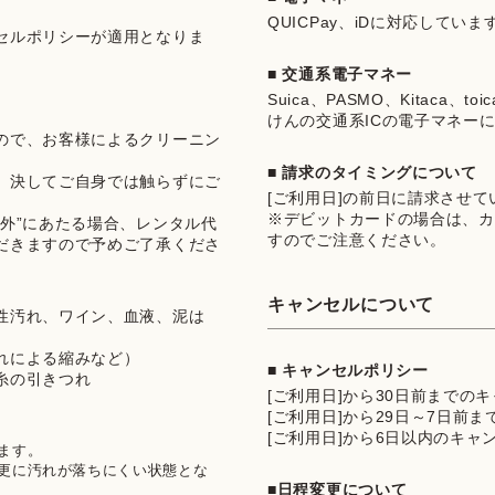
QUICPay、iDに対応していま
セルポリシーが適用となりま
■ 交通系電子マネー
Suica、PASMO、Kitaca、t
けんの交通系ICの電子マネー
ので、お客様によるクリーニン
■ 請求のタイミングについて
、決してご自身では触らずにご
[ご利用日]の前日に請求させ
※デビットカードの場合は、カ
外”にあたる場合、レンタル代
すのでご注意ください。
だきますので予めご了承くださ
キャンセルについて
性汚れ、ワイン、血液、泥は
れによる縮みなど）
■ キャンセルポリシー
糸の引きつれ
[ご利用日]から30日前までの
[ご利用日]から29日～7日前
[ご利用日]から6日以内のキャ
す。

更に汚れが落ちにくい状態とな
■日程変更について