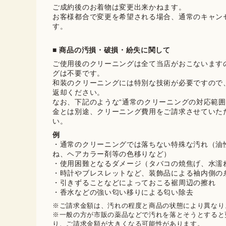
ご成約後のお着物は変更出来かねます。

お客様都合で変更を希望される場合、通常のキャン
す。
■ 商品の汚損・破損・紛失に関して
ご使用後のクリーニングは全て当店がおこないます
グは不要です。

和装のクリーニングには特別な技術が必要ですので
返却ください。

なお、下記のような“通常のクリーニングの対応範囲
金とは別途、クリーニング費用をご請求させていた
い。
例
・通常のクリーニングでは落ちない特殊な汚れ（油
ね、ヘアカラー剤等の色移りなど）
・使用困難となるダメージ（タバコの焼焦げ、水濡
・時計やブレスレットなど、装飾品による袖内側の
・引きずることなどによっておこる裾周辺の擦れ
・香水などの強い匂い移りによる匂い除去
※ご請求金額は、汚れの程度と商品の状態により異なりま
※一般の方が市販の薬品などで汚れを落とそうとすると
り、ご請求金額が大きくなる可能性があります。