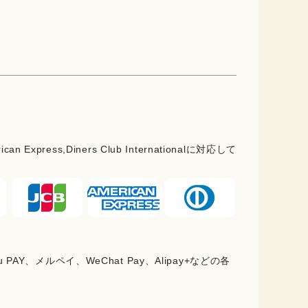
rican Express,Diners Club Internationalに対応して
PAY、メルペイ、WeChat Pay、Alipay+などの各
。