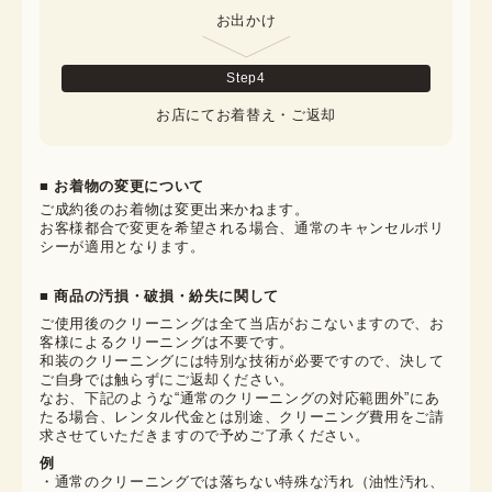
お出かけ
Step
4
お店にてお着替え・ご返却
■ お着物の変更について
ご成約後のお着物は変更出来かねます。

お客様都合で変更を希望される場合、通常のキャンセルポリ
シーが適用となります。
■ 商品の汚損・破損・紛失に関して
ご使用後のクリーニングは全て当店がおこないますので、お
客様によるクリーニングは不要です。

和装のクリーニングには特別な技術が必要ですので、決して
ご自身では触らずにご返却ください。

なお、下記のような“通常のクリーニングの対応範囲外”にあ
たる場合、レンタル代金とは別途、クリーニング費用をご請
求させていただきますので予めご了承ください。
例
・通常のクリーニングでは落ちない特殊な汚れ（油性汚れ、