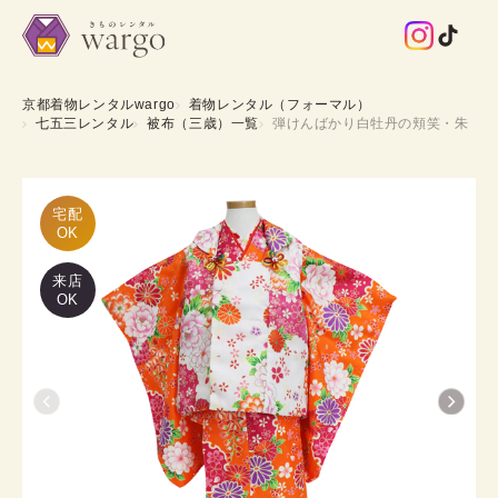
京都着物レンタルwargo
着物レンタル（フォーマル）
七五三レンタル
被布（三歳）一覧
弾けんばかり白牡丹の頬笑・朱
宅配

OK
来店
OK