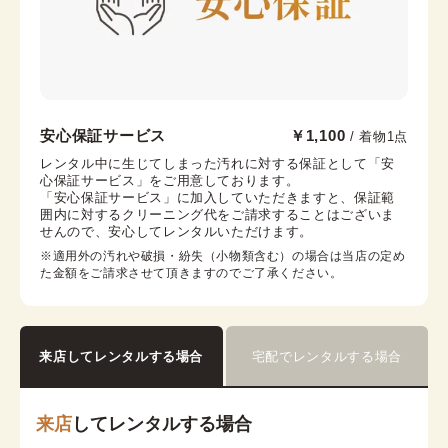
京都祇園店
安心保証サービス
￥1,100
/ 着物1点
祇園四条駅から徒歩1分
レンタル中に生じてしまった汚れに対する保証として「安
心保証サービス」をご用意しております。

京都府京都市東山区四条通大和大路西入中之町216番地
「安心保証サービス」に加入していただきますと、保証範
祇園OKIビル2階
囲内に対するクリーニング代をご請求することはございま
営業時間：
10:00
~
17:30
せんので、安心してレンタルいただけます。
着付け最終受付時間：
15:30
※適用外の汚れや破損・紛失（小物類含む）の場合は当店の定め
返却締め切り時間：
17:30
た金額をご請求させて頂きますのでご了承ください。
詳細を見る
来店してレンタルする場合
宅配でレンタルする場合
来店
してレンタルする場合