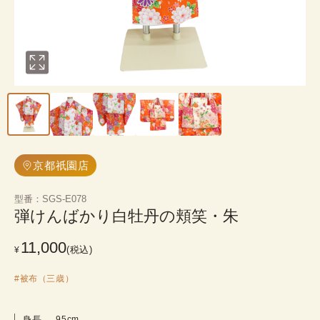
京都祇園店
型番
：
SGS-E078
弾けんばかり白牡丹の頬笑・朱
11,000
(税込)
¥
#
被布（三歳）
身長
95cm