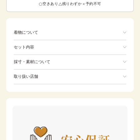
空きあり
残りわずか
予約不可
着物について
総柄のため写真と柄の出方が少し異なることがあります。
セット内容
手ぶらでOK
採寸・素材について
※着付けに必要な一式をすべて含みます。
素材
ポリエステル
取り扱い店舗
着物
長襦袢
身丈
74cm
※下記店舗以外でのご着用をしたい方はお問い合わせください
裄
被布
39cm
腰紐
カラー
赤
巾着
草履
橙
足袋