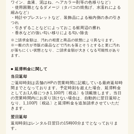
ワイン、血液、泥はね、ヘアカラー剤等の色移りなど）
・使用困難となるダメージ（タバコの焼焦げ、水濡れによる
縮みなど）
・時計やブレスレットなど、装飾品による袖内側の糸の引き
つれ
・引きずることなどによっておこる裾周辺の擦れ
・香水などの強い匂い移りによる匂い除去
※ご請求金額は、汚れの程度と商品の状態により異なります。

※一般の方が市販の薬品などで汚れを落とそうとすると更に汚れ
が落ちにくい状態となり、ご請求金額が大きくなる可能性があり
ます。
■ 延滞料金に関して
当日返却
ご返却時刻は店舗のHPの営業時間に記載している最終返却時
間までとなっております。予定時刻を超えた場合、延滞料金
としてお1人様につき1,100円〔税込〕を頂戴致します。当日
の営業時間内にお戻り頂けない場合は、自動的に翌日返却と
なり、1,100円〔税込〕と延滞料金を追加請求させていただ
きます。
翌日返却
返却時刻はレンタル日翌日の15時00分までとなっておりま
す。