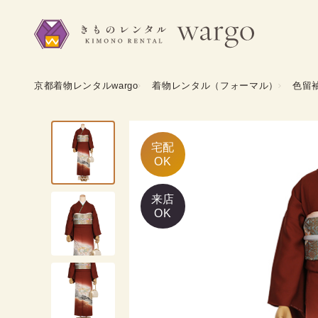
京都着物レンタルwargo
着物レンタル（フォーマル）
色留
宅配

OK
来店
OK