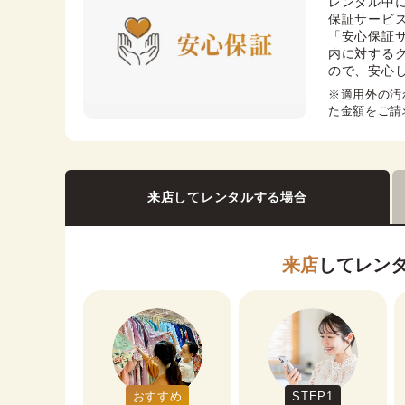
レンタル中
保証サービス
「安心保証
内に対する
ので、安心
※適用外の汚
た金額をご請
来店してレンタルする場合
来店
してレン
おすすめ
STEP1