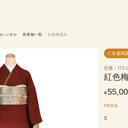
袖レンタル
色留袖一覧
紅色梅流水
京都祇
型番
：
ITS-
紅色
55,0
¥
#
色留袖
S