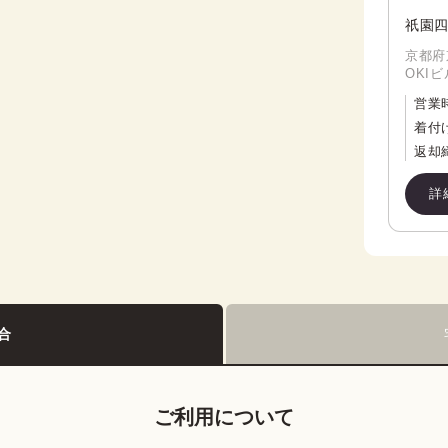
祇園四
京都府
OKIビ
営業
着付
返却
詳
合
ご利用について