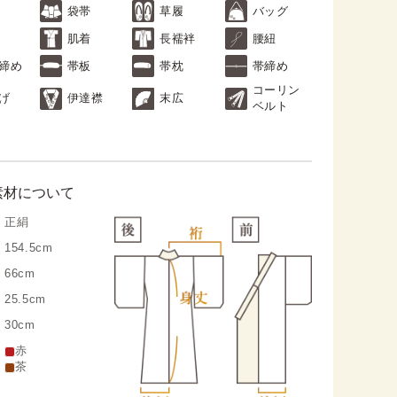
袋帯
草履
バッグ
肌着
長襦袢
腰紐
締め
帯板
帯枕
帯締め
コーリン
げ
伊達襟
末広
ベルト
素材について
正絹
154.5cm
66cm
25.5cm
30cm
赤
茶