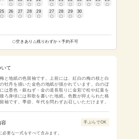
25
26
27
28
29
27
28
29
30
空きあり
残りわずか
予約不可
ついて
梅と地紙の色留袖です。上前には、紅白の梅の枝と白
の牡丹を描いた金色の地紙が描かれています。白のぼ
には墨色・銀ねず・金の道長取りに金彩で松や紅葉を
後ろ身頃には和歌を書いた地紙。色数が抑えられた格
留袖です。季節、年代を問わずお召しいただけます。
手ぶらでOK
内容
に必要な一式をすべて含みます。