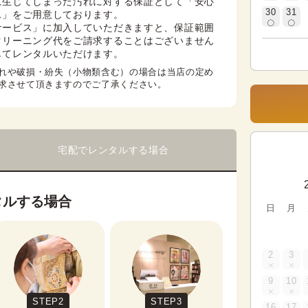
に生じてしまった汚れに対する保証として「安心
30
31
」をご用意しております。

サービス」に加入していただきますと、保証範囲
クリーニング代をご請求することはございません
してレンタルいただけます。
れや破損・紛失（小物類含む）の場合は当店の定め
求させて頂きますのでご了承ください。
宅配でレンタルする場合
タルする場合
日
月
2
3
9
10
STEP2
STEP3
16
17