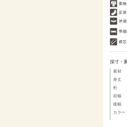
着物
足袋
伊達
帯揚
襟芯
採寸・
素材
身丈
裄
前幅
後幅
カラー