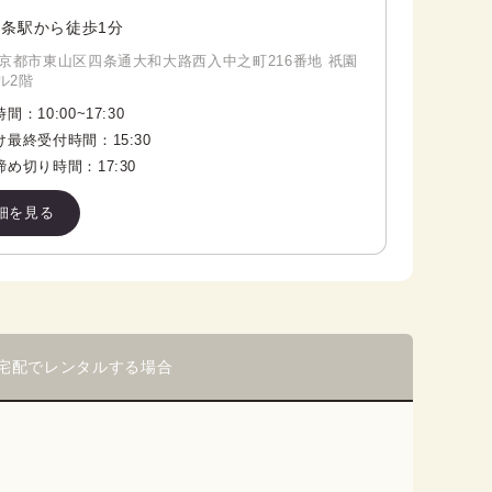
条駅から徒歩1分
京都市東山区四条通大和大路西入中之町216番地 祇園
ル2階
時間：
10:00
~
17:30
け最終受付時間：
15:30
締め切り時間：
17:30
細を見る
宅配でレンタルする場合