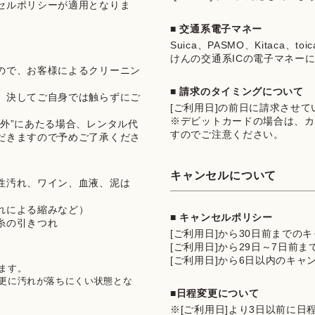
セルポリシーが適用となりま
■ 交通系電子マネー
Suica、PASMO、Kitaca、t
けんの交通系ICの電子マネー
ので、お客様によるクリーニン
■ 請求のタイミングについて
、決してご自身では触らずにご
[ご利用日]の前日に請求させ
※デビットカードの場合は、カ
外”にあたる場合、レンタル代
すのでご注意ください。
だきますので予めご了承くださ
キャンセルについて
性汚れ、ワイン、血液、泥は
れによる縮みなど）
■ キャンセルポリシー
糸の引きつれ
[ご利用日]から30日前までの
[ご利用日]から29日～7日前
[ご利用日]から6日以内のキャ
す。

更に汚れが落ちにくい状態とな
■日程変更について
※[ご利用日]より3日以前に