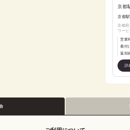
京都
京都駅
京都府
ワービ
営業
着付
返却
詳
合