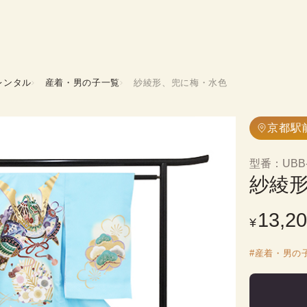
レンタル
産着・男の子一覧
紗綾形、兜に梅・水色
京都駅
型番
：
UBB
紗綾
13,2
¥
#
産着・男の