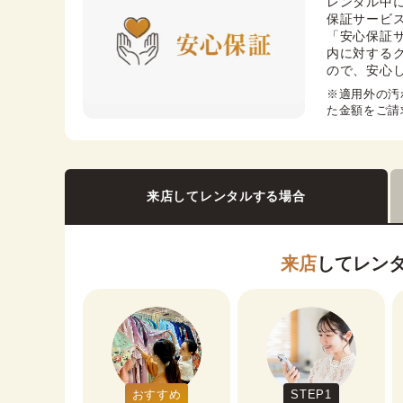
レンタル中
保証サービス
「安心保証
内に対する
ので、安心
※適用外の汚
た金額をご請
来店してレンタルする場合
来店
してレン
おすすめ
STEP1