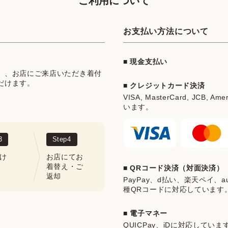
ご利用について
お支払い方法について
■ 現金支払い
」、お店にご来店いただき着付
だけます。
■ クレジットカード決済
VISA, MasterCard, JCB, Ame
います。
3
Step
4
け
お店にてお
着替え・ご
■ QRコード決済（対面決済）
返却
PayPay、d払い、楽天ペイ、au 
種QRコードに対応しています
■ 電子マネー
QUICPay、iDに対応していま