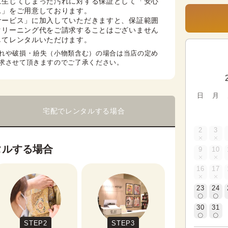
に生じてしまった汚れに対する保証として「安心
」をご用意しております。

サービス」に加入していただきますと、保証範囲
クリーニング代をご請求することはございません
してレンタルいただけます。
れや破損・紛失（小物類含む）の場合は当店の定め
求させて頂きますのでご了承ください。
日
月
宅配でレンタルする場合
2
3
タルする場合
9
10
16
17
23
24
30
31
STEP2
STEP3