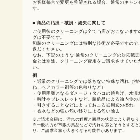
お客様都合で変更を希望される場合、通常のキャン
す。
■ 商品の汚損・破損・紛失に関して
ご使用後のクリーニングは全て当店がおこないます
グは不要です。

和装のクリーニングには特別な技術が必要ですので
返却ください。

なお、下記のような“通常のクリーニングの対応範囲
金とは別途、クリーニング費用をご請求させていた
い。
例
・通常のクリーニングでは落ちない特殊な汚れ（油
ね、ヘアカラー剤等の色移りなど）
・使用困難となるダメージ（タバコの焼焦げ、水濡
・時計やブレスレットなど、装飾品による袖内側の
・引きずることなどによっておこる裾周辺の擦れ
・香水などの強い匂い移りによる匂い除去
※ご請求金額は、汚れの程度と商品の状態により異なりま
※一般の方が市販の薬品などで汚れを落とそうとすると
り、ご請求金額が大きくなる可能性があります。