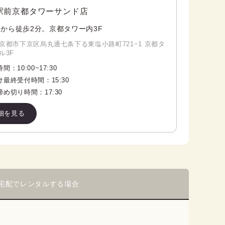
駅前京都タワーサンド店
から徒歩2分。京都タワー内3F
京都市下京区烏丸通七条下る東塩小路町721−1 京都タ
ル3F
時間：
10:00
~
17:30
け最終受付時間：
15:30
締め切り時間：
17:30
細を見る
宅配でレンタルする場合