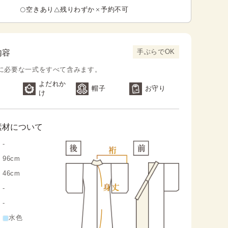
空きあり
残りわずか
予約不可
手ぶらでOK
内容
に必要な一式をすべて含みます。
よだれか
帽子
お守り
け
素材について
-
96cm
46cm
-
-
水色