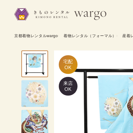
京都着物レンタルwargo
着物レンタル（フォーマル）
産着
宅配

OK
来店
OK