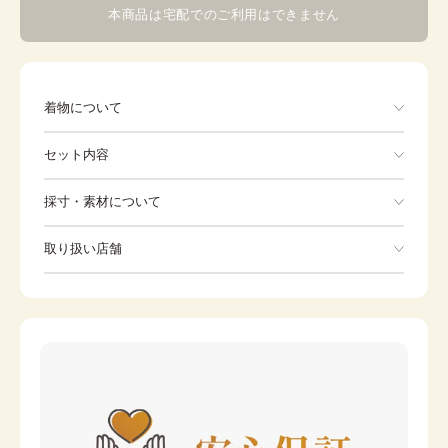
本商品は宅配でのご利用はできません
着物について
11/10着宅配。石川由紀子様。前受け済み。藤本
セット内容
手ぶらでOK
採寸・素材について
※着付けに必要な一式をすべて含みます。
素材
正絹
取り扱い店舗
産着
よだれかけ
身丈
96cm
※下記店舗以外でのご着用をしたい方はお問い合わせください
裄
帽子
48cm
お守り
前幅
-
後幅
-
カラー
青・紺