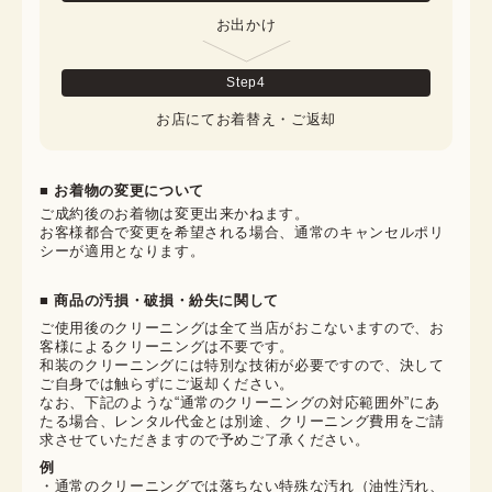
お出かけ
Step
4
お店にてお着替え・ご返却
■ お着物の変更について
ご成約後のお着物は変更出来かねます。

お客様都合で変更を希望される場合、通常のキャンセルポリ
シーが適用となります。
■ 商品の汚損・破損・紛失に関して
ご使用後のクリーニングは全て当店がおこないますので、お
客様によるクリーニングは不要です。

和装のクリーニングには特別な技術が必要ですので、決して
ご自身では触らずにご返却ください。

なお、下記のような“通常のクリーニングの対応範囲外”にあ
たる場合、レンタル代金とは別途、クリーニング費用をご請
求させていただきますので予めご了承ください。
例
・通常のクリーニングでは落ちない特殊な汚れ（油性汚れ、