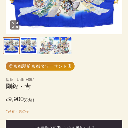
京都駅前京都タワーサンド店
型番
：
UBB-F067
剛毅・青
9,900
(税込)
¥
#
産着・男の子
この着物の来店レンタル予約をする