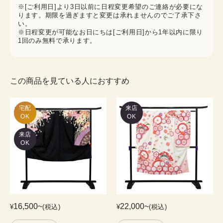
※[ご利用日]より3日以前に日程変更希望のご連絡が必要にな
ります。期限を過ぎますと変更は承れませんのでご了承下さ
い。
※日程変更が可能なお日にちは[ご利用日]から1年以内に限り
1回のみ無料で承ります。
この商品を見ている人におすすめ
宅配

来店
OK
OK
来店
OK
16,500
~
22,000
~
¥
(税込)
¥
(税込)