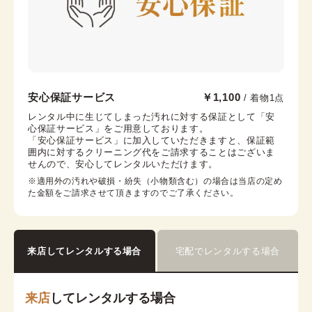
京都駅前京都タワーサンド店
安心保証サービス
￥1,100
/ 着物1点
京都駅から徒歩2分。京都タワー内3F
レンタル中に生じてしまった汚れに対する保証として「安
心保証サービス」をご用意しております。

京都府京都市下京区烏丸通七条下る東塩小路町721−1 京
「安心保証サービス」に加入していただきますと、保証範
都タワービル3F
囲内に対するクリーニング代をご請求することはございま
営業時間：
10:00
~
17:30
せんので、安心してレンタルいただけます。
着付け最終受付時間：
15:30
※適用外の汚れや破損・紛失（小物類含む）の場合は当店の定め
返却締め切り時間：
17:30
た金額をご請求させて頂きますのでご了承ください。
詳細を見る
来店してレンタルする場合
宅配でレンタルする場合
来店
してレンタルする場合