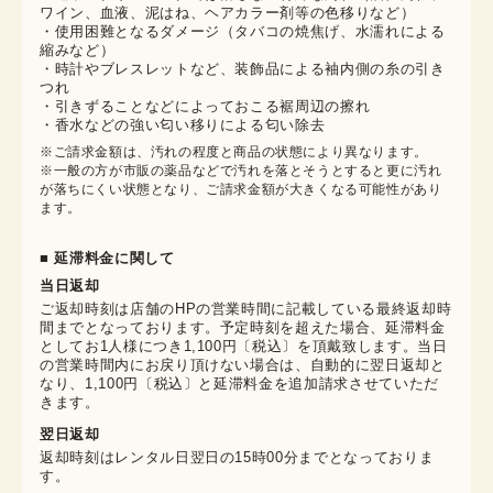
ワイン、血液、泥はね、ヘアカラー剤等の色移りなど）
・使用困難となるダメージ（タバコの焼焦げ、水濡れによる
縮みなど）
・時計やブレスレットなど、装飾品による袖内側の糸の引き
つれ
・引きずることなどによっておこる裾周辺の擦れ
・香水などの強い匂い移りによる匂い除去
※ご請求金額は、汚れの程度と商品の状態により異なります。

※一般の方が市販の薬品などで汚れを落とそうとすると更に汚れ
が落ちにくい状態となり、ご請求金額が大きくなる可能性があり
ます。
■ 延滞料金に関して
当日返却
ご返却時刻は店舗のHPの営業時間に記載している最終返却時
間までとなっております。予定時刻を超えた場合、延滞料金
としてお1人様につき1,100円〔税込〕を頂戴致します。当日
の営業時間内にお戻り頂けない場合は、自動的に翌日返却と
なり、1,100円〔税込〕と延滞料金を追加請求させていただ
きます。
翌日返却
返却時刻はレンタル日翌日の15時00分までとなっておりま
す。