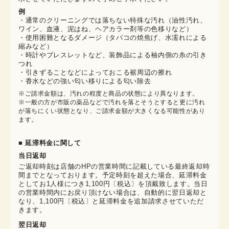
例
・通常のクリーニングでは落ちない特殊な汚れ（油性汚れ、
ワイン、血液、泥はね、ヘアカラー剤等の色移りなど）
・使用困難となるダメージ（タバコの焼焦げ、水濡れによる
縮みなど）
・時計やブレスレットなど、装飾品による袖内側の糸の引き
つれ
・引きずることなどによっておこる裾周辺の擦れ
・香水などの強い匂い移りによる匂い除去
※ご請求金額は、汚れの程度と商品の状態により異なります。

※一般の方が市販の薬品などで汚れを落とそうとすると更に汚れ
が落ちにくい状態となり、ご請求金額が大きくなる可能性があり
ます。
■ 延滞料金に関して
当日返却
ご返却時刻は店舗のHPの営業時間に記載している最終返却時
間までとなっております。予定時刻を超えた場合、延滞料金
としてお1人様につき1,100円〔税込〕を頂戴致します。当日
の営業時間内にお戻り頂けない場合は、自動的に翌日返却と
なり、1,100円〔税込〕と延滞料金を追加請求させていただ
きます。
翌日返却