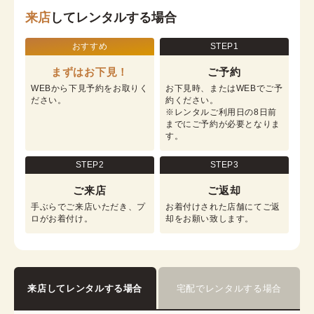
来店
してレンタルする場合
おすすめ
STEP1
まずはお下見！
ご予約
WEBから下見予約をお取りく
お下見時、またはWEBでご予
ださい。
約ください。

※レンタルご利用日の8日前
までにご予約が必要となりま
す。
STEP2
STEP3
ご来店
ご返却
手ぶらでご来店いただき、プ
お着付けされた店舗にてご返
ロがお着付け。
却をお願い致します。
来店してレンタルする場合
宅配でレンタルする場合