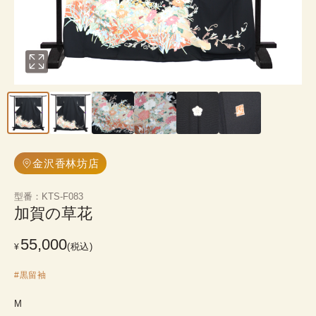
金沢香林坊店
型番
：
KTS-F083
加賀の草花
55,000
(税込)
¥
#
黒留袖
M