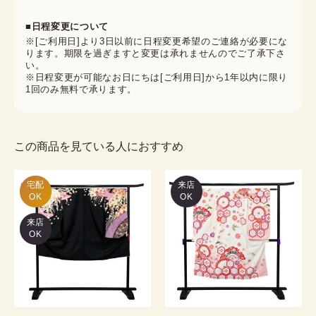
■日程変更について
※[ご利用日]より3日以前に日程変更希望のご連絡が必要にな
ります。期限を過ぎますと変更は承れませんのでご了承下さ
い。
※日程変更が可能なお日にちは[ご利用日]から1年以内に限り
1回のみ無料で承ります。
この商品を見ている人におすすめ
宅配

来店
OK
OK
来店
OK