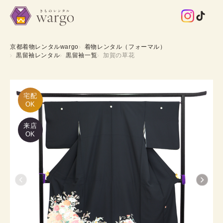
京都着物レンタルwargo
着物レンタル（フォーマル）
黒留袖レンタル
黒留袖一覧
加賀の草花
宅配

OK
来店
OK