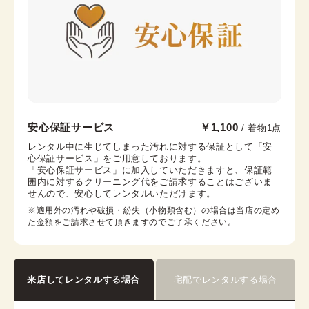
帯枕
帯締め
帯揚げ
伊達襟
末広
コーリンベルト
襟芯
金沢香林坊店
安心保証サービス
￥1,100
/ 着物1点
兼六園から徒歩10分
レンタル中に生じてしまった汚れに対する保証として「安
心保証サービス」をご用意しております。

石川県金沢市香林坊2丁目1-1 CLASO PLACE 香林坊
「安心保証サービス」に加入していただきますと、保証範
GF
囲内に対するクリーニング代をご請求することはございま
営業時間：
10:00
~
17:00
せんので、安心してレンタルいただけます。
着付け最終受付時間：
15:30
※適用外の汚れや破損・紛失（小物類含む）の場合は当店の定め
返却締め切り時間：
16:30
た金額をご請求させて頂きますのでご了承ください。
詳細を見る
来店してレンタルする場合
宅配でレンタルする場合