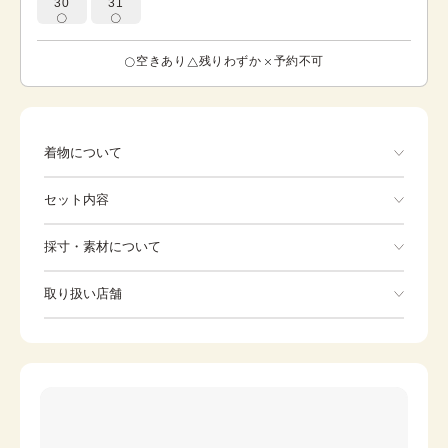
30
31
空きあり
残りわずか
予約不可
着物について
セット内容
手ぶらでOK
採寸・素材について
※着付けに必要な一式をすべて含みます。
素材
正絹
取り扱い店舗
着物
袋帯
身丈
163cm
※下記店舗以外でのご着用をしたい方はお問い合わせください
裄
草履
67.5cm
バッグ
前幅
24.5cm
足袋
肌着
後幅
31cm
長襦袢
腰紐
カラー
黒
伊達締め
帯板