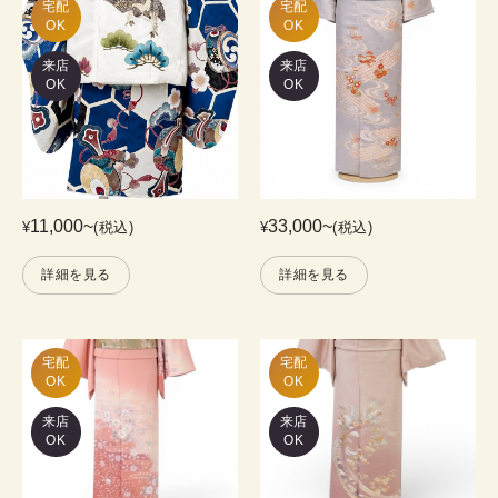
宅配

宅配

OK
OK
来店
来店
OK
OK
11,000
~
33,000
~
¥
(税込)
¥
(税込)
詳細を見る
詳細を見る
宅配

宅配

OK
OK
来店
来店
OK
OK