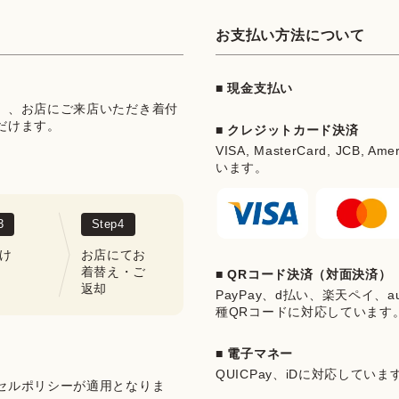
お支払い方法について
■ 現金支払い
」、お店にご来店いただき着付
だけます。
■ クレジットカード決済
VISA, MasterCard, JCB, Ame
います。
3
Step
4
け
お店にてお
着替え・ご
■ QRコード決済（対面決済）
返却
PayPay、d払い、楽天ペイ、au 
種QRコードに対応しています
■ 電子マネー
QUICPay、iDに対応していま
セルポリシーが適用となりま