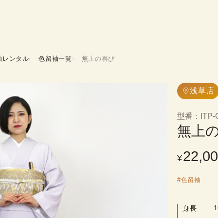
袖レンタル
色留袖一覧
無上の喜び
浅草店
型番
：
ITP-
無上
22,0
¥
#
色留袖
身長
1