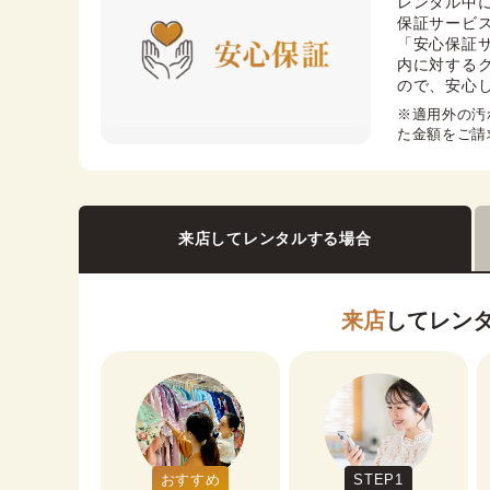
レンタル中
保証サービス
「安心保証
内に対する
ので、安心
※適用外の汚
た金額をご請
来店してレンタルする場合
来店
してレン
おすすめ
STEP1