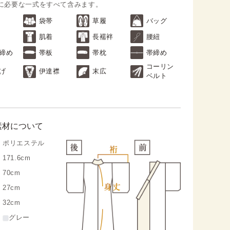
に必要な一式をすべて含みます。
袋帯
草履
バッグ
肌着
長襦袢
腰紐
締め
帯板
帯枕
帯締め
コーリン
げ
伊達襟
末広
ベルト
素材について
ポリエステル
171.6cm
70cm
27cm
32cm
グレー