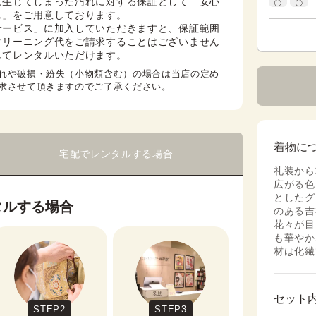
に生じてしまった汚れに対する保証として「安心
」をご用意しております。

サービス」に加入していただきますと、保証範囲
クリーニング代をご請求することはございません
してレンタルいただけます。
れや破損・紛失（小物類含む）の場合は当店の定め
求させて頂きますのでご了承ください。
着物に
宅配でレンタルする場合
礼装から
広がる色
としたグ
タルする場合
のある吉
花々が目
も華やか
材は化繊
セット
STEP2
STEP3