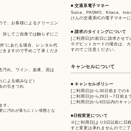
■ 交通系電子マネー
Suica、PASMO、Kitaca、t
けんの交通系ICの電子マネー
ので、お客様によるクリーニン
■ 請求のタイミングについて
、決してご自身では触らずにご
[ご利用日]の前日に請求させ
※デビットカードの場合は、カ
外”にあたる場合、レンタル代
すのでご注意ください。
だきますので予めご了承くださ
キャンセルについて
性汚れ、ワイン、血液、泥は
れによる縮みなど）
■ キャンセルポリシー
糸の引きつれ
[ご利用日]から30日前までの
[ご利用日]から29日～7日前
[ご利用日]から6日以内のキャ
す。

更に汚れが落ちにくい状態とな
■日程変更について
※[ご利用日]より3日以前に
すと変更は承れませんのでご了