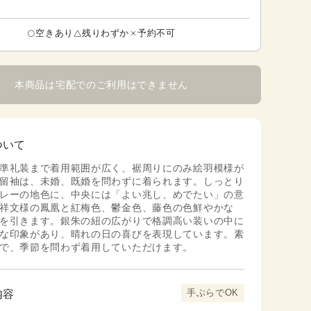
空きあり
残りわずか
予約不可
本商品は宅配でのご利用はできません
ついて
準礼装まで着用範囲が広く、裾周りにのみ絵羽模様が
留袖は、未婚、既婚を問わずに着られます。しっとり
レーの地色に、中央には「よい兆し、めでたい」の意
祥文様の鳳凰と紅梅色、鬱金色、藤色の色鮮やかな
を引きます。銀朱の紐の広がりで格調高い装いの中に
な印象があり、晴れの日の喜びを表現しています。素
で、季節を問わず着用していただけます。
手ぶらでOK
内容