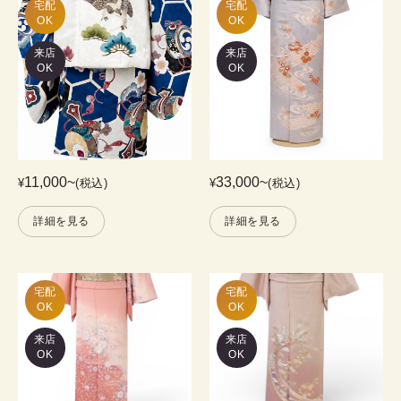
宅配

宅配

OK
OK
来店
来店
OK
OK
11,000
~
33,000
~
¥
(税込)
¥
(税込)
詳細を見る
詳細を見る
宅配

宅配

OK
OK
来店
来店
OK
OK