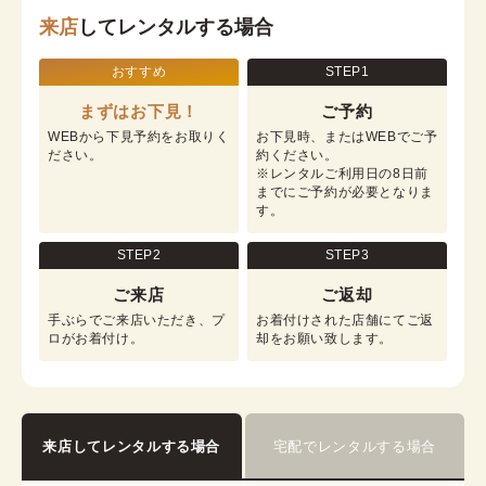
来店
してレンタルする場合
おすすめ
STEP1
まずはお下見！
ご予約
WEBから下見予約をお取りく
お下見時、またはWEBでご予
ださい。
約ください。

※レンタルご利用日の8日前
までにご予約が必要となりま
す。
STEP2
STEP3
ご来店
ご返却
手ぶらでご来店いただき、プ
お着付けされた店舗にてご返
ロがお着付け。
却をお願い致します。
来店してレンタルする場合
宅配でレンタルする場合