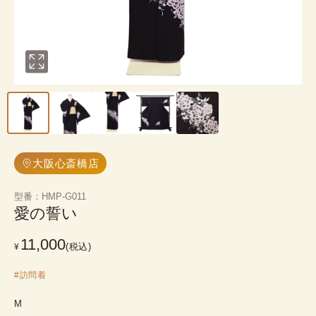
大阪心斎橋店
型番
：
HMP-G011
愛の誓い
11,000
(税込)
¥
#
訪問着
M