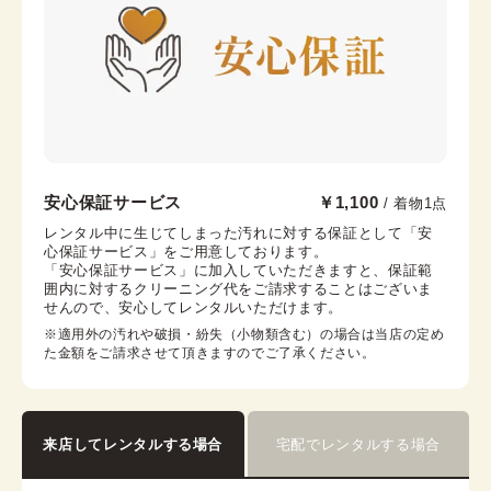
腰紐
帯枕
帯締め
帯揚げ
伊達襟
コーリンベルト
大阪心斎橋店
安心保証サービス
￥1,100
/ 着物1点
心斎橋駅から徒歩7分
レンタル中に生じてしまった汚れに対する保証として「安
心保証サービス」をご用意しております。

大阪市中央区心斎橋筋2-3-27 心央ビル3階
「安心保証サービス」に加入していただきますと、保証範
営業時間：
11:00
~
19:00
囲内に対するクリーニング代をご請求することはございま
せんので、安心してレンタルいただけます。
着付け最終受付時間：
18:00
返却締め切り時間：
18:30
※適用外の汚れや破損・紛失（小物類含む）の場合は当店の定め
た金額をご請求させて頂きますのでご了承ください。
詳細を見る
来店してレンタルする場合
宅配でレンタルする場合