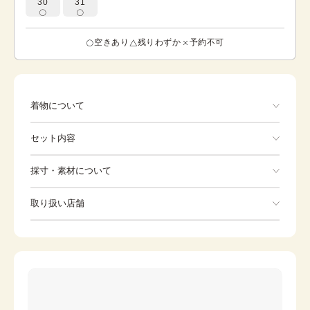
30
31
空きあり
残りわずか
予約不可
着物について
薔薇
セット内容
手ぶらでOK
採寸・素材について
※着付けに必要な一式をすべて含みます。
素材
ポリエステル
取り扱い店舗
着物
袋帯
身丈
163cm
※下記店舗以外でのご着用をしたい方はお問い合わせください
裄
草履
66.5cm
バッグ
前幅
24.5cm
足袋
肌着
後幅
30cm
長襦袢
襟芯
カラー
ピンク
伊達締め
帯板
紫