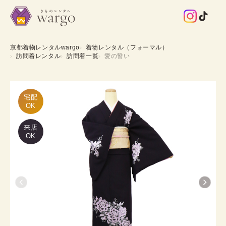
京都着物レンタルwargo
着物レンタル（フォーマル）
訪問着レンタル
訪問着一覧
愛の誓い
宅配

OK
来店
OK