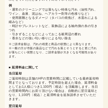
例
・通常のクリーニングでは落ちない特殊な汚れ（油性汚れ、
ワイン、血液、泥はね、ヘアカラー剤等の色移りなど）
・使用困難となるダメージ（タバコの焼焦げ、水濡れによる
縮みなど）
・時計やブレスレットなど、装飾品による袖内側の糸の引き
つれ
・引きずることなどによっておこる裾周辺の擦れ
・香水などの強い匂い移りによる匂い除去
※ご請求金額は、汚れの程度と商品の状態により異なります。

※一般の方が市販の薬品などで汚れを落とそうとすると更に汚れ
が落ちにくい状態となり、ご請求金額が大きくなる可能性があり
ます。
■ 延滞料金に関して
当日返却
ご返却時刻は店舗のHPの営業時間に記載している最終返却時
間までとなっております。予定時刻を超えた場合、延滞料金
としてお1人様につき1,100円〔税込〕を頂戴致します。当日
の営業時間内にお戻り頂けない場合は、自動的に翌日返却と
なり、1,100円〔税込〕と延滞料金を追加請求させていただ
きます。
翌日返却