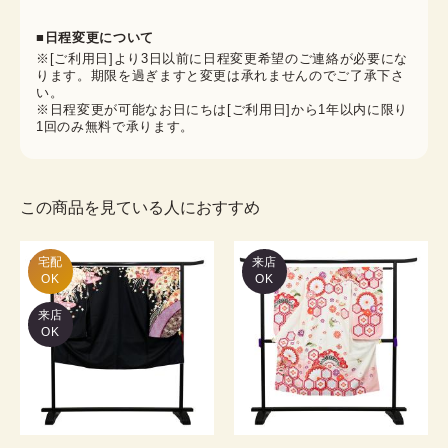
■日程変更について
※[ご利用日]より3日以前に日程変更希望のご連絡が必要にな
ります。期限を過ぎますと変更は承れませんのでご了承下さ
い。
※日程変更が可能なお日にちは[ご利用日]から1年以内に限り
1回のみ無料で承ります。
この商品を見ている人におすすめ
宅配

来店
OK
OK
来店
OK