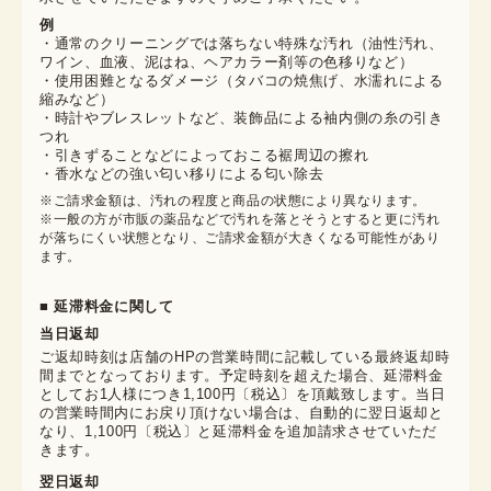
例
・通常のクリーニングでは落ちない特殊な汚れ（油性汚れ、
ワイン、血液、泥はね、ヘアカラー剤等の色移りなど）
・使用困難となるダメージ（タバコの焼焦げ、水濡れによる
縮みなど）
・時計やブレスレットなど、装飾品による袖内側の糸の引き
つれ
・引きずることなどによっておこる裾周辺の擦れ
・香水などの強い匂い移りによる匂い除去
※ご請求金額は、汚れの程度と商品の状態により異なります。

※一般の方が市販の薬品などで汚れを落とそうとすると更に汚れ
が落ちにくい状態となり、ご請求金額が大きくなる可能性があり
ます。
■ 延滞料金に関して
当日返却
ご返却時刻は店舗のHPの営業時間に記載している最終返却時
間までとなっております。予定時刻を超えた場合、延滞料金
としてお1人様につき1,100円〔税込〕を頂戴致します。当日
の営業時間内にお戻り頂けない場合は、自動的に翌日返却と
なり、1,100円〔税込〕と延滞料金を追加請求させていただ
きます。
翌日返却