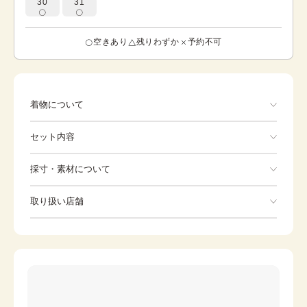
30
31
空きあり
残りわずか
予約不可
着物について
白地に赤、黒で雲取りされたデザインが特徴的です。雲ど
セット内容
りには絞り型金彩が施されています。上前に大きく孔雀
柄、牡丹、松、梅、紅葉、おしどりが描かれています。古
典調で華やかな一枚です。
手ぶらでOK
採寸・素材について
※着付けに必要な一式をすべて含みます。
素材
正絹
取り扱い店舗
着物
袋帯
身丈
160cm
※下記店舗以外でのご着用をしたい方はお問い合わせください
裄
草履
66cm
バッグ
前幅
25cm
足袋
肌着
後幅
30cm
長襦袢
腰紐
カラー
白
伊達締め
帯板
赤
橙