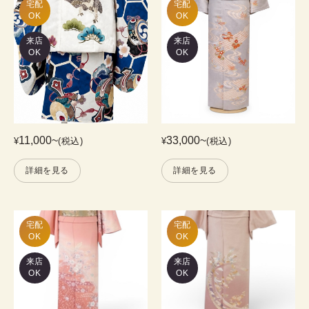
宅配

宅配

OK
OK
来店
来店
OK
OK
11,000
~
33,000
~
¥
(税込)
¥
(税込)
詳細を見る
詳細を見る
宅配

宅配

OK
OK
来店
来店
OK
OK