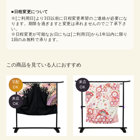
■日程変更について
※[ご利用日]より3日以前に日程変更希望のご連絡が必要にな
ります。期限を過ぎますと変更は承れませんのでご了承下さ
い。
※日程変更が可能なお日にちは[ご利用日]から1年以内に限り
1回のみ無料で承ります。
この商品を見ている人におすすめ
宅配

来店
OK
OK
来店
OK