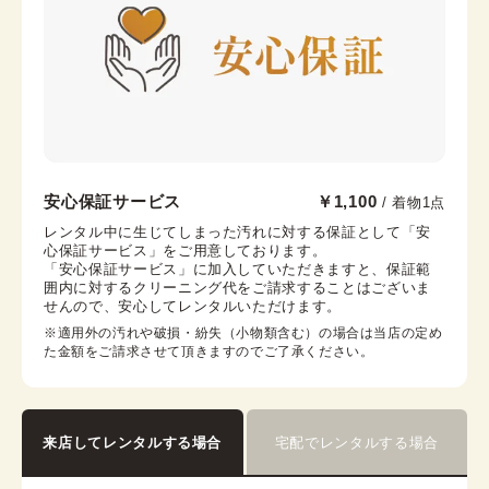
帯枕
帯締め
帯揚げ
伊達襟
コーリンベルト
襟芯
大阪心斎橋店
安心保証サービス
￥1,100
/ 着物1点
心斎橋駅から徒歩7分
レンタル中に生じてしまった汚れに対する保証として「安
心保証サービス」をご用意しております。

大阪市中央区心斎橋筋2-3-27 心央ビル3階
「安心保証サービス」に加入していただきますと、保証範
営業時間：
11:00
~
19:00
囲内に対するクリーニング代をご請求することはございま
せんので、安心してレンタルいただけます。
着付け最終受付時間：
18:00
返却締め切り時間：
18:30
※適用外の汚れや破損・紛失（小物類含む）の場合は当店の定め
た金額をご請求させて頂きますのでご了承ください。
詳細を見る
来店してレンタルする場合
宅配でレンタルする場合