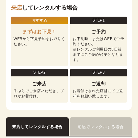
来店
してレンタルする場合
おすすめ
STEP1
まずはお下見！
ご予約
WEBから下見予約をお取りく
お下見時、またはWEBでご予
ださい。
約ください。

※レンタルご利用日の8日前
までにご予約が必要となりま
す。
STEP2
STEP3
ご来店
ご返却
手ぶらでご来店いただき、プ
お着付けされた店舗にてご返
ロがお着付け。
却をお願い致します。
来店してレンタルする場合
宅配でレンタルする場合