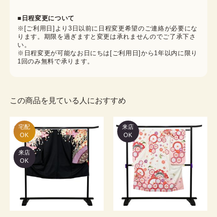
■日程変更について
※[ご利用日]より3日以前に日程変更希望のご連絡が必要にな
ります。期限を過ぎますと変更は承れませんのでご了承下さ
い。
※日程変更が可能なお日にちは[ご利用日]から1年以内に限り
1回のみ無料で承ります。
この商品を見ている人におすすめ
宅配

来店
OK
OK
来店
OK