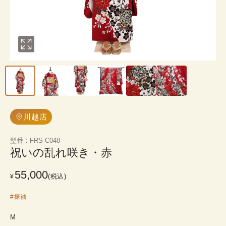
川越店
型番
：
FRS-C048
祝いの乱れ咲き・赤
55,000
(税込)
¥
#
振袖
M