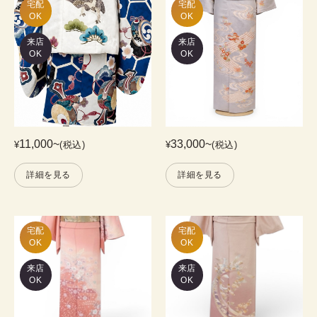
宅配

宅配

OK
OK
来店
来店
OK
OK
11,000
~
33,000
~
¥
(税込)
¥
(税込)
詳細を見る
詳細を見る
宅配

宅配

OK
OK
来店
来店
OK
OK