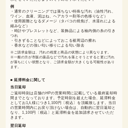
例
・通常のクリーニングでは落ちない特殊な汚れ（油性汚れ、
ワイン、血液、泥はね、ヘアカラー剤等の色移りなど）
・使用困難となるダメージ（タバコの焼焦げ、水濡れによる
縮みなど）
・時計やブレスレットなど、装飾品による袖内側の糸の引き
つれ
・引きずることなどによっておこる裾周辺の擦れ
・香水などの強い匂い移りによる匂い除去
※ご請求金額は、汚れの程度と商品の状態により異なります。

※一般の方が市販の薬品などで汚れを落とそうとすると更に汚れ
が落ちにくい状態となり、ご請求金額が大きくなる可能性があり
ます。
■ 延滞料金に関して
当日返却
ご返却時刻は店舗のHPの営業時間に記載している最終返却時
間までとなっております。予定時刻を超えた場合、延滞料金
としてお1人様につき1,100円〔税込〕を頂戴致します。当日
の営業時間内にお戻り頂けない場合は、自動的に翌日返却と
なり、1,100円〔税込〕と延滞料金を追加請求させていただ
きます。
翌日返却