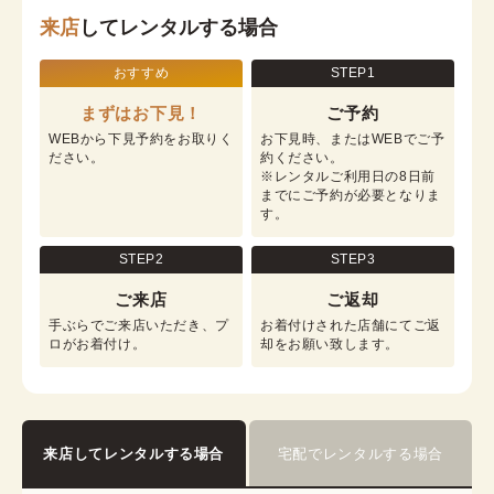
来店
してレンタルする場合
おすすめ
STEP1
まずはお下見！
ご予約
WEBから下見予約をお取りく
お下見時、またはWEBでご予
ださい。
約ください。

※レンタルご利用日の8日前
までにご予約が必要となりま
す。
STEP2
STEP3
ご来店
ご返却
手ぶらでご来店いただき、プ
お着付けされた店舗にてご返
ロがお着付け。
却をお願い致します。
来店してレンタルする場合
宅配でレンタルする場合