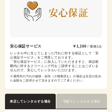
帯枕
帯締め
帯揚げ
伊達襟
コーリンベルト
襟芯
川越店
安心保証サービス
￥1,100
/ 着物1点
本川越駅から徒歩6分
レンタル中に生じてしまった汚れに対する保証として「安
心保証サービス」をご用意しております。

埼玉県川越市新富町1-9-4 米山ビル1F
「安心保証サービス」に加入していただきますと、保証範
営業時間：
09:00
~
17:00
囲内に対するクリーニング代をご請求することはございま
せんので、安心してレンタルいただけます。
着付け最終受付時間：
16:00
返却締め切り時間：
16:30
※適用外の汚れや破損・紛失（小物類含む）の場合は当店の定め
た金額をご請求させて頂きますのでご了承ください。
詳細を見る
来店してレンタルする場合
宅配でレンタルする場合