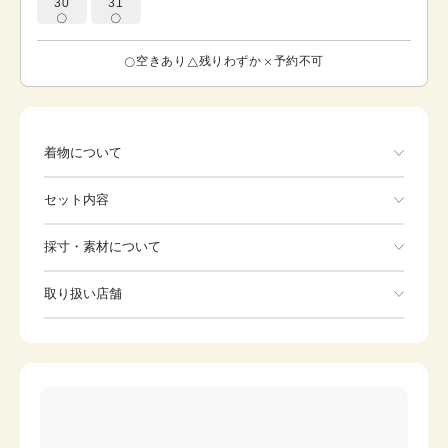
30
31
空きあり
残りわずか
予約不可
着物について
赤生地のお着物に白、黒の桜と牡丹柄をあしらえた一品と
セット内容
なります。 黒色の牡丹と桜が女性の魅力を引き出し、ゴー
ルドの牡丹が逞しさと強さを表してくれます。華やかに演
出されたい方にオススメです。
手ぶらでOK
採寸・素材について
※着付けに必要な一式をすべて含みます。
素材
正絹
取り扱い店舗
着物
袋帯
身丈
163cm
※下記店舗以外でのご着用をしたい方はお問い合わせください
裄
草履
68.5cm
バッグ
前幅
24.5cm
足袋
肌着
後幅
30cm
長襦袢
腰紐
カラー
赤
伊達締め
帯板