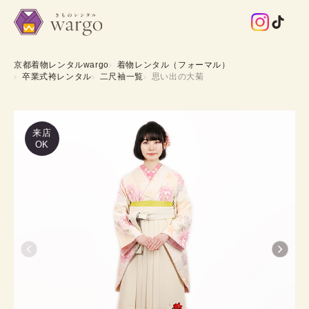
京都着物レンタルwargo
着物レンタル（フォーマル）
卒業式袴レンタル
二尺袖一覧
思い出の大菊
来店
OK