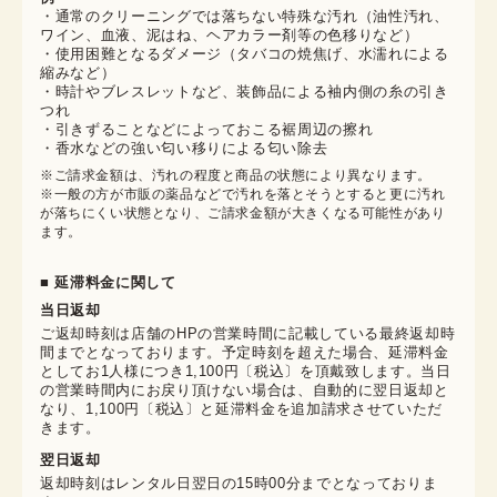
・通常のクリーニングでは落ちない特殊な汚れ（油性汚れ、
ワイン、血液、泥はね、ヘアカラー剤等の色移りなど）
・使用困難となるダメージ（タバコの焼焦げ、水濡れによる
縮みなど）
・時計やブレスレットなど、装飾品による袖内側の糸の引き
つれ
・引きずることなどによっておこる裾周辺の擦れ
・香水などの強い匂い移りによる匂い除去
※ご請求金額は、汚れの程度と商品の状態により異なります。

※一般の方が市販の薬品などで汚れを落とそうとすると更に汚れ
が落ちにくい状態となり、ご請求金額が大きくなる可能性があり
ます。
■ 延滞料金に関して
当日返却
ご返却時刻は店舗のHPの営業時間に記載している最終返却時
間までとなっております。予定時刻を超えた場合、延滞料金
としてお1人様につき1,100円〔税込〕を頂戴致します。当日
の営業時間内にお戻り頂けない場合は、自動的に翌日返却と
なり、1,100円〔税込〕と延滞料金を追加請求させていただ
きます。
翌日返却
返却時刻はレンタル日翌日の15時00分までとなっておりま