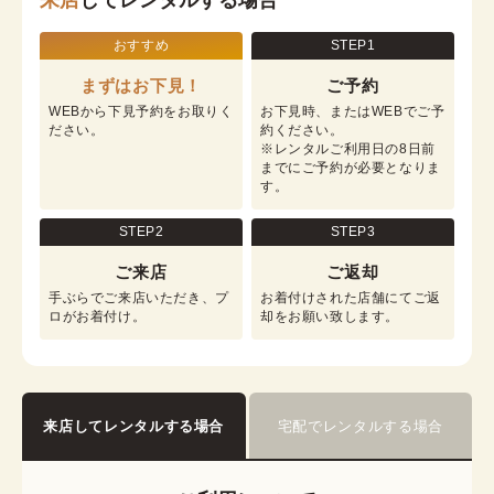
来店
してレンタルする場合
おすすめ
STEP1
まずはお下見！
ご予約
WEBから下見予約をお取りく
お下見時、またはWEBでご予
ださい。
約ください。

※レンタルご利用日の8日前
までにご予約が必要となりま
す。
STEP2
STEP3
ご来店
ご返却
手ぶらでご来店いただき、プ
お着付けされた店舗にてご返
ロがお着付け。
却をお願い致します。
来店してレンタルする場合
宅配でレンタルする場合