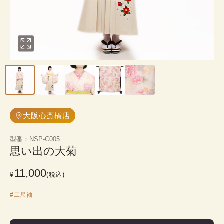
大阪心斎橋店
型番
：
NSP-C005
思い出の大菊
11,000
(税込)
¥
#
二尺袖