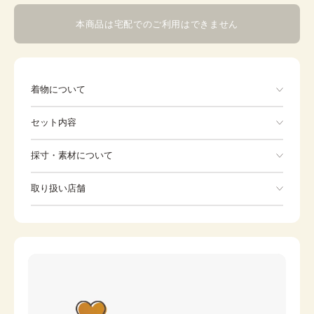
本商品は宅配でのご利用はできません
着物について
白地にピンクと黄色の菊のポリエステルの二尺袖小紋で
セット内容
す。白の花紗綾型地紋に、ぼかしの入ったピンクの菊・黄
色の菊が描かれ、葉は、緑と灰色を帯びた紫に疋田が施さ
れています。華やかですっきりとした印象の一枚です。こ
手ぶらでOK
採寸・素材について
こ数年は卒業式での袴姿に二尺袖の小紋を合わせることが
多くなりました。こちらの小紋は白地なので合わせる袴の
※着付けに必要な一式をすべて含みます。
素材
-
色は幅広く選べます。着物に使われている色の袴はすべて
取り扱い店舗
着物
帯
合いますし、紺や赤などの使われていない色の袴もなじみ
身丈
163cm
ます。着物としてもお召しいただけます。
※下記店舗以外でのご着用をしたい方はお問い合わせください
裄
草履
66.5cm
伊達締め
前幅
24.5cm
バッグ
足袋
後幅
29.5cm
肌着
長襦袢
カラー
白
腰紐
襟芯
クリーム
ピンク
伊達襟
コーリンベルト