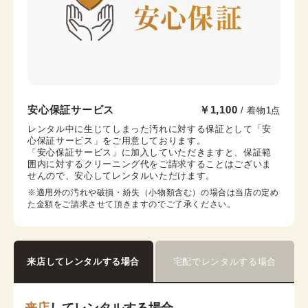
大阪心斎橋店
安心保証サービス
￥1,100
/ 着物1点
心斎橋駅から徒歩7分
レンタル中に生じてしまった汚れに対する保証として「安
心保証サービス」をご用意しております。

大阪市中央区心斎橋筋2-3-27 心央ビル3階
「安心保証サービス」に加入していただきますと、保証範
営業時間：
11:00
~
19:00
囲内に対するクリーニング代をご請求することはございま
せんので、安心してレンタルいただけます。
着付け最終受付時間：
18:00
返却締め切り時間：
18:30
※適用外の汚れや破損・紛失（小物類含む）の場合は当店の定め
た金額をご請求させて頂きますのでご了承ください。
詳細を見る
来店してレンタルする場合
宅配でレンタルする場合