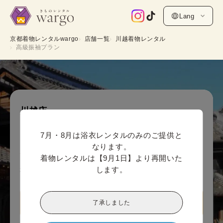
Lang
京都着物レンタルwargo
店舗一覧
川越着物レンタル
高級振袖プラン
川越店
高級振袖プラン（安心保証付き）
7月・8月は浴衣レンタルのみのご提供と
オンライン決済価格 (1人あたり)
なります。

56,100
¥
(税込)~
着物レンタルは【9月1日】より再開いた
します。
¥57,200
了承しました
川越店情報を見る