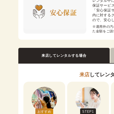
レンタル中
保証サービス
「安心保証
内に対する
ので、安心
※適用外の汚
た金額をご請
来店してレンタルする場合
来店
してレン
おすすめ
STEP1