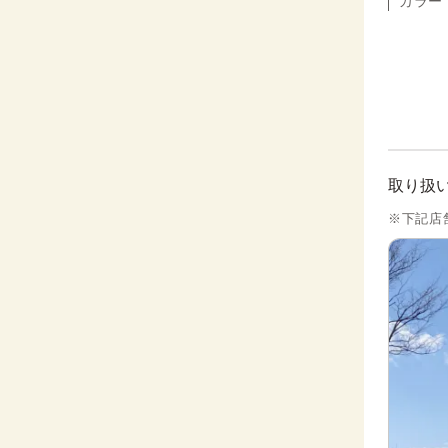
カラー
取り扱
※下記店