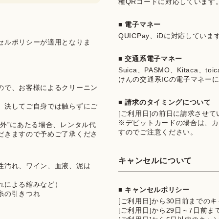
種QRコードに対応しています
■ 電子マネー
QUICPay、iDに対応していま
セルポリシーが適用となりま
■ 交通系電子マネー
Suica、PASMO、Kitaca、t
けんの交通系ICの電子マネー
ので、お客様によるクリーニン
■ 請求のタイミングについて
、決してご自身では触らずにご
[ご利用日]の前日に請求させ
※デビットカードの場合は、カ
外”にあたる場合、レンタル代
すのでご注意ください。
だきますので予めご了承くださ
キャンセルについて
性汚れ、ワイン、血液、泥は
れによる縮みなど）
■ キャンセルポリシー
糸の引きつれ
[ご利用日]から30日前までの
[ご利用日]から29日～7日前