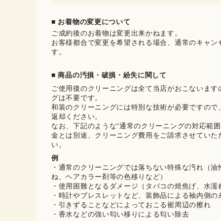
■ お着物の変更について
ご成約後のお着物は変更出来かねます。

お客様都合で変更を希望される場合、通常のキャン
す。
■ 商品の汚損・破損・紛失に関して
ご使用後のクリーニングは全て当店がおこないます
グは不要です。

和装のクリーニングには特別な技術が必要ですので
返却ください。

なお、下記のような“通常のクリーニングの対応範囲
金とは別途、クリーニング費用をご請求させていた
い。
例
・通常のクリーニングでは落ちない特殊な汚れ（油
ね、ヘアカラー剤等の色移りなど）
・使用困難となるダメージ（タバコの焼焦げ、水濡
・時計やブレスレットなど、装飾品による袖内側の
・引きずることなどによっておこる裾周辺の擦れ
・香水などの強い匂い移りによる匂い除去