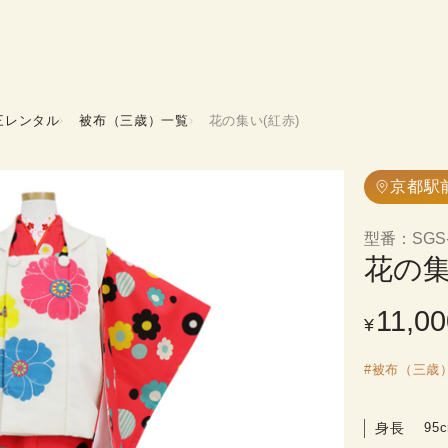
三レンタル
被布（三歳）一覧
花の集い(紅赤)
京都駅
型番
：
SGS
花の集
11,00
¥
#
被布（三歳
身長
95