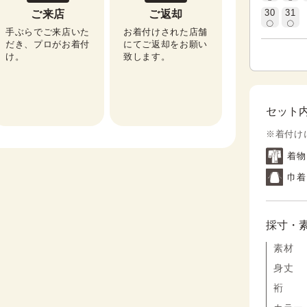
30
31
ご来店
ご返却
手ぶらでご来店いた
お着付けされた店舗
だき、プロがお着付
にてご返却をお願い
け。
致します。
セット
※着付け
着物
巾着
採寸・
素材
身丈
裄