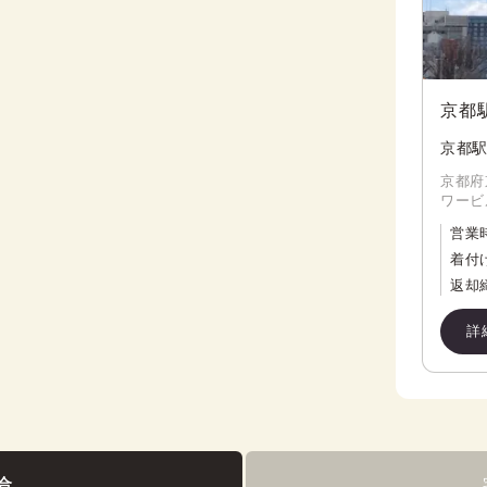
京都
京都駅
京都府
ワービ
営業
着付
返却
詳
合