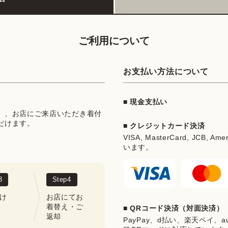
ご利用について
お支払い方法について
■ 現金支払い
」、お店にご来店いただき着付
だけます。
■ クレジットカード決済
VISA, MasterCard, JCB, Ame
います。
3
Step
4
け
お店にてお
着替え・ご
■ QRコード決済（対面決済）
返却
PayPay、d払い、楽天ペイ、au 