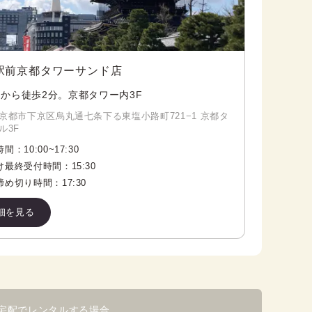
駅前京都タワーサンド店
から徒歩2分。京都タワー内3F
京都市下京区烏丸通七条下る東塩小路町721−1 京都タ
ル3F
時間：
10:00
~
17:30
け最終受付時間：
15:30
締め切り時間：
17:30
細を見る
宅配でレンタルする場合