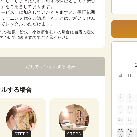
に生じてしまった汚れに対する保証として「安心
」をご用意しております。

サービス」に加入していただきますと、保証範囲
クリーニング代をご請求することはございません
してレンタルいただけます。
れや破損・紛失（小物類含む）の場合は当店の定め
求させて頂きますのでご了承ください。
宅配でレンタルする場合
日
月
タルする場合
2
3
9
10
16
17
23
24
STEP2
STEP3