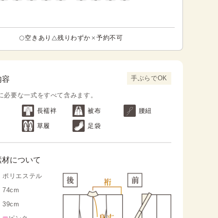
空きあり
残りわずか
予約不可
手ぶらでOK
内容
に必要な一式をすべて含みます。
長襦袢
被布
腰紐
草履
足袋
素材について
ポリエステル
74cm
39cm