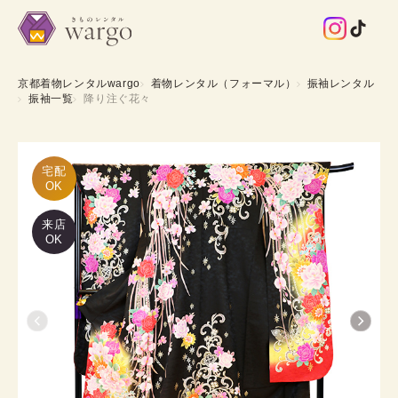
京都着物レンタルwargo
着物レンタル（フォーマル）
振袖レンタル
振袖一覧
降り注ぐ花々
宅配

OK
来店
OK