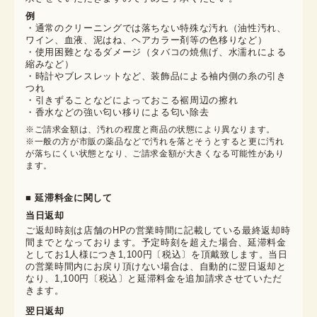
例
・通常のクリーニングでは落ちない特殊な汚れ（油性汚れ、
ワイン、血液、泥はね、ヘアカラー剤等の色移りなど）
・使用困難となるダメージ（タバコの焼焦げ、水濡れによる
縮みなど）
・時計やブレスレットなど、装飾品による袖内側の糸の引き
つれ
・引きずることなどによっておこる裾周辺の擦れ
・香水などの強い匂い移りによる匂い除去
※ご請求金額は、汚れの程度と商品の状態により異なります。

※一般の方が市販の薬品などで汚れを落とそうとすると更に汚れ
が落ちにくい状態となり、ご請求金額が大きくなる可能性があり
ます。
■ 延滞料金に関して
当日返却
ご返却時刻は店舗のHPの営業時間に記載している最終返却時
間までとなっております。予定時刻を超えた場合、延滞料金
としてお1人様につき1,100円〔税込〕を頂戴致します。当日
の営業時間内にお戻り頂けない場合は、自動的に翌日返却と
なり、1,100円〔税込〕と延滞料金を追加請求させていただ
きます。
翌日返却