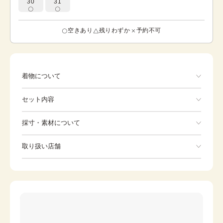
30
31
空きあり
残りわずか
予約不可
着物について
菊、睡蓮、桜
セット内容
手ぶらでOK
採寸・素材について
※着付けに必要な一式をすべて含みます。
素材
-
取り扱い店舗
着物
袋帯
身丈
162cm
※下記店舗以外でのご着用をしたい方はお問い合わせください
裄
草履
67cm
バッグ
前幅
23.5cm
足袋
肌着
後幅
30cm
長襦袢
腰紐
カラー
黒
伊達締め
帯板