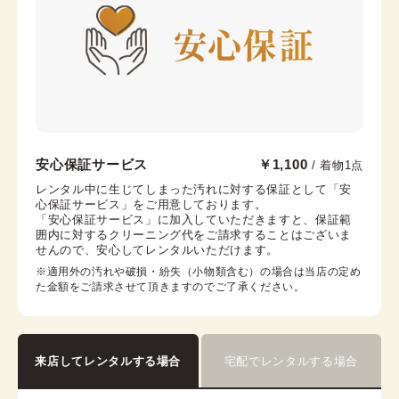
帯枕
帯締め
帯揚げ
伊達襟
コーリンベルト
襟芯
京都駅前京都タワーサンド店
安心保証サービス
￥1,100
/ 着物1点
京都駅から徒歩2分。京都タワー内3F
レンタル中に生じてしまった汚れに対する保証として「安
心保証サービス」をご用意しております。

京都府京都市下京区烏丸通七条下る東塩小路町721−1 京
「安心保証サービス」に加入していただきますと、保証範
都タワービル3F
囲内に対するクリーニング代をご請求することはございま
営業時間：
10:00
~
17:30
せんので、安心してレンタルいただけます。
着付け最終受付時間：
15:30
※適用外の汚れや破損・紛失（小物類含む）の場合は当店の定め
返却締め切り時間：
17:30
た金額をご請求させて頂きますのでご了承ください。
詳細を見る
来店してレンタルする場合
宅配でレンタルする場合