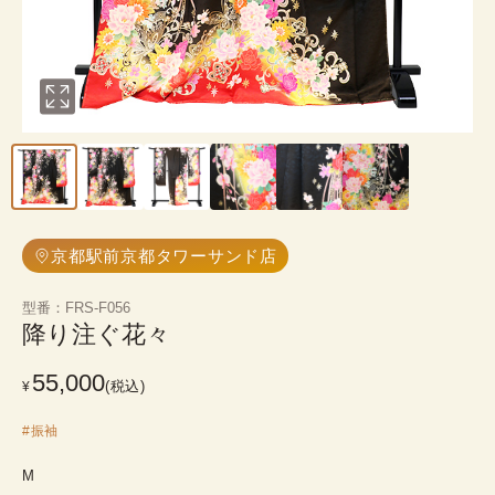
京都駅前京都タワーサンド店
型番
：
FRS-F056
降り注ぐ花々
55,000
(税込)
¥
#
振袖
M