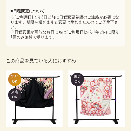
■日程変更について
※[ご利用日]より3日以前に日程変更希望のご連絡が必要にな
ります。期限を過ぎますと変更は承れませんのでご了承下さ
い。
※日程変更が可能なお日にちは[ご利用日]から1年以内に限り
1回のみ無料で承ります。
この商品を見ている人におすすめ
宅配

来店
OK
OK
来店
OK