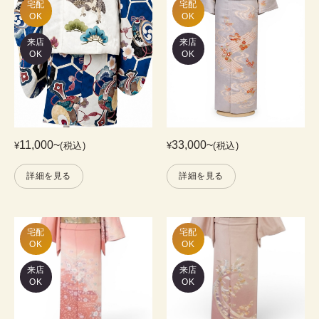
宅配

宅配

OK
OK
来店
来店
OK
OK
11,000
~
33,000
~
¥
(税込)
¥
(税込)
詳細を見る
詳細を見る
宅配

宅配

OK
OK
来店
来店
OK
OK