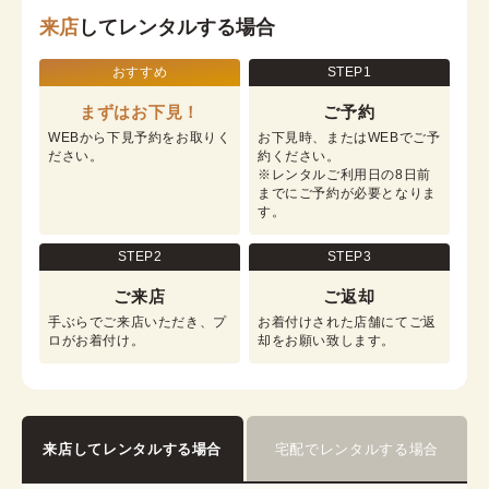
来店
してレンタルする場合
おすすめ
STEP1
まずはお下見！
ご予約
WEBから下見予約をお取りく
お下見時、またはWEBでご予
ださい。
約ください。

※レンタルご利用日の8日前
までにご予約が必要となりま
す。
STEP2
STEP3
ご来店
ご返却
手ぶらでご来店いただき、プ
お着付けされた店舗にてご返
ロがお着付け。
却をお願い致します。
来店してレンタルする場合
宅配でレンタルする場合