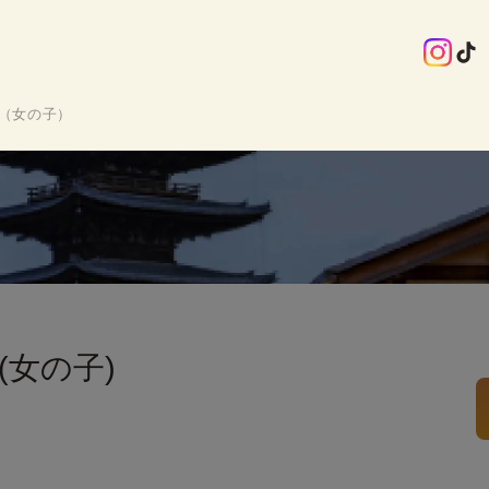
（女の子）
(女の子)