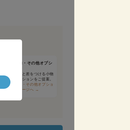
！
小物・その他オプシ
ョン
周りと差をつける小物
オプションをご提案。
小物・その他オプショ
ンページへ →