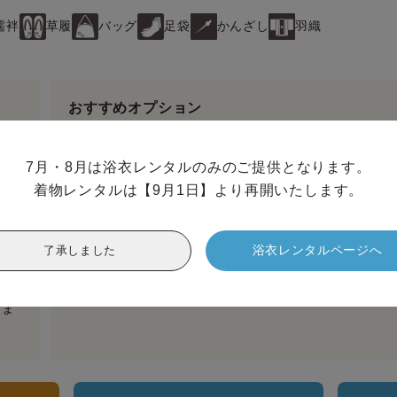
襦袢
草履
バッグ
足袋
かんざし
羽織
おすすめオプション
オプション追加で、よりあなたらしいコーディネートに
7月・8月は浴衣レンタルのみのご提供となります。

着物レンタルは【9月1日】より再開いたします。
ヘアセットオプショ
ン
プロが似合うヘアセッ
トをご提案。
浴衣レンタルページへ
了承しました
ヘアセットページへ
→
け
りま