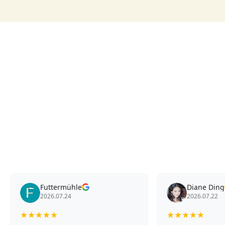
Futtermühle
Diane Ding
2026.07.24
2026.07.22
★
★
★
★
★
★
★
★
★
★