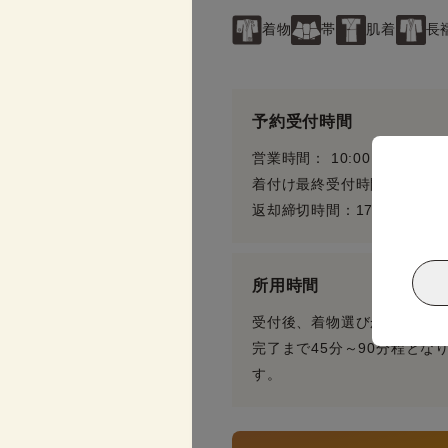
着物
帯
肌着
長
予約受付時間
営業時間： 10:00 〜 17:30
着付け最終受付時間：15:30
返却締切時間：17:30
所用時間
受付後、着物選びからお着付
完了まで45分～90分程とな
す。