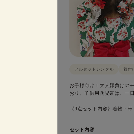
フルセットレンタル
着付
お子様向け！大人顔負けの
おり、子供用兵児帯は、一日遊
《9点セット内容》着物・帯
セット内容