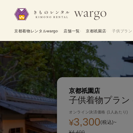
京都着物レンタルwargo
店舗一覧
京都祇園店
子供プラン
京都祇園店
子供着物プラン 
オンライン決済価格 (1人あたり)
3,300
¥
(税込)~
¥4,400