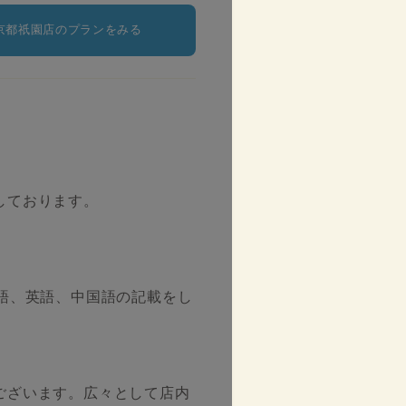
京都祇園店のプランをみる
！
しております。
語、英語、中国語の記載をし
ございます。広々として店内