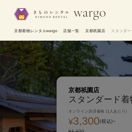
京都着物レンタルwargo
店舗一覧
京都祇園店
スタンダー
京都祇園店
スタンダード着
オンライン決済価格 (1人あたり)
3,300
¥
(税込)~
¥4,400