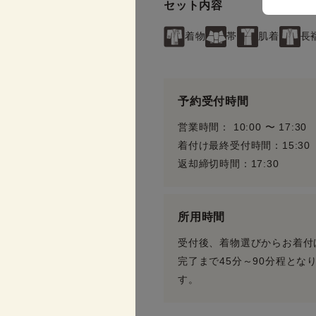
セット内容
着物
帯
肌着
長
予約受付時間
営業時間： 10:00 〜 17:30
着付け最終受付時間：15:30
返却締切時間：17:30
所用時間
受付後、着物選びからお着付
完了まで45分～90分程とな
す。