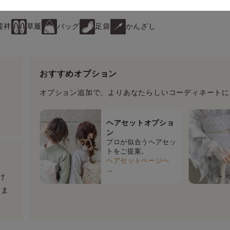
襦袢
草履
バッグ
足袋
かんざし
おすすめオプション
オプション追加で、よりあなたらしいコーディネートに
ヘアセットオプショ
ン
プロが似合うヘアセッ
トをご提案。
ヘアセットページへ
→
け
りま