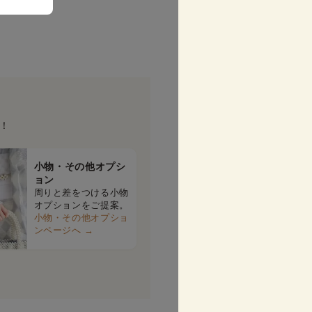
！
小物・その他オプシ
ョン
周りと差をつける小物
オプションをご提案。
小物・その他オプショ
ンページへ →