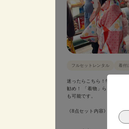
フルセットレンタル
着付
迷ったらこちら！学生人気の
勧め！ 「着物」らしいベー
も可能です。
《8点セット内容》 着物・帯