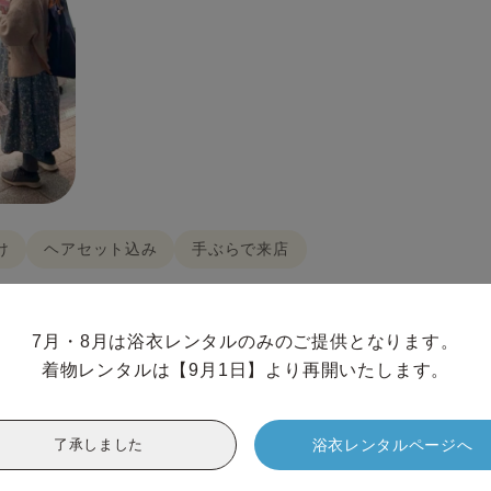
け
ヘアセット込み
手ぶらで来店
最安プラン！ 初めて着物レンタルする方や、手軽に着物を
シックな印象で幅広い色展開のため、お好みに合わせて選べ
7月・8月は浴衣レンタルのみのご提供となります。

着物レンタルは【9月1日】より再開いたします。
･かんざし･長襦袢・肌襦袢(下着)・草履･バッグ･足袋無料
浴衣レンタルページへ
了承しました