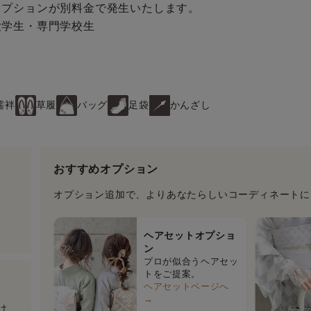
オプションが別料金で発生いたします。
大学生・専門学校生
襦袢
草履
バッグ
足袋
かんざし
おすすめオプション
オプション追加で、よりあなたらしいコーディネートに
ヘアセットオプショ
ン
プロが似合うヘアセッ
トをご提案。
ヘアセットページへ
→
け