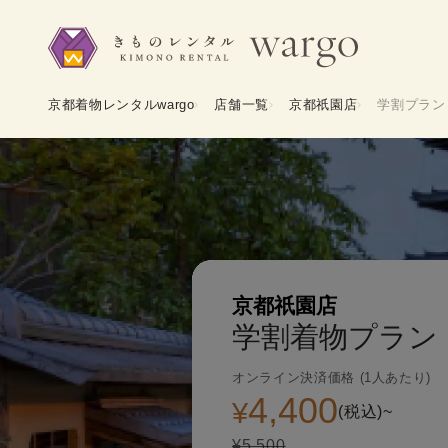
京都着物レンタルwargo
店舗一覧
京都祇園店
学割プラン
京都祇園店
学割着物プラン
オンライン決済価格 (1人あたり)
4,400
¥
(税込)~
¥5,500