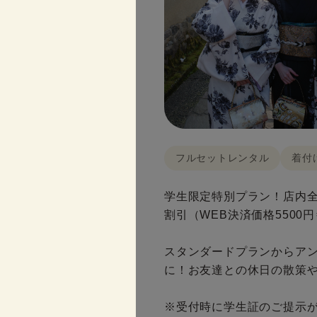
フルセットレンタル
着付
学生限定特別プラン！店内全
割引（WEB決済価格5500
スタンダードプランからア
に！お友達との休日の散策
※受付時に学生証のご提示