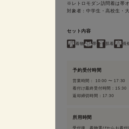
※レトロモダン訪問着は帯
対象者：中学生・高校生・
セット内容
着物
帯
肌着
長
予約受付時間
営業時間： 10:00 〜 17:30
着付け最終受付時間：15:30
返却締切時間：17:30
所用時間
受付後、着物選びからお着付